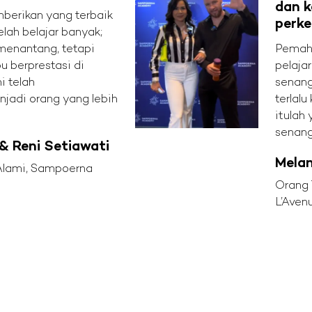
dan k
mberikan yang terbaik
perk
telah belajar banyak;
 menantang, tetapi
Pemah
u berprestasi di
pelaja
i telah
senang
adi orang yang lebih
terlalu
itulah
senang 
& Reni Setiawati
Melan
 Alami, Sampoerna
Orang 
L’Aven