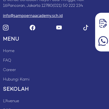
L’Avenue SchoolJln. Raya Pasar Minggu, Kav.
16Pancoran, Jakarta 12780(021) 50 222 234
info@sampoernaacademy.sch.id
MENU
Home
FAQ
Career
Hubungi Kami
SEKOLAH
L'Avenue