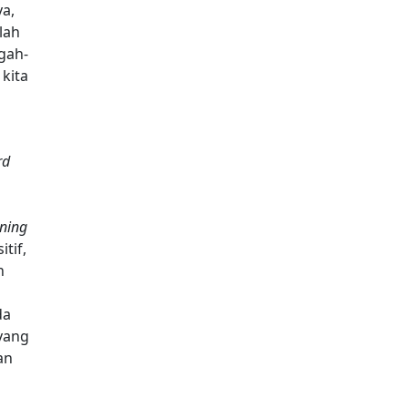
ya,
lah
gah-
kita
rd
rning
tif,
n
da
yang
an