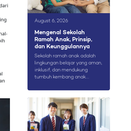
dari
ing
August 6, 2026
a
Mengenal Sekolah
hal-
Ramah Anak, Prinsip,
bih
dan Keunggulannya
Sekolah ramah anak adalah
lingkungan belajar yang aman,
inklusif, dan mendukung
al
tumbuh kembang anak....
dan