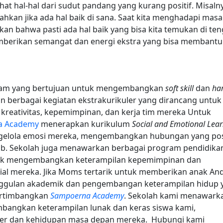
ihat hal-hal dari sudut pandang yang kurang positif. Misaln
bahkan jika ada hal baik di sana. Saat kita menghadapi masa
kan bahwa pasti ada hal baik yang bisa kita temukan di ten
 memberikan semangat dan energi ekstra yang bisa membantu 
am yang bertujuan untuk mengembangkan
soft skill
dan
ha
an berbagai kegiatan ekstrakurikuler yang dirancang untuk
eativitas, kepemimpinan, dan kerja tim mereka
Untuk
a Academy
menerapkan kurikulum
Social and Emotional Lea
elola emosi mereka, mengembangkan hubungan yang posi
b. Sekolah juga menawarkan berbagai program pendidika
tuk mengembangkan keterampilan kepemimpinan dan
ial mereka.
Jika Moms tertarik untuk memberikan anak An
unggulan akademik dan pengembangan keterampilan hidup 
ertimbangkan
Sampoerna Academy
. Sekolah kami menawark
bangkan keterampilan lunak dan keras siswa kami,
ier dan kehidupan masa depan mereka.
Hubungi kami