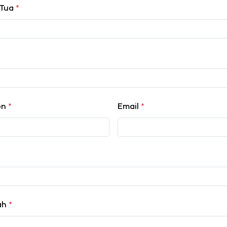
 Tua
*
on
*
Email
*
lah
*