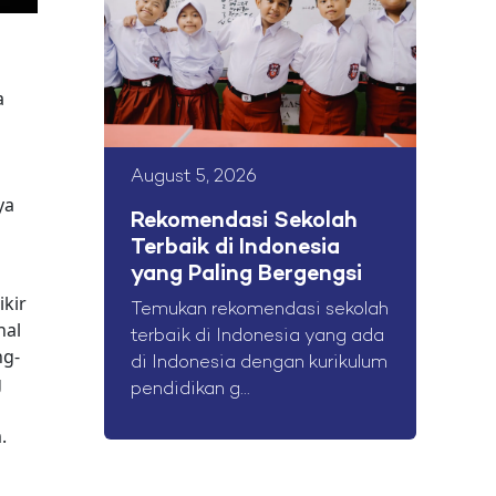
a
n
August 5, 2026
ya
Rekomendasi Sekolah
Terbaik di Indonesia
yang Paling Bergengsi
ikir
Temukan rekomendasi sekolah
hal
terbaik di Indonesia yang ada
g-
di Indonesia dengan kurikulum
g
pendidikan g...
.