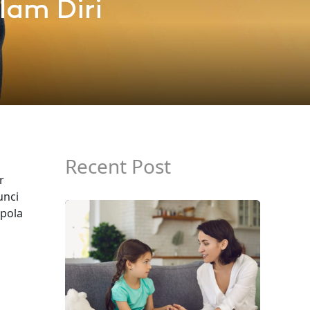
lam Diri
Recent Post
r
unci
 pola