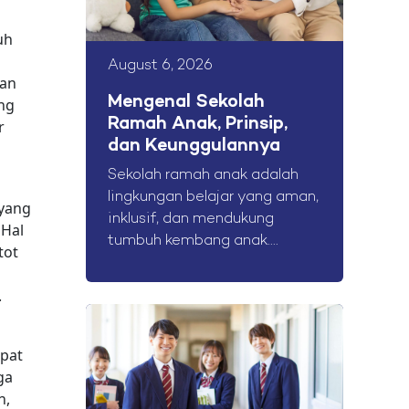
uh
August 6, 2026
kan
Mengenal Sekolah
ing
Ramah Anak, Prinsip,
r
dan Keunggulannya
Sekolah ramah anak adalah
lingkungan belajar yang aman,
 yang
inklusif, dan mendukung
 Hal
tumbuh kembang anak....
tot
.
apat
ga
n,