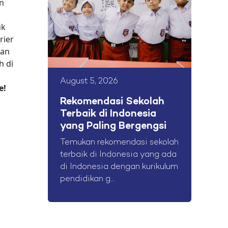
n
uk
rier
ran
h di
August 5, 2026
e!
Rekomendasi Sekolah
Terbaik di Indonesia
yang Paling Bergengsi
Temukan rekomendasi sekolah
terbaik di Indonesia yang ada
di Indonesia dengan kurikulum
pendidikan g...