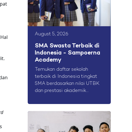
apat
August 5, 2026
 Hal
SMA Swasta Terbaik di
Indonesia - Sampoerna
it.
Academy
Temukan daftar sekolah
 dan
terbaik di Indonesia tingkat
k
SMA berdasarkan nilai UTBK
dan prestasi akademik...
rd
s