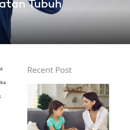
hatan Tubuh
Recent Post
ia
ika
k