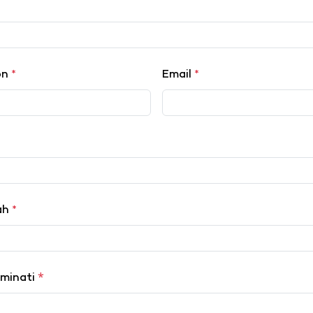
on
*
Email
*
lah
*
*
iminati