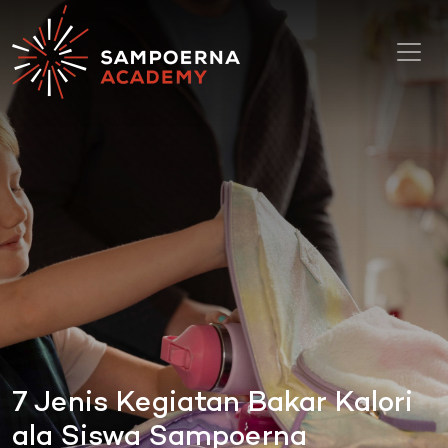
Toggl
7 Jenis Kegiatan Bakar Kalori
ala Siswa Sampoerna