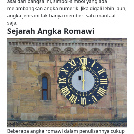
asal dari bangsa ini, simbol-simbol yang ada
melambangkan angka numerik. Jika digali lebih jauh,
angka jenis ini tak hanya memberi satu manfaat
saja.
Sejarah Angka Romawi
Beberapa angka romawi dalam penulisannya cukup