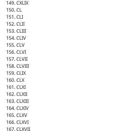
CXLIX
CL
CLI
CLII
CLIII
CLIV
CLV
CLVI
CLVII
CLVIII
CLIX
CLX
CLXI
CLXII
CLXIII
CLXIV
CLXV
CLXVI
CLXVII