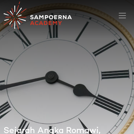
Toggl
Sejarah Angka Romawi,