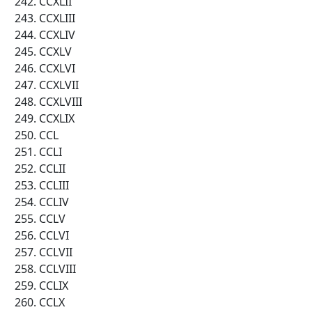
CCXLII
CCXLIII
CCXLIV
CCXLV
CCXLVI
CCXLVII
CCXLVIII
CCXLIX
CCL
CCLI
CCLII
CCLIII
CCLIV
CCLV
CCLVI
CCLVII
CCLVIII
CCLIX
CCLX