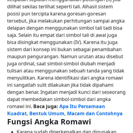
dilihat sekilas terlihat seperti tali.
Alhasil sistem
posisi pun tercipta karena goresan-goresan
tersebut, jika melakukan perhitungan sampai angka
delapan dengan menggunakan simbol tali tadi bisa
saja. Selain itu empat dari simbol tali di awal juga
bisa disingkat menggunakan (IV). Karena itu juga
sistem dari konsep ini bukan sebagai penambahan
maupun pengurangan.
Namun urutan atau disebut
juga ordinal, saat simbol-simbol diubah menjadi
tulisan atau menggunakan sebuah tanda yang tidak
menyulitkan. Karena identifikasi dari angka romawi
ini sangatlah sulit dilakukan jika tidak dipahami
dengan benar. Ingatan menjadi kunci dari seseorang
dapat membedakan simbol-simbol dari angka
romawi ini.
Baca juga:
Apa Itu Persamaan
Kuadrat, Bentuk Umum, Macam dan Contohnya
Fungsi Angka Romawi
Karena sudah diperkenalkan dan digunakan