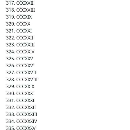
CCCXVII
CCCXVIII
CCCXIX
CCCXX
CCCXXI
CCCXXII
CCCXXIII
CCCXXIV
CCCXXV
CCCXXVI
CCCXXVII
CCCXXVIII
CCCXXIX
CCCXXX
CCCXXXI
CCCXXXII
CCCXXXIII
CCCXXXIV
CCCXXXV