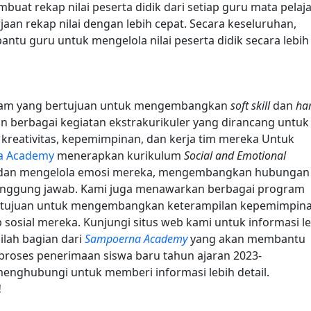
uat rekap nilai peserta didik dari setiap guru mata pelaja
jaan rekap nilai dengan lebih cepat.
Secara keseluruhan,
ntu guru untuk mengelola nilai peserta didik secara lebih
am yang bertujuan untuk mengembangkan
soft skill
dan
ha
an berbagai kegiatan ekstrakurikuler yang dirancang untuk
eativitas, kepemimpinan, dan kerja tim mereka Untuk
a Academy
menerapkan kurikulum
Social and Emotional
dan mengelola emosi mereka, mengembangkan hubungan
tanggung jawab. Kami juga menawarkan berbagai program
ertujuan untuk mengembangkan keterampilan kepemimpin
 sosial mereka. Kunjungi situs web kami untuk informasi l
ilah bagian dari
Sampoerna Academy
yang akan membantu
i proses penerimaan siswa baru tahun ajaran 2023-
enghubungi untuk memberi informasi lebih detail.
!