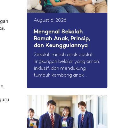
ngan
August 6, 2026
a,
Mengenal Sekolah
Ramah Anak, Prinsip,
dan Keunggulannya
Sekolah ramah anak adalah
lingkungan belajar yang aman,
inklusif, dan mendukung
tumbuh kembang anak....
an
guru