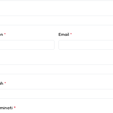
on
*
Email
*
lah
*
*
iminati