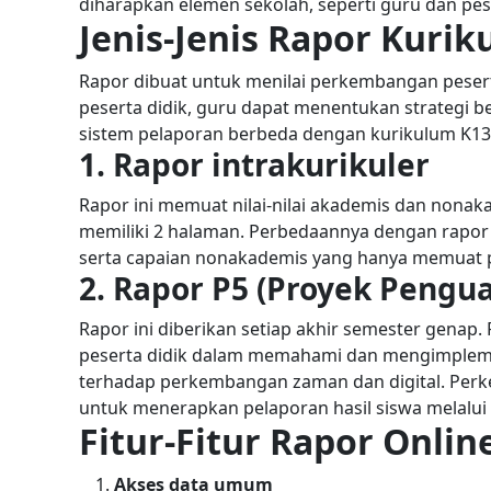
diharapkan elemen sekolah, seperti guru dan pese
Jenis-Jenis Rapor Kuri
Rapor dibuat untuk menilai perkembangan peser
peserta didik, guru dapat menentukan strategi be
sistem pelaporan berbeda dengan kurikulum K13. 
1. Rapor intrakurikuler
Rapor ini memuat nilai-nilai akademis dan nonak
memiliki 2 halaman. Perbedaannya dengan rapor 
serta capaian nonakademis yang hanya memuat p
2. Rapor P5 (Proyek Penguat
Rapor ini diberikan setiap akhir semester gena
peserta didik dalam memahami dan mengimplement
terhadap perkembangan zaman dan digital.
Perk
untuk menerapkan pelaporan hasil siswa melalui 
Fitur-Fitur Rapor Onli
Akses data umum