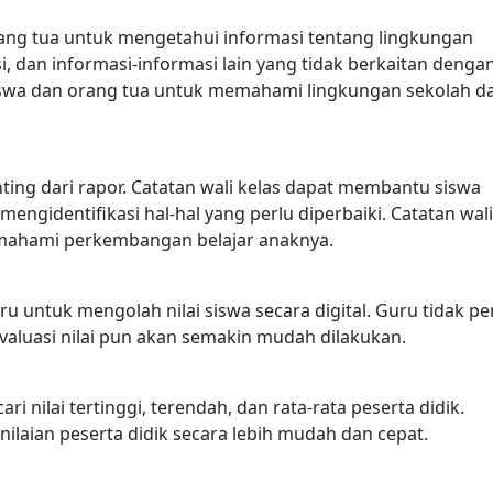
ng tua untuk mengetahui informasi tentang lingkungan
si, dan informasi-informasi lain yang tidak berkaitan denga
siswa dan orang tua untuk memahami lingkungan sekolah d
nting dari rapor. Catatan wali kelas dapat membantu siswa
identifikasi hal-hal yang perlu diperbaiki. Catatan wali
mahami perkembangan belajar anaknya.
 untuk mengolah nilai siswa secara digital. Guru tidak pe
valuasi nilai pun akan semakin mudah dilakukan.
 nilai tertinggi, terendah, dan rata-rata peserta didik.
ilaian peserta didik secara lebih mudah dan cepat.