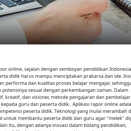
rapor online, sejalan dengan semboyan pendidikan Indonesia
rta didik harus mampu menciptakan prakarsa dan ide. Ino
n performa dan kualitas proses belajar mengajar, sehingg
an potensinya sesuai dengan perkembangan zaman.
Dalam
f, kreatif, dan visioner, metode pengajaran dan pembelaja
 kepada guru dan peserta didik.
Aplikasi rapor online adal
ompetensi peserta didik. Teknologi yang mulai merambah 
l untuk membantu peserta didik dan guru agar "melek" dig
lain itu, dengan adanya inovasi dalam bidang pendidikan,