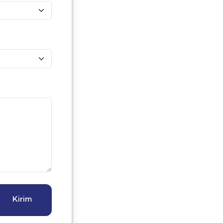
Kirim