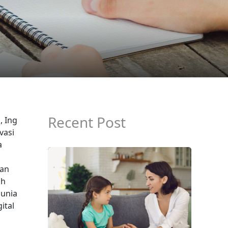
Recent Post
, Ing
vasi
a
ran
ah
dunia
ital