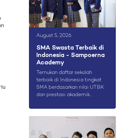
n
an
August 5, 2026
SMA Swasta Terbaik di
Indonesia - Sampoerna
Academy
Temukan daftar sekolah
terbaik di Indonesia tingkat
rlu
SMA berdasarkan nilai UTBK
dan prestasi akademik...