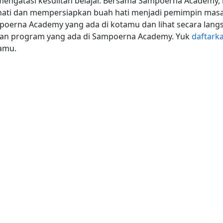
ngatasi kesulitan belajar.
Bersama Sampoerna Academy, 
hati dan mempersiapkan buah hati menjadi pemimpin mas
oerna Academy yang ada di kotamu dan lihat secara lang
ngan program yang ada di Sampoerna Academy.
Yuk
daftark
tamu.