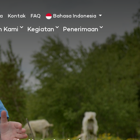
ta
Kontak
FAQ
Bahasa Indonesia
h Kami
Kegiatan
Penerimaan