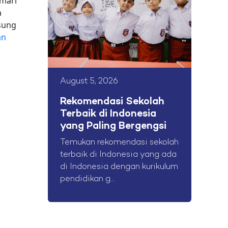
mari
a
sung
an
August 5, 2026
Rekomendasi Sekolah
Terbaik di Indonesia
yang Paling Bergengsi
Temukan rekomendasi sekolah
terbaik di Indonesia yang ada
di Indonesia dengan kurikulum
pendidikan g...