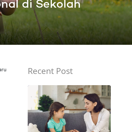
nal di Sekolah
Recent Post
aru