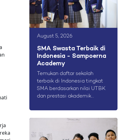
August 5, 2026
a
SMA Swasta Terbaik di
an
Indonesia - Sampoerna
Academy
Temukan daftar sekolah
terbaik di Indonesia tingkat
SMA berdasarkan nilai UTBK
dan prestasi akademik...
ati
rja
ereka