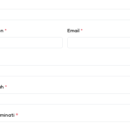
on
*
Email
*
lah
*
*
iminati