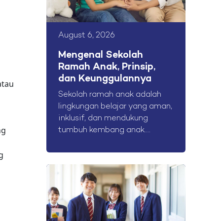
August 6, 2026
Mengenal Sekolah
Ramah Anak, Prinsip,
dan Keunggulannya
atau
Sekolah ramah anak adalah
lingkungan belajar yang aman,
inklusif, dan mendukung
ng
tumbuh kembang anak....
g