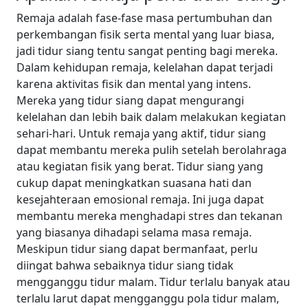
Remaja adalah fase-fase masa pertumbuhan dan
perkembangan fisik serta mental yang luar biasa,
jadi tidur siang tentu sangat penting bagi mereka.
Dalam kehidupan remaja, kelelahan dapat terjadi
karena aktivitas fisik dan mental yang intens.
Mereka yang tidur siang dapat mengurangi
kelelahan dan lebih baik dalam melakukan kegiatan
sehari-hari. Untuk remaja yang aktif, tidur siang
dapat membantu mereka pulih setelah berolahraga
atau kegiatan fisik yang berat.
Tidur siang yang
cukup dapat meningkatkan suasana hati dan
kesejahteraan emosional remaja. Ini juga dapat
membantu mereka menghadapi stres dan tekanan
yang biasanya dihadapi selama masa remaja.
Meskipun tidur siang dapat bermanfaat, perlu
diingat bahwa sebaiknya tidur siang tidak
mengganggu tidur malam. Tidur terlalu banyak atau
terlalu larut dapat mengganggu pola tidur malam,