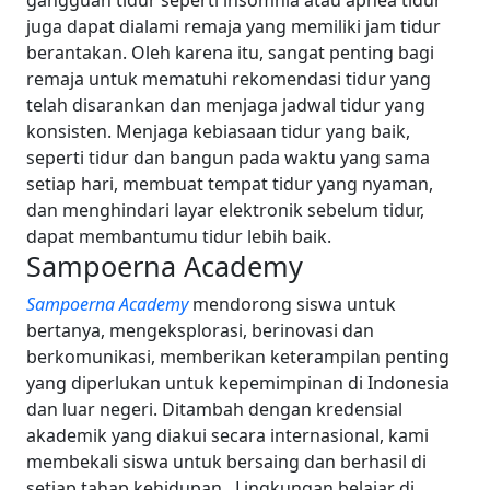
gangguan tidur seperti insomnia atau apnea tidur
juga dapat dialami remaja yang memiliki jam tidur
berantakan.
Oleh karena itu, sangat penting bagi
remaja untuk mematuhi rekomendasi tidur yang
telah disarankan dan menjaga jadwal tidur yang
konsisten. Menjaga kebiasaan tidur yang baik,
seperti tidur dan bangun pada waktu yang sama
setiap hari, membuat tempat tidur yang nyaman,
dan menghindari layar elektronik sebelum tidur,
dapat membantumu tidur lebih baik.
Sampoerna Academy
Sampoerna Academy
mendorong siswa untuk
bertanya, mengeksplorasi, berinovasi dan
berkomunikasi, memberikan keterampilan penting
yang diperlukan untuk kepemimpinan di Indonesia
dan luar negeri. Ditambah dengan kredensial
akademik yang diakui secara internasional, kami
membekali siswa untuk bersaing dan berhasil di
setiap tahap kehidupan.
Lingkungan belajar di