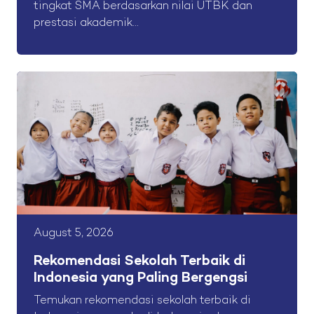
tingkat SMA berdasarkan nilai UTBK dan
prestasi akademik...
August 5, 2026
Rekomendasi Sekolah Terbaik di
Indonesia yang Paling Bergengsi
Temukan rekomendasi sekolah terbaik di