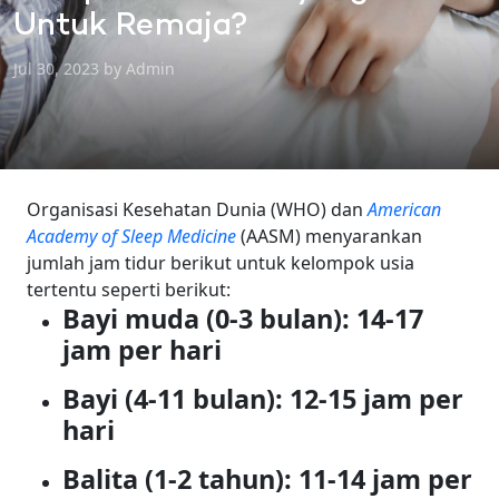
Untuk Remaja?
Jul 30, 2023 by Admin
Organisasi Kesehatan Dunia (WHO) dan
American
Academy of Sleep Medicine
(AASM) menyarankan
jumlah jam tidur berikut untuk kelompok usia
tertentu seperti berikut:
Bayi muda (0-3 bulan): 14-17
jam per hari
Bayi (4-11 bulan): 12-15 jam per
hari
Balita (1-2 tahun): 11-14 jam per