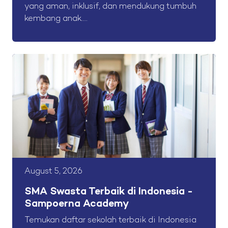
yang aman, inklusif, dan mendukung tumbuh
kembang anak....
August 5, 2026
SMA Swasta Terbaik di Indonesia -
Sampoerna Academy
Temukan daftar sekolah terbaik di Indonesia