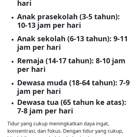
hari
Anak prasekolah (3-5 tahun):
10-13 jam per hari
Anak sekolah (6-13 tahun): 9-11
jam per hari
Remaja (14-17 tahun): 8-10 jam
per hari
Dewasa muda (18-64 tahun): 7-9
jam per hari
Dewasa tua (65 tahun ke atas):
7-8 jam per hari
Tidur yang cukup meningkatkan daya ingat,
konsentrasi, dan fokus. Dengan tidur yang cukup,