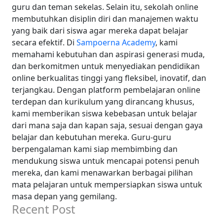
guru dan teman sekelas. Selain itu, sekolah online
membutuhkan disiplin diri dan manajemen waktu
yang baik dari siswa agar mereka dapat belajar
secara efektif.
Di
Sampoerna Academy
, kami
memahami kebutuhan dan aspirasi generasi muda,
dan berkomitmen untuk menyediakan pendidikan
online berkualitas tinggi yang fleksibel, inovatif, dan
terjangkau.
Dengan platform pembelajaran online
terdepan dan kurikulum yang dirancang khusus,
kami memberikan siswa kebebasan untuk belajar
dari mana saja dan kapan saja, sesuai dengan gaya
belajar dan kebutuhan mereka. Guru-guru
berpengalaman kami siap membimbing dan
mendukung siswa untuk mencapai potensi penuh
mereka, dan kami menawarkan berbagai pilihan
mata pelajaran untuk mempersiapkan siswa untuk
masa depan yang gemilang.
Recent Post