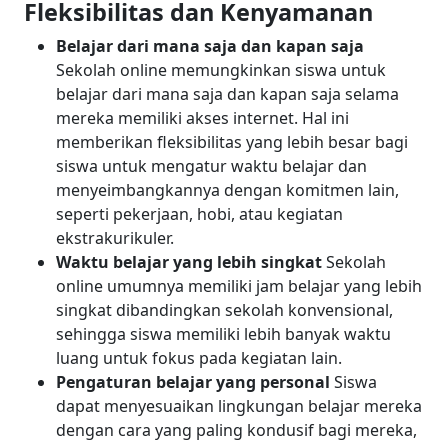
Fleksibilitas dan Kenyamanan
Belajar dari mana saja dan kapan saja
Sekolah online memungkinkan siswa untuk
belajar dari mana saja dan kapan saja selama
mereka memiliki akses internet. Hal ini
memberikan fleksibilitas yang lebih besar bagi
siswa untuk mengatur waktu belajar dan
menyeimbangkannya dengan komitmen lain,
seperti pekerjaan, hobi, atau kegiatan
ekstrakurikuler.
Waktu belajar yang lebih singkat
Sekolah
online umumnya memiliki jam belajar yang lebih
singkat dibandingkan sekolah konvensional,
sehingga siswa memiliki lebih banyak waktu
luang untuk fokus pada kegiatan lain.
Pengaturan belajar yang personal
Siswa
dapat menyesuaikan lingkungan belajar mereka
dengan cara yang paling kondusif bagi mereka,