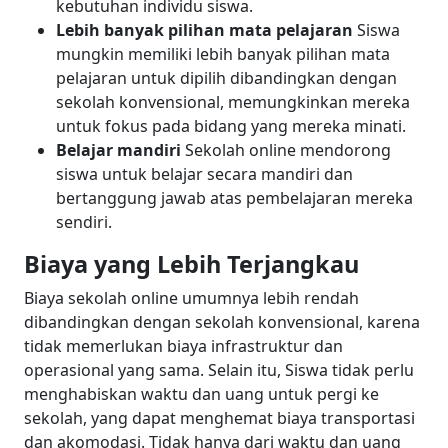
kebutuhan individu siswa.
Lebih banyak pilihan mata pelajaran
Siswa
mungkin memiliki lebih banyak pilihan mata
pelajaran untuk dipilih dibandingkan dengan
sekolah konvensional, memungkinkan mereka
untuk fokus pada bidang yang mereka minati.
Belajar mandiri
Sekolah online mendorong
siswa untuk belajar secara mandiri dan
bertanggung jawab atas pembelajaran mereka
sendiri.
Biaya yang Lebih Terjangkau
Biaya sekolah online umumnya lebih rendah
dibandingkan dengan sekolah konvensional, karena
tidak memerlukan biaya infrastruktur dan
operasional yang sama. Selain itu, Siswa tidak perlu
menghabiskan waktu dan uang untuk pergi ke
sekolah, yang dapat menghemat biaya transportasi
dan akomodasi.
Tidak hanya dari waktu dan uang