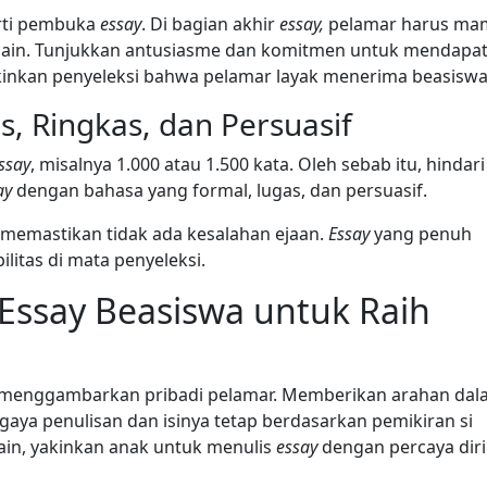
rti pembuka
essay
. Di bagian akhir
essay,
pelamar harus m
ain. Tunjukkan antusiasme dan komitmen untuk mendapa
inkan penyeleksi bahwa pelamar layak menerima beasiswa 
s, Ringkas, dan Persuasif
ssay
, misalnya 1.000 atau 1.500 kata. Oleh sebab itu, hindari
ay
dengan bahasa yang formal, lugas, dan persuasif.
 memastikan tidak ada kesalahan ejaan.
Essay
yang penuh
itas di mata penyeleksi.
 Essay Beasiswa untuk Raih
g menggambarkan pribadi pelamar. Memberikan arahan da
gaya penulisan dan isinya
tetap berdasarkan pemikiran si
lain, yakinkan anak untuk menulis
essay
dengan percaya diri