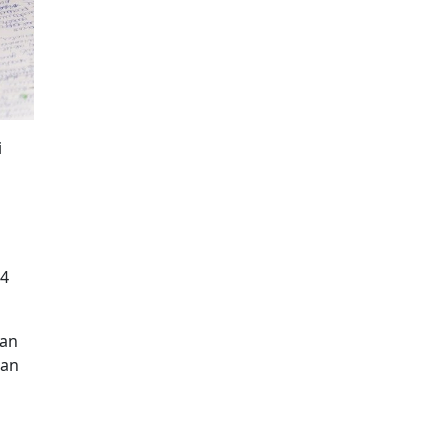
i
 4
kan
dan