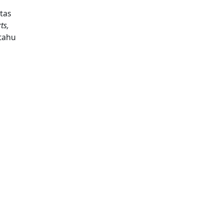
tas
ts,
tahu