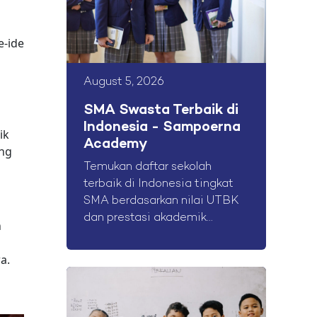
e-ide
August 5, 2026
SMA Swasta Terbaik di
Indonesia - Sampoerna
ik
Academy
ang
Temukan daftar sekolah
terbaik di Indonesia tingkat
SMA berdasarkan nilai UTBK
dan prestasi akademik...
n
a.