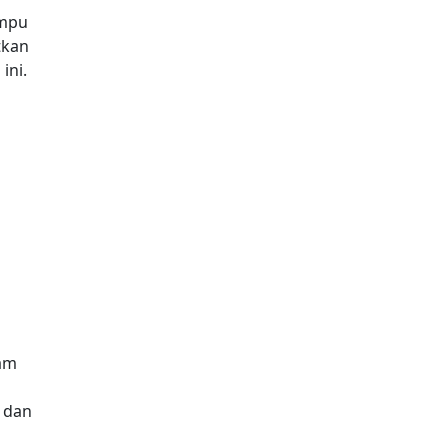
ampu
tkan
ini.
lam
 dan