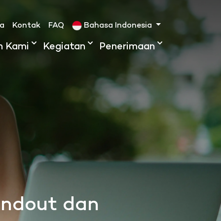
ta
Kontak
FAQ
Bahasa Indonesia
h Kami
Kegiatan
Penerimaan
andout dan