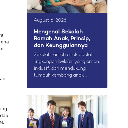
August 6, 2026
Mengenal Sekolah
ya
Ramah Anak, Prinsip,
rena
dan Keunggulannya
ni.
Sekolah ramah anak adalah
lingkungan belajar yang aman,
inklusif, dan mendukung
tumbuh kembang anak....
an
dang
adap
l.