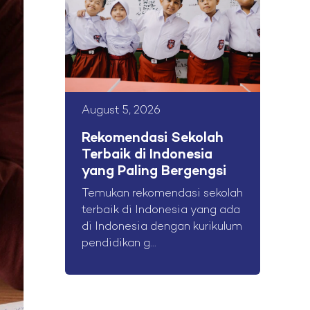
August 5, 2026
Rekomendasi Sekolah
Terbaik di Indonesia
yang Paling Bergengsi
Temukan rekomendasi sekolah
terbaik di Indonesia yang ada
di Indonesia dengan kurikulum
pendidikan g...