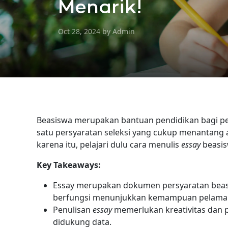
Menarik!
Oct 28, 2024 by Admin
Beasiswa merupakan bantuan pendidikan bagi pel
satu persyaratan seleksi yang cukup menantang
karena itu, pelajari dulu cara menulis
essay
beasi
Key Takeaways:
Essay merupakan dokumen persyaratan beasi
berfungsi menunjukkan kemampuan pelamar
Penulisan
essay
memerlukan kreativitas dan 
didukung data.