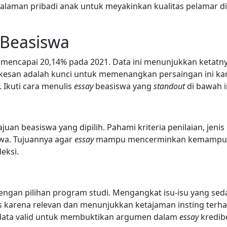
laman pribadi anak untuk meyakinkan kualitas pelamar di
y Beasiswa
mencapai 20,14% pada 2021. Data ini menunjukkan ketatn
kesan adalah kunci untuk memenangkan persaingan ini ka
 Ikuti cara menulis
essay
beasiswa yang
standout
di bawah i
n beasiswa yang dipilih. Pahami kriteria penilaian, jenis
iswa. Tujuannya agar
essay
mampu mencerminkan kemampu
eksi.
dengan pilihan program studi. Mengangkat isu-isu yang se
us karena relevan dan menunjukkan ketajaman insting terh
 data valid untuk membuktikan argumen dalam
essay
kredibe