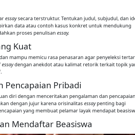
sar
essay
secara terstruktur. Tentukan judul, subjudul, dan id
irkan data atau contoh kasus konkret untuk mendukung
dahkan proses penulisan
essay.
ang Kuat
dan mampu memicu rasa penasaran agar penyeleksi tertar
f
essay
dengan anekdot atau kalimat retorik terkait topik y
.
n Pencapaian Pribadi
an diri dengan menceritakan pengalaman dan pencapaia
an dengan jujur karena orisinalitas
essay
penting bagi
pencapaian yang membuat pelamar layak mendapat beasisw
juan Mendaftar Beasiswa