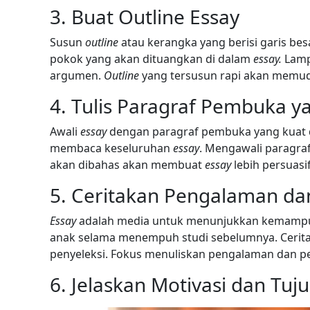
3. Buat Outline Essay
Susun
outline
atau kerangka yang berisi garis be
pokok yang akan dituangkan di dalam
essay.
Lamp
argumen.
Outline
yang tersusun rapi akan memu
4. Tulis Paragraf Pembuka y
Awali
essay
dengan paragraf pembuka yang kuat 
membaca keseluruhan
essay
. Mengawali paragra
akan dibahas akan membuat
essay
lebih persuasif
5. Ceritakan Pengalaman da
Essay
adalah media untuk menunjukkan kemampu
anak selama menempuh studi sebelumnya. Ceritak
penyeleksi. Fokus menuliskan pengalaman dan 
6. Jelaskan Motivasi dan Tu