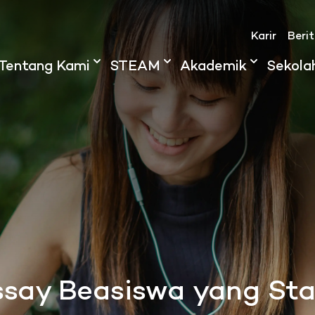
Karir
Beri
Tentang Kami
STEAM
Akademik
Sekola
Essay Beasiswa yang St