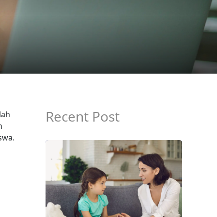
Recent Post
lah
h
swa.