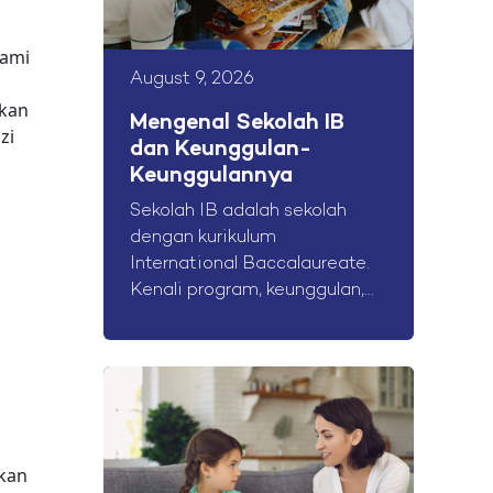
lami
August 9, 2026
akan
Mengenal Sekolah IB
zi
dan Keunggulan-
Keunggulannya
Sekolah IB adalah sekolah
dengan kurikulum
International Baccalaureate.
Kenali program, keunggulan,...
kkan