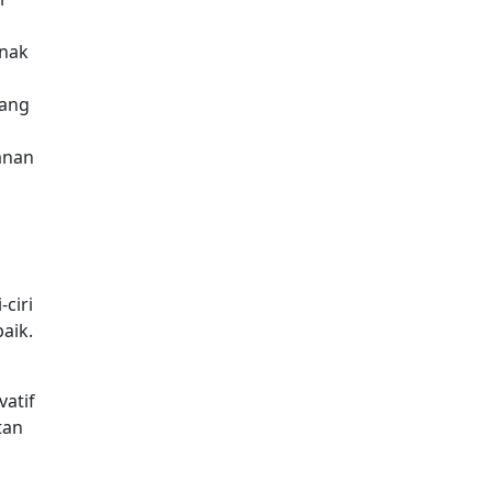
anak
yang
anan
ciri
aik.
atif
tan