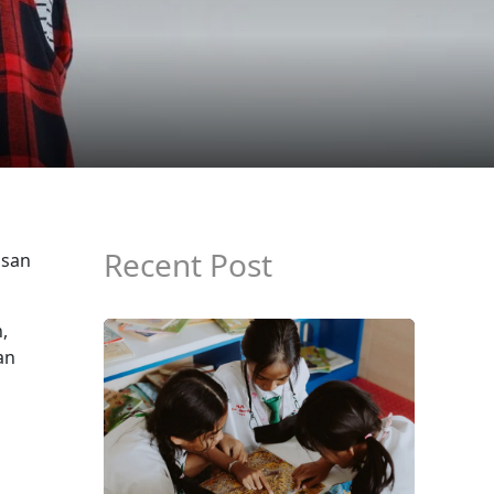
Recent Post
asan
,
an