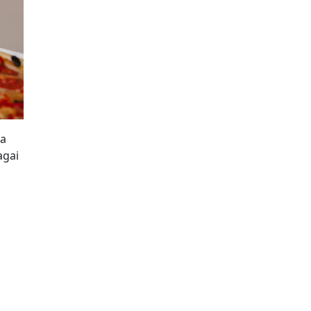
pa
agai