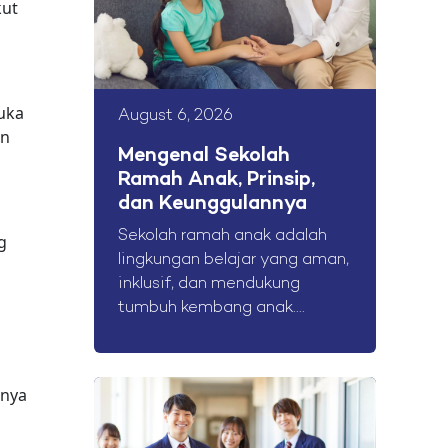
kut
uka
August 6, 2026
an
Mengenal Sekolah
Ramah Anak, Prinsip,
dan Keunggulannya
Sekolah ramah anak adalah
g
lingkungan belajar yang aman,
a
inklusif, dan mendukung
tumbuh kembang anak....
anya