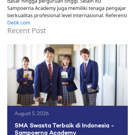
dasar hingga perguruan tinggi. Selain itu
Sampoerna Academy juga memiliki tenaga pengajar
berkualitas profesional level internasional.
Referensi
Detik.com
Recent Post
August 5, 2026
SMA Swasta Terbaik di Indonesia -
Sampoerna Academy