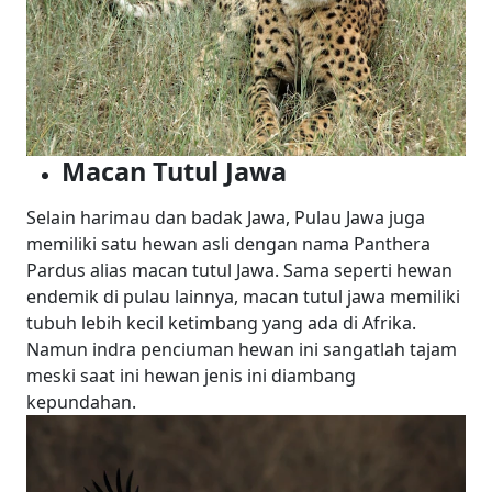
Macan Tutul Jawa
Selain harimau dan badak Jawa, Pulau Jawa juga
memiliki satu hewan asli dengan nama Panthera
Pardus alias macan tutul Jawa. Sama seperti hewan
endemik di pulau lainnya, macan tutul jawa memiliki
tubuh lebih kecil ketimbang yang ada di Afrika.
Namun indra penciuman hewan ini sangatlah tajam
meski saat ini hewan jenis ini diambang
kepundahan.