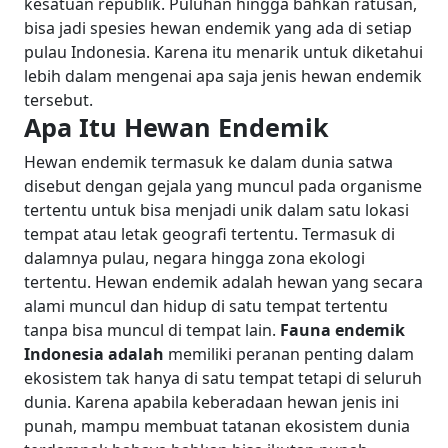
kesatuan republik. Puluhan hingga bahkan ratusan,
bisa jadi spesies hewan endemik yang ada di setiap
pulau Indonesia. Karena itu menarik untuk diketahui
lebih dalam mengenai apa saja jenis hewan endemik
tersebut.
Apa Itu Hewan Endemik
Hewan endemik termasuk ke dalam dunia satwa
disebut dengan gejala yang muncul pada organisme
tertentu untuk bisa menjadi unik dalam satu lokasi
tempat atau letak geografi tertentu. Termasuk di
dalamnya pulau, negara hingga zona ekologi
tertentu. Hewan endemik adalah hewan yang secara
alami muncul dan hidup di satu tempat tertentu
tanpa bisa muncul di tempat lain.
Fauna endemik
Indonesia adalah
memiliki peranan penting dalam
ekosistem tak hanya di satu tempat tetapi di seluruh
dunia. Karena apabila keberadaan hewan jenis ini
punah, mampu membuat tatanan ekosistem dunia