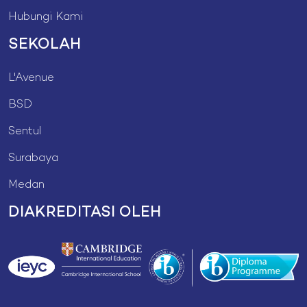
Hubungi Kami
SEKOLAH
L'Avenue
BSD
Sentul
Surabaya
Medan
DIAKREDITASI OLEH