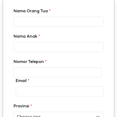
Nama Orang Tua
*
Nama Anak
*
Nomor Telepon
*
Email
*
Provinsi
*