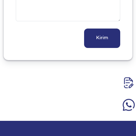
Kirim