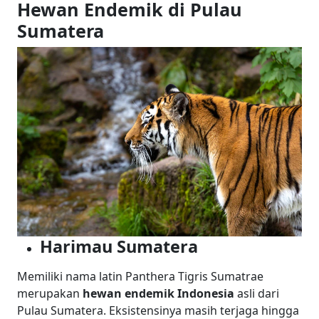
Hewan Endemik di Pulau
Sumatera
Harimau Sumatera
Memiliki nama latin Panthera Tigris Sumatrae
merupakan
hewan endemik Indonesia
asli dari
Pulau Sumatera. Eksistensinya masih terjaga hingga