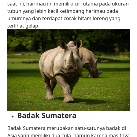
saat ini, harimau ini memiliki ciri utama pada ukuran
tubuh yang lebih kecil ketimbang harimau pada
umumnya dan terdapat corak hitam loreng yang
terlihat gelap.
Badak Sumatera
Badak Sumatera merupakan satu-satunya badak di
Asia yang memiliki dua cula, namun karena masifnya