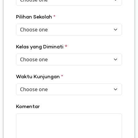
Pilihan Sekolah
*
*
Kelas yang Diminati
Waktu Kunjungan
*
Komentar