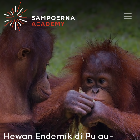
Toggl
Hewan Endemik di Pulau-