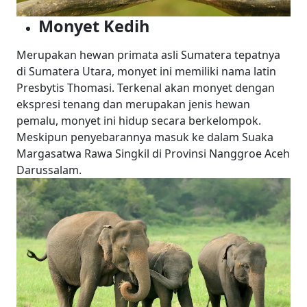
Monyet Kedih
Merupakan hewan primata asli Sumatera tepatnya
di Sumatera Utara, monyet ini memiliki nama latin
Presbytis Thomasi. Terkenal akan monyet dengan
ekspresi tenang dan merupakan jenis hewan
pemalu, monyet ini hidup secara berkelompok.
Meskipun penyebarannya masuk ke dalam Suaka
Margasatwa Rawa Singkil di Provinsi Nanggroe Aceh
Darussalam.