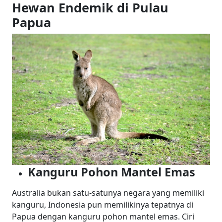
Hewan Endemik di Pulau
Papua
Kanguru Pohon Mantel Emas
Australia bukan satu-satunya negara yang memiliki
kanguru, Indonesia pun memilikinya tepatnya di
Papua dengan kanguru pohon mantel emas. Ciri