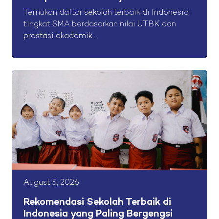
Temukan daftar sekolah terbaik di Indonesia
tingkat SMA berdasarkan nilai UTBK dan
prestasi akademik...
August 5, 2026
Rekomendasi Sekolah Terbaik di
Indonesia yang Paling Bergengsi