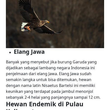
Elang Jawa
Banyak yang menyebut jika burung Garuda yang
dijadikan sebagai lambang negara Indonesia ini
penjelmaan dari elang Jawa. Elang Jawa sudah
semakin langka untuk bisa ditemukan, hewan
dengan nama latin Nisaetus Bartelsi ini memiliki
keunikan yang terdapat pada jambul menonjol
sebanyak 2-4 helai yang panjangnya sampai 12 cm.
Hewan Endemik di Pulau