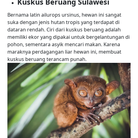
Kuskus Beruang Sulawesi
Bernama latin ailurops ursinus, hewan ini sangat
suka dengan jenis hutan tropis yang terdapat di
dataran rendah. Ciri dari kuskus beruang adalah
memiliki ekor yang dipakai untuk bergelantungan di
pohon, sementara asyik mencari makan. Karena
maraknya perdagangan liar hewan ini, membuat
kuskus beruang terancam punah.