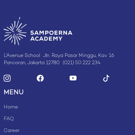
L’Avenue School Jln. Raya Pasar Minggu, Kav. 16
Pancoran, Jakarta 12780 (021) 50 222 234
MENU
Home
FAQ
Career