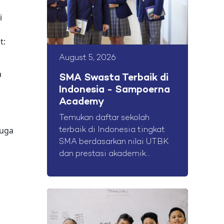
i
t:
August 5, 2026
a
SMA Swasta Terbaik di
Indonesia - Sampoerna
Academy
Temukan daftar sekolah
juga
terbaik di Indonesia tingkat
SMA berdasarkan nilai UTBK
dan prestasi akademik...
k