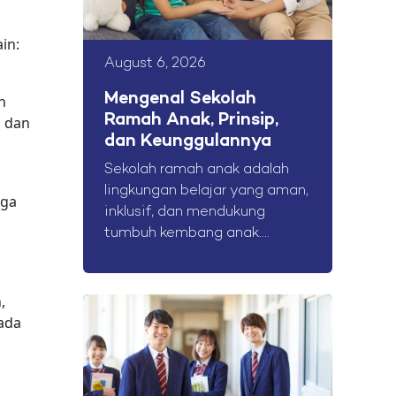
in:
August 6, 2026
Mengenal Sekolah
n
Ramah Anak, Prinsip,
l dan
dan Keunggulannya
Sekolah ramah anak adalah
lingkungan belajar yang aman,
gga
inklusif, dan mendukung
tumbuh kembang anak....
,
ada