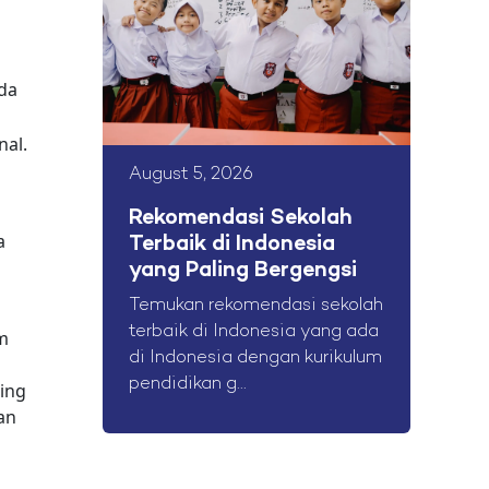
da
nal.
August 5, 2026
Rekomendasi Sekolah
a
Terbaik di Indonesia
yang Paling Bergengsi
Temukan rekomendasi sekolah
terbaik di Indonesia yang ada
m
di Indonesia dengan kurikulum
pendidikan g...
ing
an