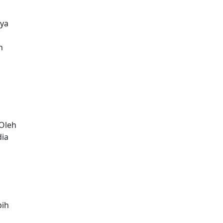
aya
h
Oleh
dia
bih