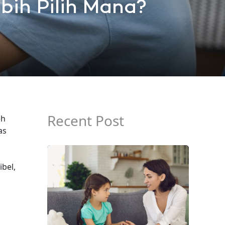
bih Pilih Mana?
Recent Post
eh
as
ibel,