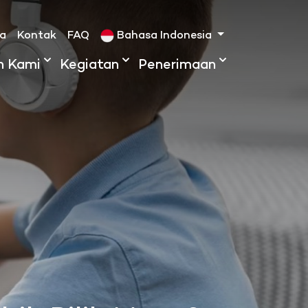
ta
Kontak
FAQ
Bahasa Indonesia
h Kami
Kegiatan
Penerimaan