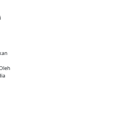
i
kan
Oleh
dia