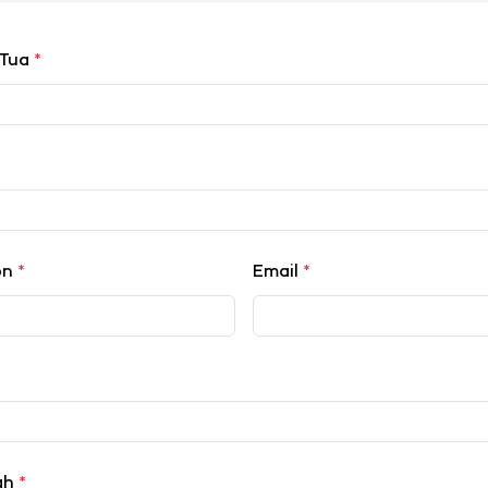
 Tua
*
on
*
Email
*
lah
*