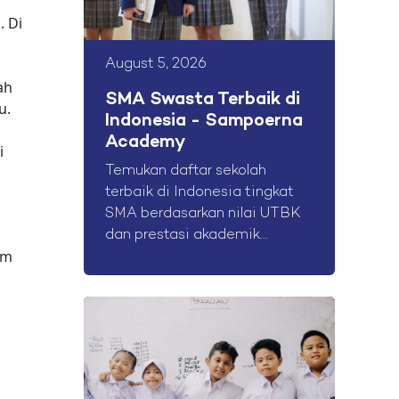
.
Di
August 5, 2026
ah
SMA Swasta Terbaik di
u.
Indonesia - Sampoerna
Academy
i
Temukan daftar sekolah
terbaik di Indonesia tingkat
SMA berdasarkan nilai UTBK
dan prestasi akademik...
am