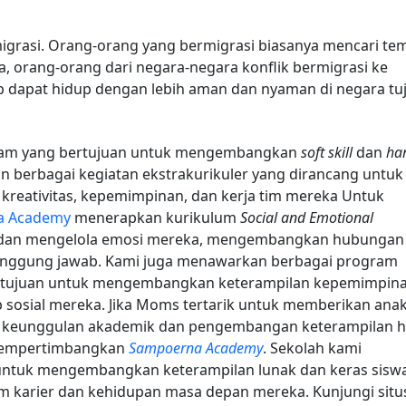
migrasi. Orang-orang yang bermigrasi biasanya mencari te
a, orang-orang dari negara-negara konflik bermigrasi ke
ap dapat hidup dengan lebih aman dan nyaman di negara tu
am yang bertujuan untuk mengembangkan
soft skill
dan
ha
an berbagai kegiatan ekstrakurikuler yang dirancang untuk
eativitas, kepemimpinan, dan kerja tim mereka Untuk
a Academy
menerapkan kurikulum
Social and Emotional
dan mengelola emosi mereka, mengembangkan hubungan
tanggung jawab. Kami juga menawarkan berbagai program
ertujuan untuk mengembangkan keterampilan kepemimpin
b sosial mereka. Jika Moms tertarik untuk memberikan ana
da keunggulan akademik dan pengembangan keterampilan 
mempertimbangkan
Sampoerna Academy
. Sekolah kami
ntuk mengembangkan keterampilan lunak dan keras sisw
 karier dan kehidupan masa depan mereka. Kunjungi situ