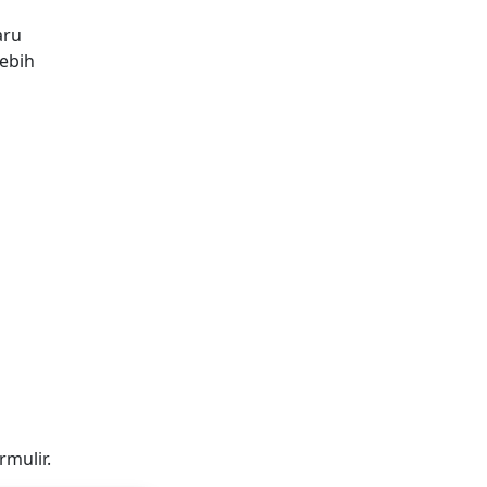
aru
ebih
mulir.