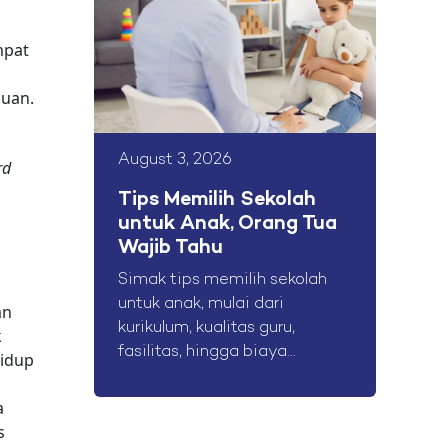
mpat
juan.
August 3, 2026
rd
Tips Memilih Sekolah
untuk Anak, Orang Tua
Wajib Tahu
Simak tips memilih sekolah
untuk anak, mulai dari
an
kurikulum, kualitas guru,
k
fasilitas, hingga biaya...
hidup
a
s