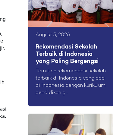
ung
h,
August 5, 2026
ke
Rekomendasi Sekolah
r.
Terbaik di Indonesia
yang Paling Bergengsi
Temukan rekomendasi sekolah
terbaik di Indonesia yang ada
ih
di Indonesia dengan kurikulum
pendidikan g...
asi.
ka.