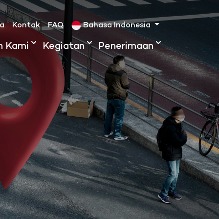
ta
Kontak
FAQ
Bahasa Indonesia
h Kami
Kegiatan
Penerimaan