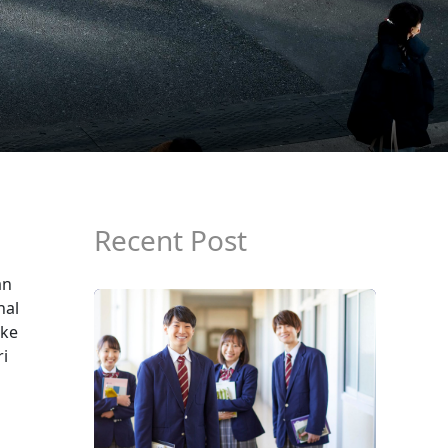
Recent Post
an
nal
 ke
i