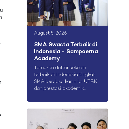
au
h
August 5, 2026
si
SMA Swasta Terbaik di
Indonesia - Sampoerna
Academy
Temukan daftar sekolah
terbaik di Indonesia tingkat
n
SMA berdasarkan nilai UTBK
dan prestasi akademik...
k.