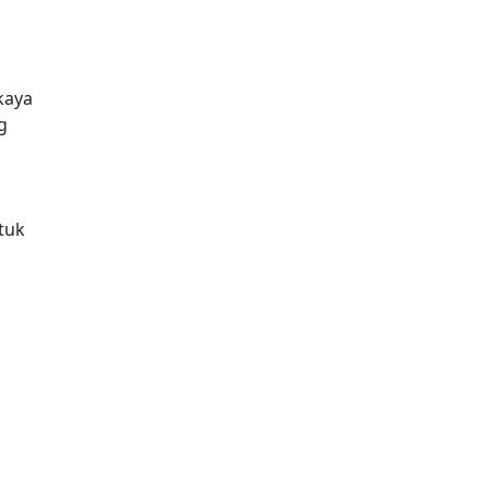
kaya
g
tuk