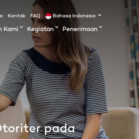
ta
Kontak
FAQ
Bahasa Indonesia
h Kami
Kegiatan
Penerimaan
Otoriter pada