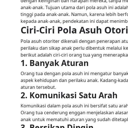
dengan keinginan dan harapan mereka, tanpa m
anak-anak.
Tujuan utama dari pola asuh ini adal
tinggi pada anak-anak. Namun, karena lebih ber
kepada anak-anak, pendekatan ini dapat menimb
Ciri-Ciri Pola Asuh Otor
Pola asuh otoriter dikenali dengan penerapan at
perilaku dan sikap anak perlu dibentuk melalui k
berikut adalah ciri-ciri orang tua yang menerapka
1. Banyak Aturan
Orang tua dengan pola asuh ini mengatur banyak
aspek kehidupan dan perilaku anak. Kadang-kada
aturan tersebut.
2. Komunikasi Satu Arah
Komunikasi dalam pola asuh ini bersifat satu ar
Orang tua cenderung enggan menjelaskan alasan
anak untuk mematuhi aturan yang sudah ditetap
3. Bersikap Dingin