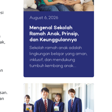
a
si
August 6, 2026
Mengenal Sekolah
Ramah Anak, Prinsip,
a
dan Keunggulannya
ak,
Sekolah ramah anak adalah
lingkungan belajar yang aman,
inklusif, dan mendukung
tumbuh kembang anak....
an
san.
an