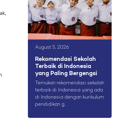
ak,
August 5, 2026
Rekomendasi Sekolah
Terbaik di Indonesia
yang Paling Bergengsi
n
Temukan rekomendasi sekolah
terbaik di Indonesia yang ada
di Indonesia dengan kurikulum
pendidikan g...