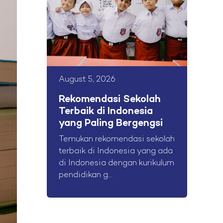
August 5, 2026
Rekomendasi Sekolah
Terbaik di Indonesia
yang Paling Bergengsi
Temukan rekomendasi sekolah
terbaik di Indonesia yang ada
di Indonesia dengan kurikulum
pendidikan g...