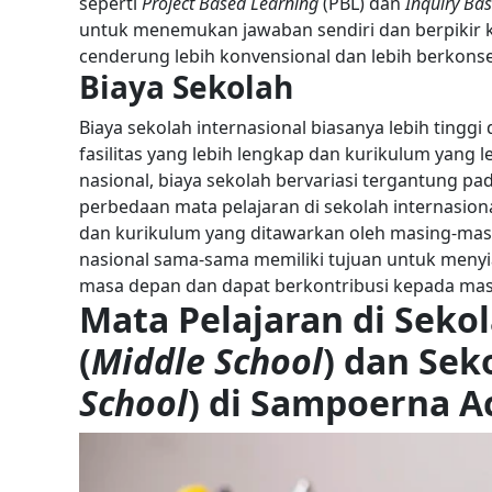
seperti
Project Based Learning
(PBL) dan
Inquiry Ba
untuk menemukan jawaban sendiri dan berpikir kr
cenderung lebih konvensional dan lebih berkonse
Biaya Sekolah
Biaya sekolah internasional biasanya lebih tingg
fasilitas yang lebih lengkap dan kurikulum yang le
nasional, biaya sekolah bervariasi tergantung pad
perbedaan mata pelajaran di sekolah internasiona
dan kurikulum yang ditawarkan oleh masing-mas
nasional sama-sama memiliki tujuan untuk meny
masa depan dan dapat berkontribusi kepada mas
Mata Pelajaran di Sek
(
Middle School
) dan Sek
School
) di Sampoerna 