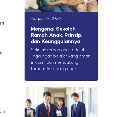
August 6, 2026
an
Mengenal Sekolah
Ramah Anak, Prinsip,
dan Keunggulannya
Sekolah ramah anak adalah
te
lingkungan belajar yang aman,
inklusif, dan mendukung
tumbuh kembang anak....
h
atif