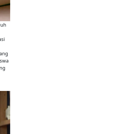
ruh
asi
yang
iswa
ang