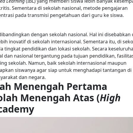
sed Learning
(IBL) yang memberi siswa lebih banyak kesemp
itis.
Sementara di sekolah nasional, metode pengajaran
ntrasi pada transmisi pengetahuan dari guru ke siswa.
i dibandingkan dengan sekolah nasional. Hal ini disebabkan 
bih inovatif di sekolah internasional. Sementara itu, di sek
a tingkat pendidikan dan lokasi sekolah.
Secara keseluruha
l dan nasional tergantung pada tujuan pendidikan, fasilita
ing sekolah.
Namun, baik sekolah internasional maupun
iapkan siswanya agar siap untuk menghadapi tantangan di
yarakat dan negara.
olah Menengah Pertama
olah Menengah Atas (
High
Academy