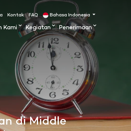
ta
Kontak
FAQ
Bahasa Indonesia
h Kami
Kegiatan
Penerimaan
an di Middle