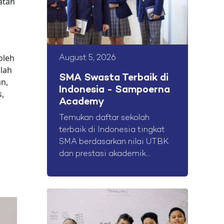
atan
oleh
August 5, 2026
olah
SMA Swasta Terbaik di
n,
Indonesia - Sampoerna
s,
Academy
Temukan daftar sekolah
terbaik di Indonesia tingkat
SMA berdasarkan nilai UTBK
dan prestasi akademik...