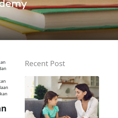
ademy
Recent Post
kan
dan
kan
edaan
rkan
an