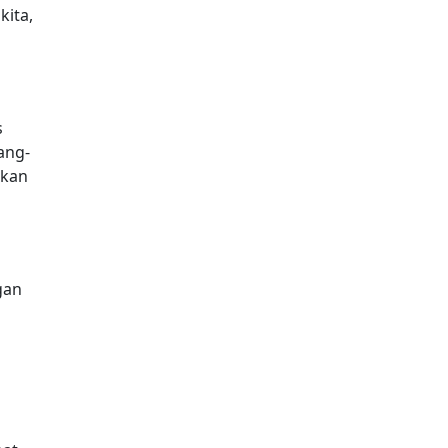
kita,
s
ang-
nkan
gan