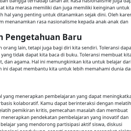
dan bangga terhadap tanah air. Rasa nasionalisme juga da
t kita merasa memiliki dan juga memiliki keinginan untuk
h hal yang penting untuk ditanamkan sejak dini. Oleh kare
alam menanamkan rasa nasionalisme kepada anak-anak dan
n Pengetahuan Baru
rang lain, tetapi juga bagi diri kita sendiri. Toleransi dap
ng tidak dapat kita baca di buku.
Toleransi membuat kit
t, dan agama. Hal ini memungkinkan kita untuk belajar dar
n ini dapat membantu kita untuk lebih memahami dunia da
al yang menerapkan pembelajaran yang dapat meningkatk
sis kolaboratif. Kamu dapat berinteraksi dengan melatih 
atih pemikiran kritis, pemecahan masalah dan membuat
menerapkan pendekatan pembelajaran yang inovatif dan
 belajar yang mendorong partisipasi aktif siswa, diskusi