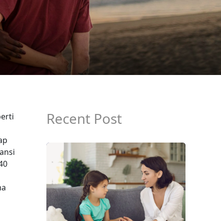
Recent Post
erti
ap
ansi
40
ma