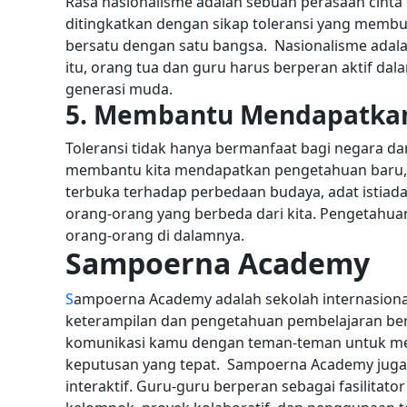
Rasa nasionalisme adalah sebuah perasaan cinta 
ditingkatkan dengan sikap toleransi yang membua
bersatu dengan satu bangsa.
Nasionalisme adala
itu, orang tua dan guru harus berperan aktif d
generasi muda.
5. Membantu Mendapatka
Toleransi tidak hanya bermanfaat bagi negara dan o
membantu kita mendapatkan pengetahuan baru, ya
terbuka terhadap perbedaan budaya, adat istiada
orang-orang yang berbeda dari kita. Pengetahua
orang-orang di dalamnya.
Sampoerna Academy
S
ampoerna Academy adalah sekolah internasion
keterampilan dan pengetahuan pembelajaran berba
komunikasi kamu dengan teman-teman untuk mel
keputusan yang tepat.
Sampoerna Academy juga 
interaktif. Guru-guru berperan sebagai fasilitator