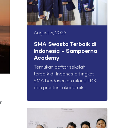
August 5, 2026
SMA Swasta Terbaik di
Indonesia - Sampoerna
Academy
Temukan daftar sekolah
terbaik di Indonesia tingkat
SMA berdasarkan nilai UTBK
dan prestasi akademik...
r