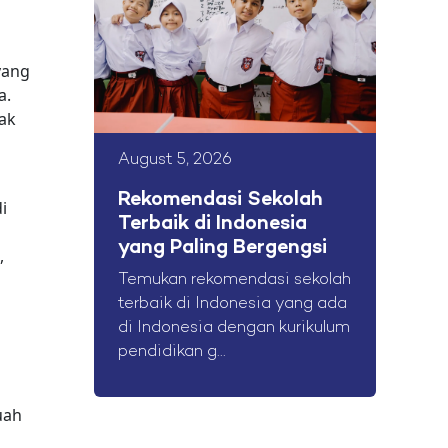
yang
a.
dak
August 5, 2026
Rekomendasi Sekolah
i
Terbaik di Indonesia
yang Paling Bergengsi
,
Temukan rekomendasi sekolah
terbaik di Indonesia yang ada
di Indonesia dengan kurikulum
pendidikan g...
uah