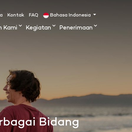
ta
Kontak
FAQ
Bahasa Indonesia
h Kami
Kegiatan
Penerimaan
rbagai Bidang