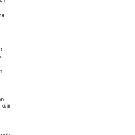
pat
na
at
a
i
n
an
skill