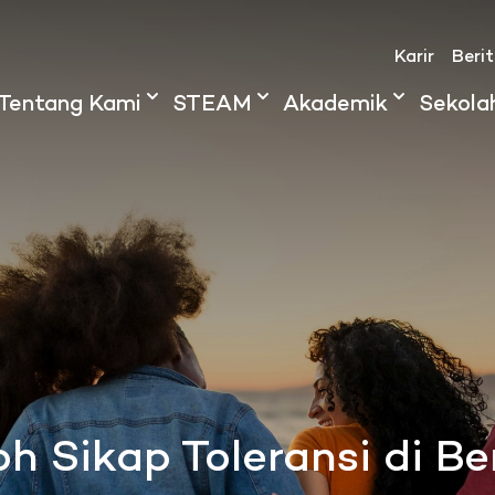
Karir
Beri
Tentang Kami
STEAM
Akademik
Sekola
 Sikap Toleransi di Be