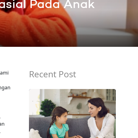
pasial Pada Anak
Recent Post
hami
engan
,
an
3.