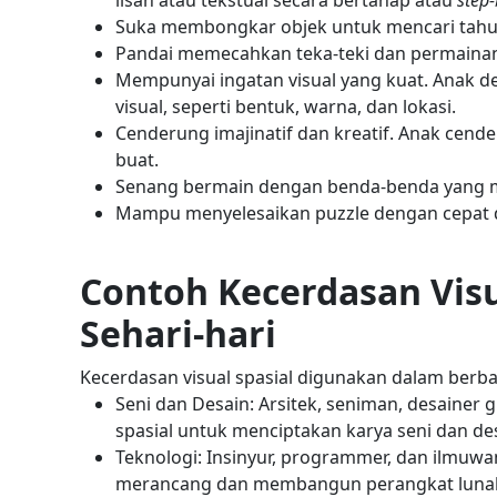
lisan atau tekstual secara bertahap atau
step-
Suka membongkar objek untuk mencari tahu 
Pandai memecahkan teka-teki dan permainan
Mempunyai ingatan visual yang kuat. Anak d
visual, seperti bentuk, warna, dan lokasi.
Cenderung imajinatif dan kreatif. Anak cen
buat.
Senang bermain dengan benda-benda yang me
Mampu menyelesaikan puzzle dengan cepat
Contoh Kecerdasan Visu
Sehari-hari
Kecerdasan visual spasial digunakan dalam berba
Seni dan Desain: Arsitek, seniman, desainer 
spasial untuk menciptakan karya seni dan de
Teknologi: Insinyur, programmer, dan ilmuw
merancang dan membangun perangkat lunak,