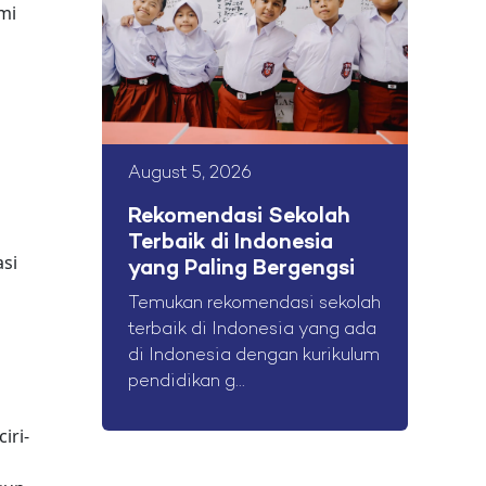
mi
August 5, 2026
Rekomendasi Sekolah
Terbaik di Indonesia
si
yang Paling Bergengsi
Temukan rekomendasi sekolah
terbaik di Indonesia yang ada
di Indonesia dengan kurikulum
pendidikan g...
iri-