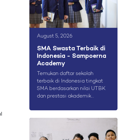
August 5, 2026
SMA Swasta Terbaik di
Indonesia - Sampoerna
Academy
Temukan daftar sekolah
terbaik di Indonesia tingkat
SMA berdasarkan nilai UTBK
dan prestasi akademik...
l