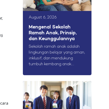
r,
August 6, 2026
Mengenal Sekolah
Ramah Anak, Prinsip,
ti
dan Keunggulannya
Sekolah ramah anak adalah
lingkungan belajar yang aman,
inklusif, dan mendukung
tumbuh kembang anak....
ecara