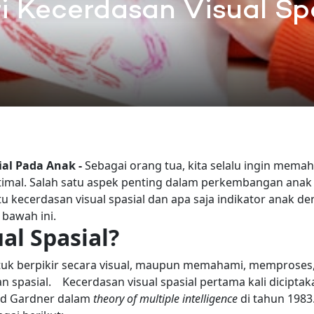
ri Kecerdasan Visual S
sial Pada Anak -
Sebagai orang tua, kita selalu ingin mema
mal. Salah satu aspek penting dalam perkembangan anak
tu kecerdasan visual spasial dan apa saja indikator anak d
 bawah ini.
al Spasial?
tuk berpikir secara visual, maupun memahami, memproses
n spasial.
Kecerdasan visual spasial pertama kali diciptak
rd Gardner dalam
theory of multiple intelligence
di tahun 198