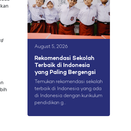
ukan
rd
August 5, 2026
Rekomendasi Sekolah
Terbaik di Indonesia
yang Paling Bergengsi
an
Temukan rekomendasi sekolah
ebih
terbaik di Indonesia yang ada
di Indonesia dengan kurikulum
pendidikan g...