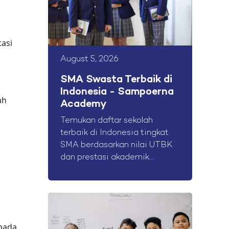
asi
August 5, 2026
SMA Swasta Terbaik di
Indonesia - Sampoerna
ah
Academy
Temukan daftar sekolah
terbaik di Indonesia tingkat
SMA berdasarkan nilai UTBK
dan prestasi akademik...
epada