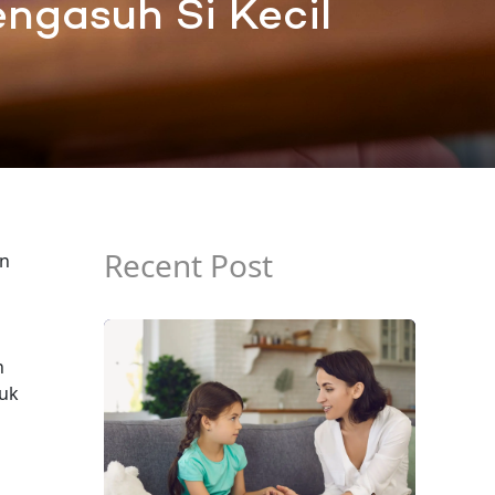
engasuh Si Kecil
Recent Post
an
n
suk