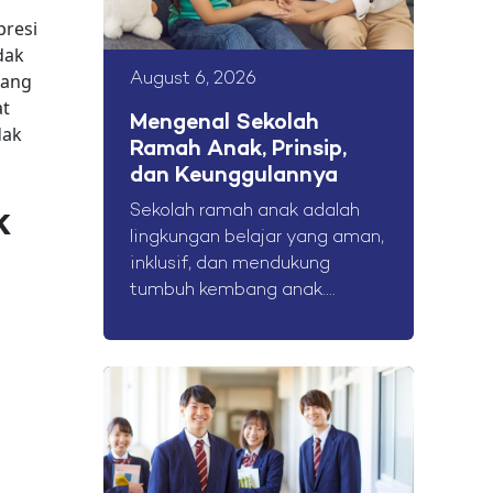
presi
dak
rang
August 6, 2026
at
Mengenal Sekolah
dak
Ramah Anak, Prinsip,
dan Keunggulannya
k
Sekolah ramah anak adalah
lingkungan belajar yang aman,
inklusif, dan mendukung
tumbuh kembang anak....