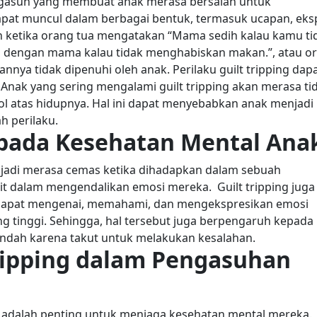
pengasuh yang membuat anak merasa bersalah untuk
dapat muncul dalam berbagai bentuk, termasuk ucapan, eks
ah ketika orang tua mengatakan “Mama sedih kalau kamu ti
 dengan mama kalau tidak menghabiskan makan.”, atau o
nnya tidak dipenuhi oleh anak.
Perilaku guilt tripping dap
 Anak yang sering mengalami guilt tripping akan merasa ti
ol atas hidupnya. Hal ini dapat menyebabkan anak menjadi
h perilaku.
 pada Kesehatan Mental Ana
njadi merasa cemas ketika dihadapkan dalam sebuah
lit dalam mengendalikan emosi mereka.
Guilt tripping juga
apat mengenai, memahami, dan mengekspresikan emosi
 tinggi. Sehingga, hal tersebut juga berpengaruh kepada
endah karena takut untuk melakukan kesalahan.
Tripping dalam Pengasuhan
 adalah penting untuk menjaga kesehatan mental mereka.