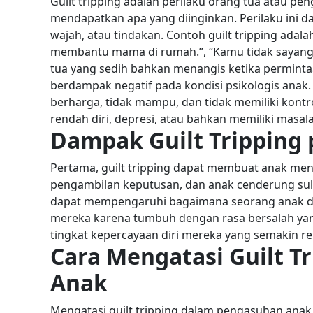
Guilt tripping adalah perilaku orang tua atau 
mendapatkan apa yang diinginkan. Perilaku ini 
wajah, atau tindakan.
Contoh guilt tripping adal
membantu mama di rumah.”, “Kamu tidak sayang
tua yang sedih bahkan menangis ketika permintaa
berdampak negatif pada kondisi psikologis anak.
berharga, tidak mampu, dan tidak memiliki kontr
rendah diri, depresi, atau bahkan memiliki masala
Dampak Guilt Tripping
Pertama, guilt tripping dapat membuat anak me
pengambilan keputusan, dan anak cenderung su
dapat mempengaruhi bagaimana seorang anak d
mereka karena tumbuh dengan rasa bersalah yang
tingkat kepercayaan diri mereka yang semakin r
Cara Mengatasi Guilt 
Anak
Mengatasi guilt tripping dalam pengasuhan anak