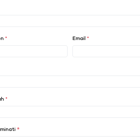
on
*
Email
*
lah
*
*
iminati