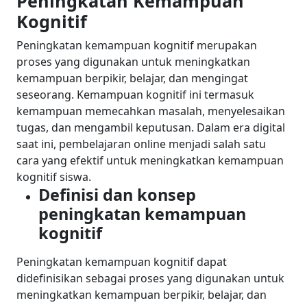
Peningkatan Kemampuan
Kognitif
Peningkatan kemampuan kognitif merupakan
proses yang digunakan untuk meningkatkan
kemampuan berpikir, belajar, dan mengingat
seseorang. Kemampuan kognitif ini termasuk
kemampuan memecahkan masalah, menyelesaikan
tugas, dan mengambil keputusan.
Dalam era digital
saat ini, pembelajaran online menjadi salah satu
cara yang efektif untuk meningkatkan kemampuan
kognitif siswa.
Definisi dan konsep
peningkatan kemampuan
kognitif
Peningkatan kemampuan kognitif dapat
didefinisikan sebagai proses yang digunakan untuk
meningkatkan kemampuan berpikir, belajar, dan