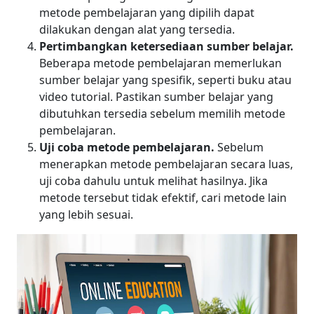
metode pembelajaran yang dipilih dapat
dilakukan dengan alat yang tersedia.
Pertimbangkan ketersediaan sumber belajar.
Beberapa metode pembelajaran memerlukan
sumber belajar yang spesifik, seperti buku atau
video tutorial. Pastikan sumber belajar yang
dibutuhkan tersedia sebelum memilih metode
pembelajaran.
Uji coba metode pembelajaran.
Sebelum
menerapkan metode pembelajaran secara luas,
uji coba dahulu untuk melihat hasilnya. Jika
metode tersebut tidak efektif, cari metode lain
yang lebih sesuai.