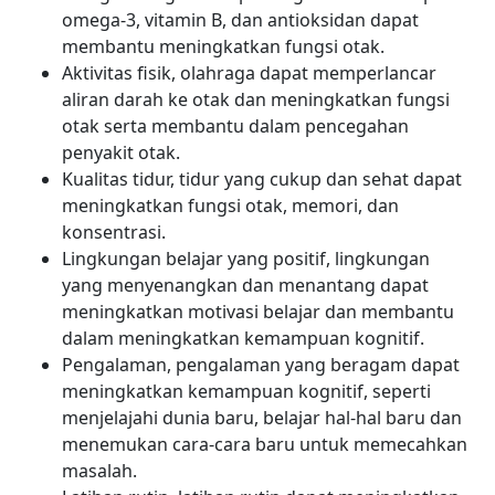
omega-3, vitamin B, dan antioksidan dapat
membantu meningkatkan fungsi otak.
Aktivitas fisik, olahraga dapat memperlancar
aliran darah ke otak dan meningkatkan fungsi
otak serta membantu dalam pencegahan
penyakit otak.
Kualitas tidur, tidur yang cukup dan sehat dapat
meningkatkan fungsi otak, memori, dan
konsentrasi.
Lingkungan belajar yang positif, lingkungan
yang menyenangkan dan menantang dapat
meningkatkan motivasi belajar dan membantu
dalam meningkatkan kemampuan kognitif.
Pengalaman, pengalaman yang beragam dapat
meningkatkan kemampuan kognitif, seperti
menjelajahi dunia baru, belajar hal-hal baru dan
menemukan cara-cara baru untuk memecahkan
masalah.