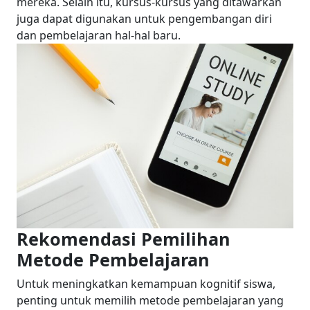
mereka. Selain itu, kursus-kursus yang ditawarkan
juga dapat digunakan untuk pengembangan diri
dan pembelajaran hal-hal baru.
Rekomendasi Pemilihan
Metode Pembelajaran
Untuk meningkatkan kemampuan kognitif siswa,
penting untuk memilih metode pembelajaran yang