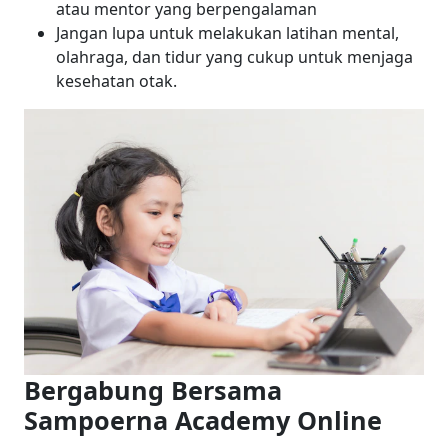
atau mentor yang berpengalaman
Jangan lupa untuk melakukan latihan mental,
olahraga, dan tidur yang cukup untuk menjaga
kesehatan otak.
Bergabung Bersama
Sampoerna Academy Online