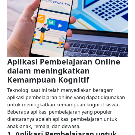
Aplikasi Pembelajaran Online
dalam meningkatkan
Kemampuan Kognitif
Teknologi saat ini telah menyediakan beragam
aplikasi pembelajaran online yang dapat digunakan
untuk meningkatkan kemampuan kognitif siswa.
Beberapa aplikasi pembelajaran yang populer
diantaranya adalah aplikasi pembelajaran untuk
anak-anak, remaja, dan dewasa.
1.
Aplikasi Pembelajaran untuk