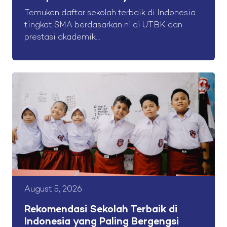
Temukan daftar sekolah terbaik di Indonesia
tingkat SMA berdasarkan nilai UTBK dan
prestasi akademik...
August 5, 2026
Rekomendasi Sekolah Terbaik di
Indonesia yang Paling Bergengsi