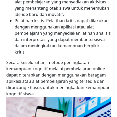
alat pembelajaran yang menyediakan aktivitas
yang menantang otak siswa untuk menemukan
ide-ide baru dan inovatif.
Pelatihan kritis: Pelatihan kritis dapat dilakukan
dengan menggunakan aplikasi atau alat
pembelajaran yang menyediakan latihan analisis
dan interpretasi yang dapat membantu siswa
dalam meningkatkan kemampuan berpikir
kritis.
Secara keseluruhan, metode peningkatan
kemampuan kognitif melalui pembelajaran online
dapat diterapkan dengan menggunakan beragam
aplikasi atau alat pembelajaran yang tersedia dan
dirancang khusus untuk meningkatkan kemampuan
kognitif siswa.