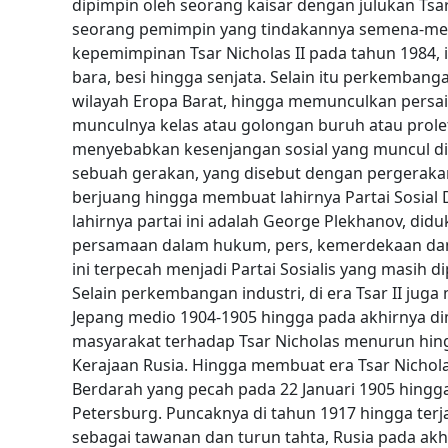
dipimpin oleh seorang kaisar dengan julukan Tsa
seorang pemimpin yang tindakannya semena-men
kepemimpinan Tsar Nicholas II pada tahun 1984, 
bara, besi hingga senjata. Selain itu perkembang
wilayah Eropa Barat, hingga memunculkan persa
munculnya kelas atau golongan buruh atau prole
menyebabkan kesenjangan sosial yang muncul di
sebuah gerakan, yang disebut dengan pergerakan
berjuang hingga membuat lahirnya Partai Sosial
lahirnya partai ini adalah George Plekhanov, di
persamaan dalam hukum, pers, kemerdekaan dan 
ini terpecah menjadi Partai Sosialis yang masih 
Selain perkembangan industri, di era Tsar II j
Jepang medio 1904-1905 hingga pada akhirnya d
masyarakat terhadap Tsar Nicholas menurun hing
Kerajaan Rusia. Hingga membuat era Tsar Nichola
Berdarah yang pecah pada 22 Januari 1905 hing
Petersburg.
Puncaknya di tahun 1917 hingga terj
sebagai tawanan dan turun tahta, Rusia pada akh