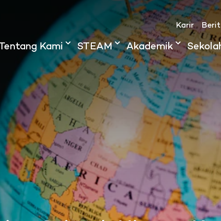
Karir
Beri
Tentang Kami
STEAM
Akademik
Sekola