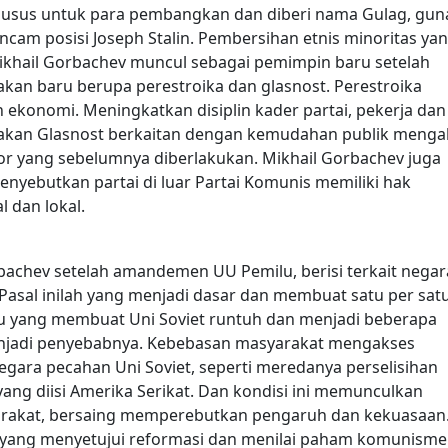
khusus untuk para pembangkan dan diberi nama Gulag, gun
m posisi Joseph Stalin. Pembersihan etnis minoritas ya
ikhail Gorbachev muncul sebagai pemimpin baru setelah
kan baru berupa perestroika dan glasnost. Perestroika
 ekonomi. Meningkatkan disiplin kader partai, pekerja dan
jakan Glasnost berkaitan dengan kemudahan publik menga
r yang sebelumnya diberlakukan. Mikhail Gorbachev juga
yebutkan partai di luar Partai Komunis memiliki hak
l dan lokal.
orbachev setelah amandemen UU Pemilu, berisi terkait negar
Pasal inilah yang menjadi dasar dan membuat satu per sat
atu yang membuat Uni Soviet runtuh dan menjadi beberapa
njadi penyebabnya.
Kebebasan masyarakat mengakses
ara pecahan Uni Soviet, seperti meredanya perselisihan
 yang diisi Amerika Serikat. Dan kondisi ini memunculkan
arakat, bersaing memperebutkan pengaruh dan kekuasaan
a yang menyetujui reformasi dan menilai paham komunisme