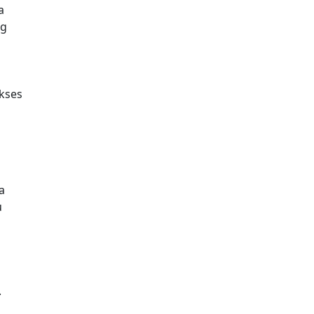
a
ng
kses
a
u
.