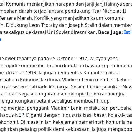
ai Komunis menjanjikan harapan dan janji-janji lainnya ser
mpahan darah terjadi antara pendukung Tsar Nicholas II
 Tentara Merah. Konflik yang menjadikan kaum komunis
in. Didukung Leon Trotsky dan Joseph Stalin dalam membe
 sekaligus deklarasi Uni Soviet diresmikan.
Baca juga:
Ist
a
 Soviet tepatnya pada 25 Oktober 1917, wilayah yang
menjadi komunisme. Era ini dimulai di bawah kepemimpin
s di tahun 1919. Ia juga membentuk Komintern atau
r paham komunis ke dunia.
Vladimir Lenin memberi kebeb
kan sistem patriarki keluarga. Selain itu menjalankan Ne
tani dari segala pungutan dan memperbolehkan menjual
g menguntungkan petani sekaligus membuat hidup
ang menjadi pengganti Vladimir Lenin melakukan perubah
pus NEP. Diganti dengan industrialisasi besar, kolektivita
s ekonomi. Di masa inilah kekejaman pemerintah komunis pa
ngkirkan pesaing politik demi kekuasaan, ia juga mengadop