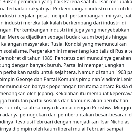
r. Bukan pemimpin yang baik karena saat itu Tsar merupak
a terhadap rakyatnya.
Perkembangan industri muncul di 
industri berjalan pesat meliputi pertambangan, minyak, ba
an industri mereka tak kalah berkembang dari industri di
ingan.
Perkembangan industri ini juga yang menyebabkan
tar. Mereka dijadikan sebagai budak kaum borjuis hingga
 kalangan masyarakat Rusia. Kondisi yang memunculkan
 sosialisme.
Pergerakan ini menentang kapitalis di Rusia t
 Demokrat di tahun 1989. Pencetus dari munculnya gerakan
dukung dengan banyak buruh. Partai ini memperjuangkan
perbaikan nasib untuk sejahtera.
Namun di tahun 1903 pa
dipimpin George dan Partai Komunis pimpinan Vladimir Leni
uga memunculkan banyak peperangan terutama antara Rusia 
imenangkan oleh Jepang.
Kekalahan itu membuat kepercay
ga tuntutan partai sosialis dan komunis akan perubahan
s runtuh, salah satunya ditandai dengan Peristiwa Minggu
ga adanya pemogokan dan pemberontakan besar-besaran di
adinya Revolusi Februari dengan menjadikan Tsar Nicholas
irnya dipimpin oleh kaum liberal mulai Februari sampai