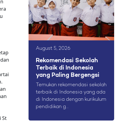
an
era
tu
August 5, 2026
etap
 dan
Rekomendasi Sekolah
Terbaik di Indonesia
rtai
yang Paling Bergengsi
n.
Temukan rekomendasi sekolah
dan
terbaik di Indonesia yang ada
aan
di Indonesia dengan kurikulum
pendidikan g...
 St