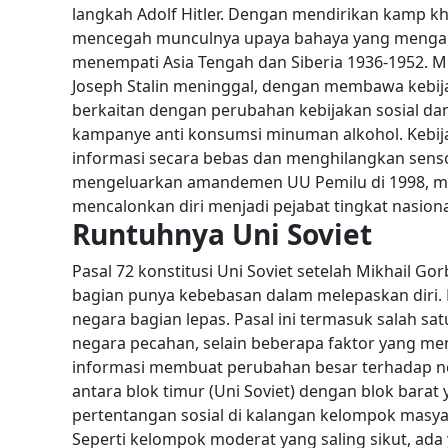
langkah Adolf Hitler. Dengan mendirikan kamp 
mencegah munculnya upaya bahaya yang menganca
menempati Asia Tengah dan Siberia 1936-1952.
M
Joseph Stalin meninggal, dengan membawa kebija
berkaitan dengan perubahan kebijakan sosial dan
kampanye anti konsumsi minuman alkohol.
Kebi
informasi secara bebas dan menghilangkan senso
mengeluarkan amandemen UU Pemilu di 1998, men
mencalonkan diri menjadi pejabat tingkat nasiona
Runtuhnya Uni Soviet
Pasal 72 konstitusi Uni Soviet setelah Mikhail G
bagian punya kebebasan dalam melepaskan diri. 
negara bagian lepas. Pasal ini termasuk salah s
negara pecahan, selain beberapa faktor yang me
informasi membuat perubahan besar terhadap neg
antara blok timur (Uni Soviet) dengan blok barat
pertentangan sosial di kalangan kelompok masy
Seperti kelompok moderat yang saling sikut, ad