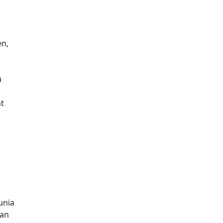
en,
k
u
t
unia
san