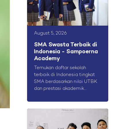
August 5, 2026
SMA Swasta Terbaik di
Indonesia - Sampoerna
Academy
Temukan daftar sekolah
terbaik di Indonesia tingkat
SMA berdasarkan nilai UTBK
dan prestasi akademik...