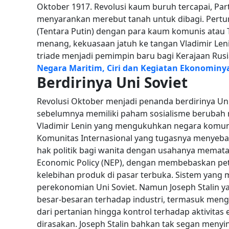
Oktober 1917. Revolusi kaum buruh tercapai, Part
menyarankan merebut tanah untuk dibagi.
Pertu
(Tentara Putin) dengan para kaum komunis atau
menang, kekuasaan jatuh ke tangan Vladimir Len
triade menjadi pemimpin baru bagi Kerajaan Rusia
Negara Maritim, Ciri dan Kegiatan Ekonominy
Berdirinya Uni Soviet
Revolusi Oktober menjadi penanda berdirinya Uni
sebelumnya memiliki paham sosialisme berubah 
Vladimir Lenin yang mengukuhkan negara komuni
Komunitas Internasional yang tugasnya menyeba
hak politik bagi wanita dengan usahanya mematah
Economic Policy (NEP), dengan membebaskan pe
kelebihan produk di pasar terbuka. Sistem yan
perekonomian Uni Soviet.
Namun Joseph Stalin y
besar-besaran terhadap industri, termasuk mengha
dari pertanian hingga kontrol terhadap aktivita
dirasakan.
Joseph Stalin bahkan tak segan menyi