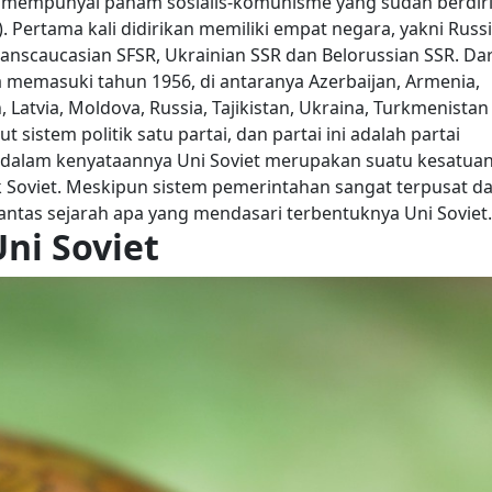
g mempunyai paham sosialis-komunisme yang sudah berdir
). Pertama kali didirikan memiliki empat negara, yakni Russ
Transcaucasian SFSR, Ukrainian SSR dan Belorussian SSR.
Dar
memasuki tahun 1956, di antaranya Azerbaijan, Armenia,
, Latvia, Moldova, Russia, Tajikistan, Ukraina, Turkmenistan
istem politik satu partai, dan partai ini adalah partai
n dalam kenyataannya Uni Soviet merupakan suatu kesatua
lik Soviet. Meskipun sistem pemerintahan sangat terpusat d
ntas sejarah apa yang mendasari terbentuknya Uni Soviet.
ni Soviet