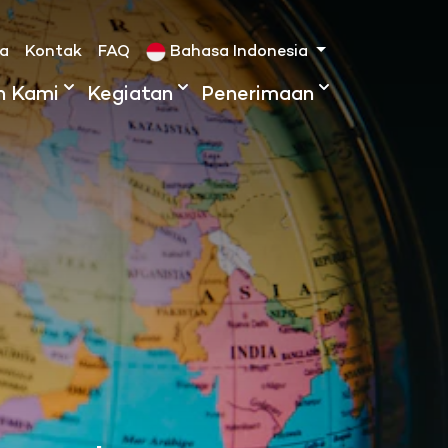
ta
Kontak
FAQ
Bahasa Indonesia
h Kami
Kegiatan
Penerimaan