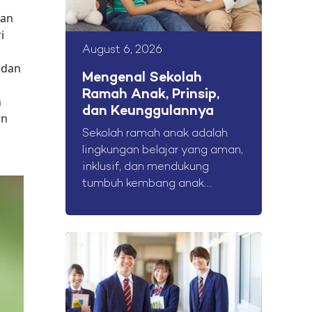
i
ian
i
August 6, 2026
 dan
Mengenal Sekolah
Ramah Anak, Prinsip,
n
dan Keunggulannya
an
Sekolah ramah anak adalah
lingkungan belajar yang aman,
inklusif, dan mendukung
tumbuh kembang anak....