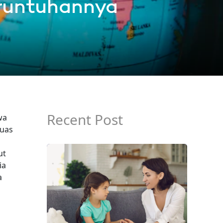
eruntuhannya
Recent Post
wa
luas
ut
ia
a