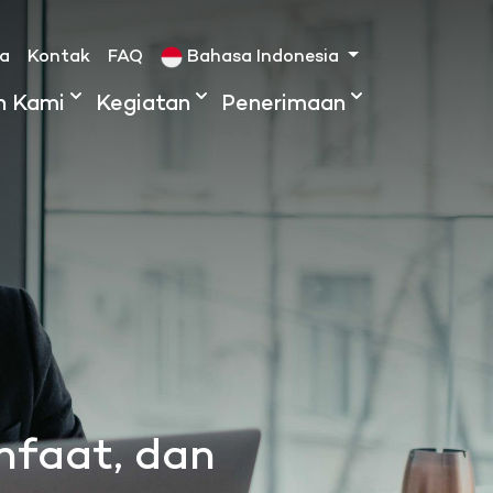
ta
Kontak
FAQ
Bahasa Indonesia
h Kami
Kegiatan
Penerimaan
nfaat, dan