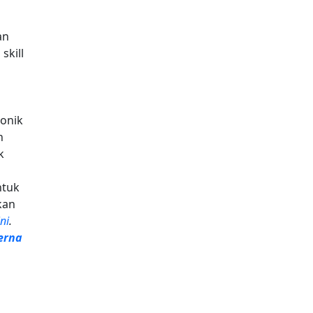
an
skill
ronik
n
k
ntuk
kan
ini
.
erna