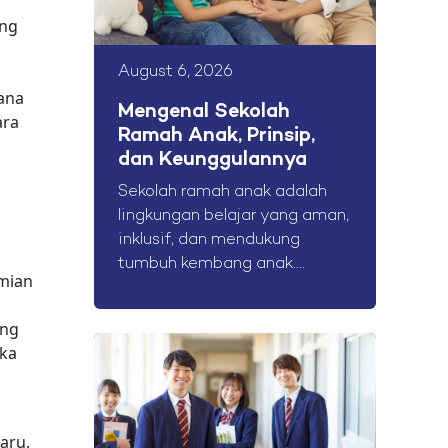
ang
August 6, 2026
ana
Mengenal Sekolah
ara
Ramah Anak, Prinsip,
dan Keunggulannya
Sekolah ramah anak adalah
lingkungan belajar yang aman,
inklusif, dan mendukung
tumbuh kembang anak....
omian
ang
uka
aru.