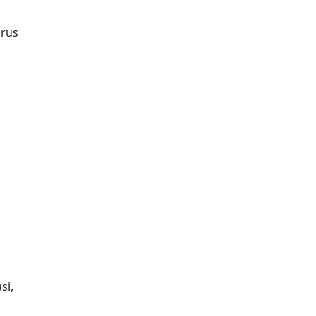
arus
si,