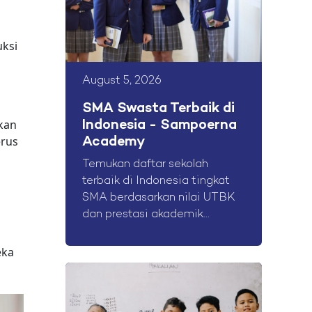
a
ksi
August 5, 2026
SMA Swasta Terbaik di
kan
Indonesia - Sampoerna
erus
Academy
Temukan daftar sekolah
terbaik di Indonesia tingkat
SMA berdasarkan nilai UTBK
dan prestasi akademik...
eka