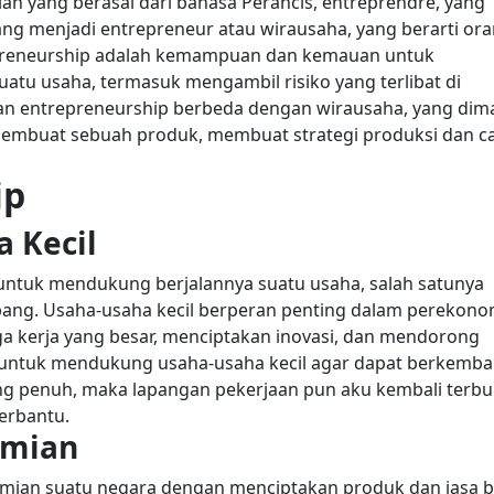
lah yang berasal dari bahasa Perancis, entreprendre, yang
ang menjadi entrepreneur atau wirausaha, yang berarti or
reneurship adalah kemampuan dan kemauan untuk
tu usaha, termasuk mengambil risiko yang terlibat di
an entrepreneurship berbeda dengan wirausaha, yang dim
membuat sebuah produk, membuat strategi produksi dan c
ip
 Kecil
untuk mendukung berjalannya suatu usaha, salah satunya
bang. Usaha-usaha kecil berperan penting dalam perekon
a kerja yang besar, menciptakan inovasi, dan mendorong
 untuk mendukung usaha-usaha kecil agar dapat berkemb
kung penuh, maka lapangan pekerjaan pun aku kembali terb
terbantu.
omian
mian suatu negara dengan menciptakan produk dan jasa b