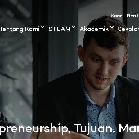
Karir
Beri
Tentang Kami
STEAM
Akademik
Sekola
preneurship, Tujuan, Ma