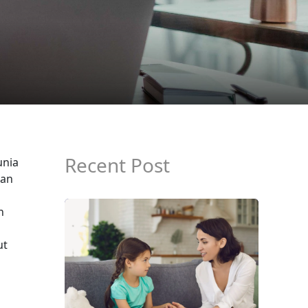
Recent Post
unia
kan
n
ut