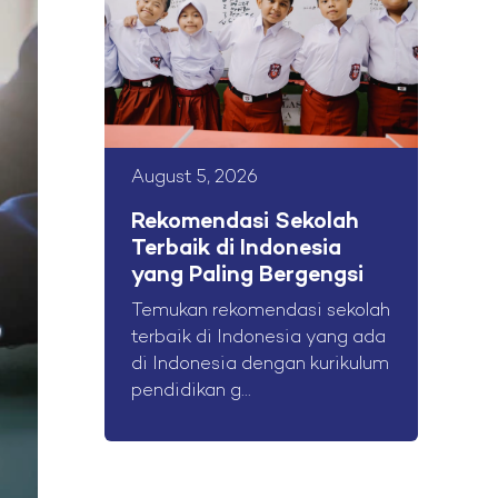
August 5, 2026
Rekomendasi Sekolah
Terbaik di Indonesia
yang Paling Bergengsi
Temukan rekomendasi sekolah
terbaik di Indonesia yang ada
di Indonesia dengan kurikulum
pendidikan g...