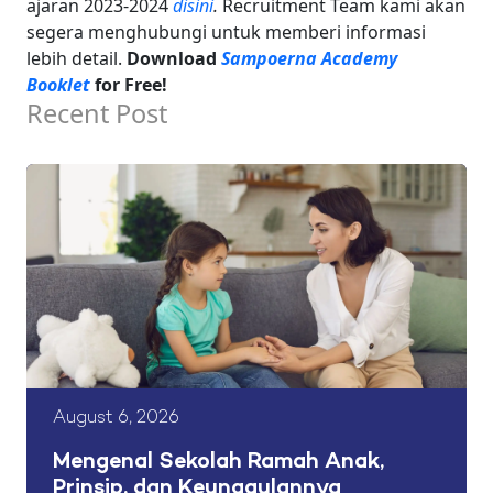
ajaran 2023-2024
disini
.
Recruitment Team kami akan
segera menghubungi untuk memberi informasi
lebih detail.
Download
Sampoerna Academy
Booklet
for Free!
Recent Post
August 6, 2026
Mengenal Sekolah Ramah Anak,
Prinsip, dan Keunggulannya