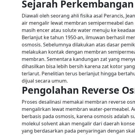
Sejarah Perkembangan
Diawali oleh seorang ahli fisika asal Perancis, J
air mengalir lewat membran semipermeabel dan di
masih encer atau solute water menuju ke keadaan
Berlanjut ke tahun 1950-an, ilmuwan berhasil m
osmosis. Sebelumnya dilakukan atas dasar pemikir
melakukan kontak dengan membran semipermeabe
membran.
Sementara kandungan zat yang menyeba
dihasilkan bisa lebih bersih karena zat kotor yan
terlarut. Penelitian terus berlanjut hingga ber
dijual secara umum.
Pengolahan Reverse O
Proses desalinasi memakai membran reverse osmos
mengalirkan lewat membran water-permeabel. Ada
berbasis pada osmosis, karena osmosis adalah su
molekul solvent akan mengalir dari daerah konsen
yang berdasarkan pada penyaringan dengan skala