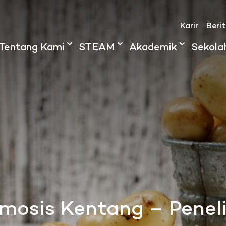
Karir
Beri
Tentang Kami
STEAM
Akademik
Sekola
smosis Kentang – Peneli