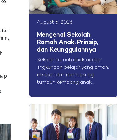
 ke
August 6, 2026
dari
Mengenal Sekolah
ain,
Ramah Anak, Prinsip,
dan Keunggulannya
oh
Sekolah ramah anak adalah
lingkungan belajar yang aman,
iap
inklusif, dan mendukung
tumbuh kembang anak....
el