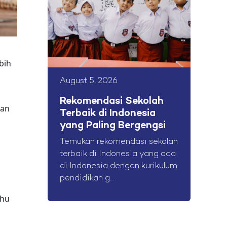
bih
August 5, 2026
Rekomendasi Sekolah
gan
Terbaik di Indonesia
yang Paling Bergengsi
Temukan rekomendasi sekolah
terbaik di Indonesia yang ada
di Indonesia dengan kurikulum
pendidikan g...
uhu