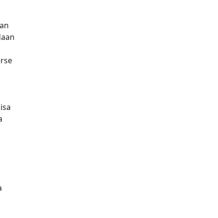
ian
daan
erse
isa
a
a