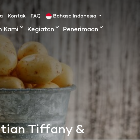
ta
Kontak
FAQ
Bahasa Indonesia
h Kami
Kegiatan
Penerimaan
tian Tiffany &