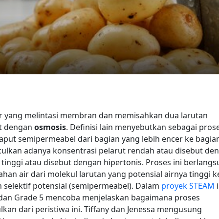
ir yang melintasi membran dan memisahkan dua larutan
ut dengan
osmosis
. Definisi lain menyebutkan sebagai pros
elaput semipermeabel dari bagian yang lebih encer ke bagia
culkan adanya konsentrasi pelarut rendah atau disebut de
 tinggi atau disebut dengan hipertonis. Proses ini berlang
ahan air dari molekul larutan yang potensial airnya tinggi k
selektif potensial (semipermeabel).
Dalam
proyek STEAM
i
edan Grade 5 mencoba menjelaskan bagaimana proses
kan dari peristiwa ini. Tiffany dan Jenessa mengusung