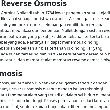
 Reverse Osmosis
ean Antoine Nollet di tahun 1784 lewat penemuan suatu kejad
ketahui sebagai peristiwa osmosis. Air mengalir dari kea
 air yang pekat dan keseimbangan equilibrium tercapai.
embuat modifikasi dari penemuan Nollet dengan sistem rev
an bahwa air yang pekat jika diberi tekanan tertentu bisa
l yang ada. Nantinya air dapat menembus dinding
bkan kepekaan air bisa tertahan di dinding, iar yang
g ada sudah tersaring dan partikel kecil seperti garam pun b
tahun-tahun, dan membuat alat membran reverse osmosis bis
smosis
is, air laut akan dipisahkan dari garam terlarut dengan
nya reverse osmosis disebut dengan istilah teknologi
atu fenomena alam yang terjadi di dalam sel hidup di man
trasi rendah ke tinggi.
Proses pemisahan air dari kotoran
 molekul, suatu tekanan tinggi akan diberikan melampaui