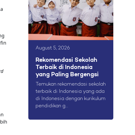
a
da
ng
fin
August 5, 2026
Rekomendasi Sekolah
Terbaik di Indonesia
rd
yang Paling Bergengsi
Temukan rekomendasi sekolah
terbaik di Indonesia yang ada
di Indonesia dengan kurikulum
pendidikan g...
an
ebih