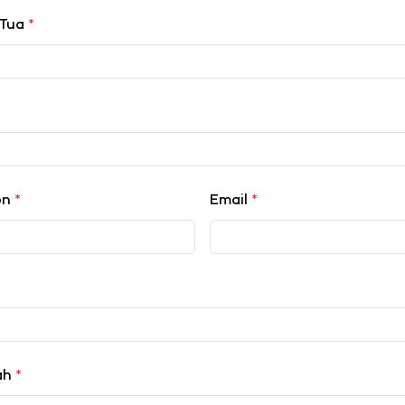
 Tua
*
on
*
Email
*
lah
*