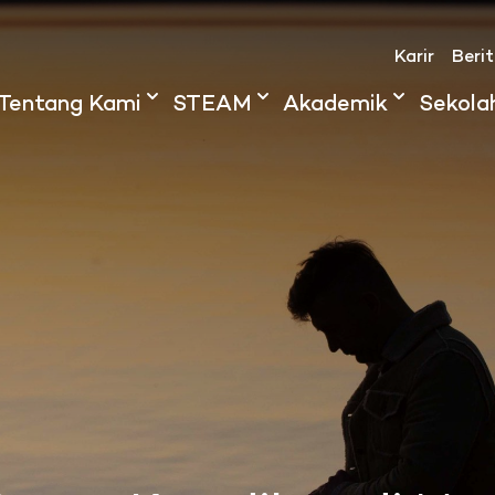
Karir
Beri
Tentang Kami
STEAM
Akademik
Sekola