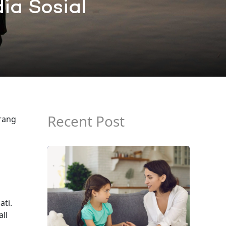
ia Sosial
Recent Post
rang
ati.
ll