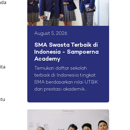
ada
August 5, 2026
SMA Swasta Terbaik di
Indonesia - Sampoerna
Academy
ita
Temukan daftar sekolah
terbaik di Indonesia tingkat
SMA berdasarkan nilai UTBK
dan prestasi akademik...
ntu