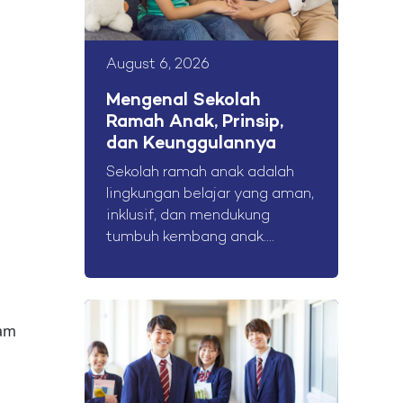
August 6, 2026
Mengenal Sekolah
n
Ramah Anak, Prinsip,
dan Keunggulannya
Sekolah ramah anak adalah
lingkungan belajar yang aman,
inklusif, dan mendukung
tumbuh kembang anak....
lam