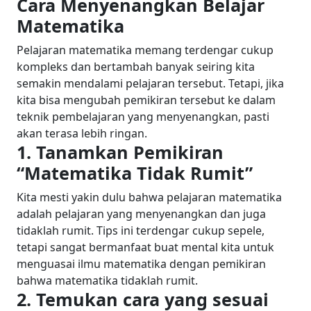
Cara Menyenangkan Belajar
Matematika
Pelajaran matematika memang terdengar cukup
kompleks dan bertambah banyak seiring kita
semakin mendalami pelajaran tersebut. Tetapi, jika
kita bisa mengubah pemikiran tersebut ke dalam
teknik pembelajaran yang menyenangkan, pasti
akan terasa lebih ringan.
1. Tanamkan Pemikiran
“Matematika Tidak Rumit”
Kita mesti yakin dulu bahwa pelajaran matematika
adalah pelajaran yang menyenangkan dan juga
tidaklah rumit. Tips ini terdengar cukup sepele,
tetapi sangat bermanfaat buat mental kita untuk
menguasai ilmu matematika dengan pemikiran
bahwa matematika tidaklah rumit.
2. Temukan cara yang sesuai