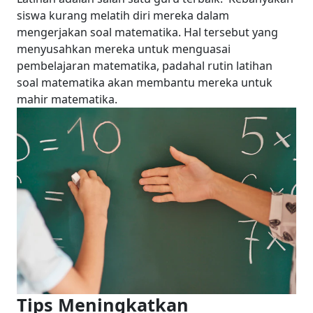
siswa kurang melatih diri mereka dalam
mengerjakan soal matematika. Hal tersebut yang
menyusahkan mereka untuk menguasai
pembelajaran matematika, padahal rutin latihan
soal matematika akan membantu mereka untuk
mahir matematika.
Tips Meningkatkan