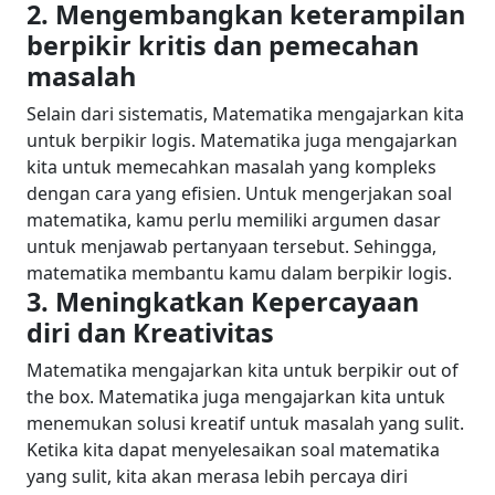
2. Mengembangkan keterampilan
berpikir kritis dan pemecahan
masalah
Selain dari sistematis, Matematika mengajarkan kita
untuk berpikir logis. Matematika juga mengajarkan
kita untuk memecahkan masalah yang kompleks
dengan cara yang efisien. Untuk mengerjakan soal
matematika, kamu perlu memiliki argumen dasar
untuk menjawab pertanyaan tersebut. Sehingga,
matematika membantu kamu dalam berpikir logis.
3. Meningkatkan Kepercayaan
diri dan Kreativitas
Matematika mengajarkan kita untuk berpikir out of
the box. Matematika juga mengajarkan kita untuk
menemukan solusi kreatif untuk masalah yang sulit.
Ketika kita dapat menyelesaikan soal matematika
yang sulit, kita akan merasa lebih percaya diri