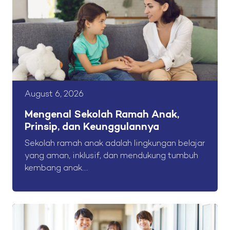
August 6, 2026
Mengenal Sekolah Ramah Anak,
Prinsip, dan Keunggulannya
Sekolah ramah anak adalah lingkungan belajar
yang aman, inklusif, dan mendukung tumbuh
kembang anak....