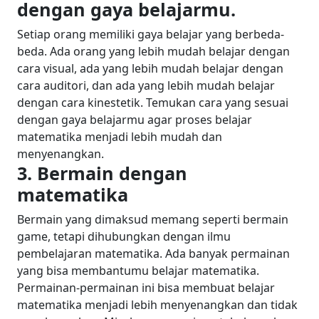
dengan gaya belajarmu.
Setiap orang memiliki gaya belajar yang berbeda-
beda. Ada orang yang lebih mudah belajar dengan
cara visual, ada yang lebih mudah belajar dengan
cara auditori, dan ada yang lebih mudah belajar
dengan cara kinestetik. Temukan cara yang sesuai
dengan gaya belajarmu agar proses belajar
matematika menjadi lebih mudah dan
menyenangkan.
3. Bermain dengan
matematika
Bermain yang dimaksud memang seperti bermain
game, tetapi dihubungkan dengan ilmu
pembelajaran matematika. Ada banyak permainan
yang bisa membantumu belajar matematika.
Permainan-permainan ini bisa membuat belajar
matematika menjadi lebih menyenangkan dan tidak