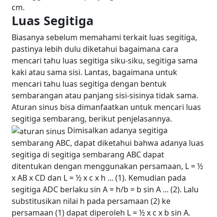
cm.
Luas Segitiga
Biasanya sebelum memahami terkait luas segitiga,
pastinya lebih dulu diketahui bagaimana cara
mencari tahu luas segitiga siku-siku, segitiga sama
kaki atau sama sisi. Lantas, bagaimana untuk
mencari tahu luas segitiga dengan bentuk
sembarangan atau panjang sisi-sisinya tidak sama.
Aturan sinus bisa dimanfaatkan untuk mencari luas
segitiga sembarang, berikut penjelasannya.
Dimisalkan adanya segitiga
sembarang ABC, dapat diketahui bahwa adanya luas
segitiga di segitiga sembarang ABC dapat
ditentukan dengan menggunakan persamaan, L = ½
x AB x CD dan L = ½ x c x h ... (1). Kemudian pada
segitiga ADC berlaku sin A = h/b = b sin A ... (2). Lalu
substitusikan nilai h pada persamaan (2) ke
persamaan (1) dapat diperoleh L = ½ x c x b sin A.