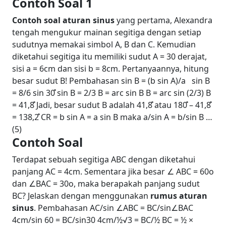
Contoh Soal 1
Contoh soal aturan sinus
yang pertama, Alexandra
tengah mengukur mainan segitiga dengan setiap
sudutnya memakai simbol A, B dan C. Kemudian
diketahui segitiga itu memiliki sudut A = 30 derajat,
sisi a = 6cm dan sisi b = 8cm. Pertanyaannya, hitung
besar sudut B!
Pembahasan
sin B = (b sin A)/a
sin B
= 8/6 sin 30̊
sin B = 2/3
B = arc sin B
B = arc sin (2/3)
B
= 41,8̊
Jadi, besar sudut B adalah 41,8̊ atau 180̊ – 41,8̊
= 138,2̊
CR = b sin A = a sin B maka a/sin A = b/sin B …
(5)
Contoh Soal
Terdapat sebuah segitiga ABC dengan diketahui
panjang AC = 4cm. Sementara jika besar
∠
ABC = 60
o
dan
∠
BAC = 30
o
, maka berapakah panjang sudut
BC? Jelaskan dengan menggunakan
rumus aturan
sinus
.
Pembahasan
AC/sin
∠
ABC = BC/sin
∠
BAC
4cm/sin 60 = BC/sin30
4cm/½√3 = BC/½
BC = ½ ×