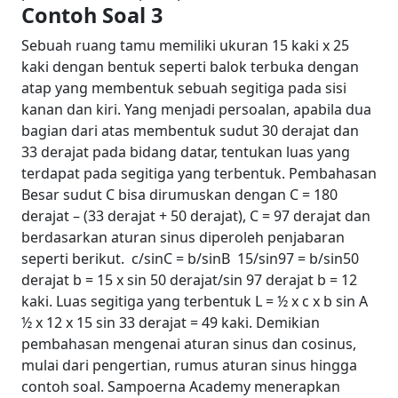
Contoh Soal 3
Sebuah ruang tamu memiliki ukuran 15 kaki x 25
kaki dengan bentuk seperti balok terbuka dengan
atap yang membentuk sebuah segitiga pada sisi
kanan dan kiri. Yang menjadi persoalan, apabila dua
bagian dari atas membentuk sudut 30 derajat dan
33 derajat pada bidang datar, tentukan luas yang
terdapat pada segitiga yang terbentuk.
Pembahasan
Besar sudut C bisa dirumuskan dengan C = 180
derajat – (33 derajat + 50 derajat), C = 97 derajat dan
berdasarkan aturan sinus diperoleh penjabaran
seperti berikut.
c/sinC = b/sinB
15/sin97 = b/sin50
derajat
b = 15 x sin 50 derajat/sin 97 derajat
b = 12
kaki.
Luas segitiga yang terbentuk
L = ½ x c x b sin A
½ x 12 x 15 sin 33 derajat = 49 kaki.
Demikian
pembahasan mengenai aturan sinus dan cosinus,
mulai dari pengertian, rumus aturan sinus hingga
contoh soal. Sampoerna Academy menerapkan