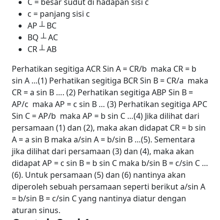
C = besar sudut di hadapan sisi c
c = panjang sisi c
AP ┴ BC
BQ ┴ AC
CR ┴ AB
Perhatikan segitiga ACR
Sin A = CR/b maka CR = b
sin A …(1)
Perhatikan segitiga BCR
Sin B = CR/a maka
CR = a sin B …. (2)
Perhatikan segitiga ABP
Sin B =
AP/c maka AP = c sin B … (3)
Perhatikan segitiga APC
Sin C = AP/b maka AP = b sin C …(4)
Jika dilihat dari
persamaan (1) dan (2), maka akan didapat CR = b sin
A = a sin B maka a/sin A = b/sin B …(5). Sementara
jika dilihat dari persamaan (3) dan (4), maka akan
didapat AP = c sin B = b sin C maka b/sin B = c/sin C …
(6). Untuk persamaan (5) dan (6) nantinya akan
diperoleh sebuah persamaan seperti berikut a/sin A
= b/sin B = c/sin C yang nantinya diatur dengan
aturan sinus.