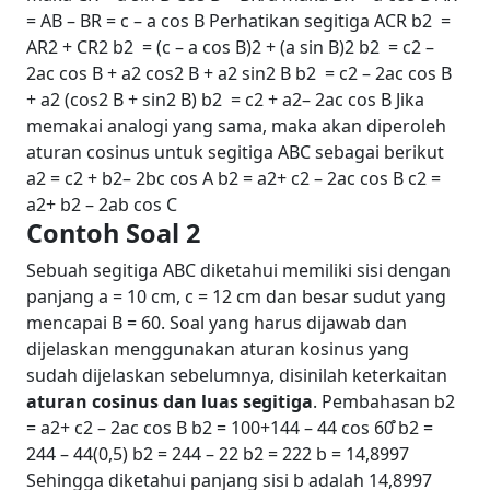
= AB – BR = c – a cos B
Perhatikan segitiga ACR
b2 =
AR2 + CR2
b2 = (c – a cos B)2 + (a sin B)2
b2 = c2 –
2ac cos B + a2 cos2 B + a2 sin2 B
b2 = c2 – 2ac cos B
+ a2 (cos2 B + sin2 B)
b2 = c2 + a2– 2ac cos B
Jika
memakai analogi yang sama, maka akan diperoleh
aturan cosinus untuk segitiga ABC sebagai berikut
a2 = c2 + b2– 2bc cos A
b2 = a2+ c2 – 2ac cos B
c2 =
a2+ b2 – 2ab cos C
Contoh Soal 2
Sebuah segitiga ABC diketahui memiliki sisi dengan
panjang a = 10 cm, c = 12 cm dan besar sudut yang
mencapai B = 60. Soal yang harus dijawab dan
dijelaskan menggunakan aturan kosinus yang
sudah dijelaskan sebelumnya, disinilah keterkaitan
aturan cosinus dan luas segitiga
.
Pembahasan
b2
= a2+ c2 – 2ac cos B
b2 = 100+144 – 44 cos 60̊
b2 =
244 – 44(0,5)
b2 = 244 – 22
b2 = 222
b = 14,8997
Sehingga diketahui panjang sisi b adalah 14,8997