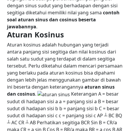
dengan sinus sudut yang berhadapan dengan sisi
segitiga diketahui memiliki nilai yang sama
contoh
soal aturan sinus dan cosinus
beserta
jawabannya
.
Aturan Kosinus
Aturan kosinus adalah hubungan yang terjadi
antara panjang sisi segitiga dan nilai kosinus dari
salah satu sudut yang terdapat di dalam segitiga
tersebut. Perlu diketahui dalam mencari persamaan
yang berlaku pada aturan kosinus bisa dipahami
dengan lebih jelas menggunakan gambar di bawah
ini beserta dengan keterangannya
aturan sinus
dan cosinus
.
Keterangan
A = besar
sudut di hadapan sisi a
a = panjang sisi a
B = besar
sudut di hadapan sisi b
b = panjang sisi b
C = besar
sudut di hadapan sisi c
c = panjang sisi c
AP ┴ BC
BQ
┴ AC
CR ┴ AB
Perhatikan segitiga BCR
Sin B = CR/a
maka CR = a sin B
Cos B = BR/a maka BR = a cos B
AR