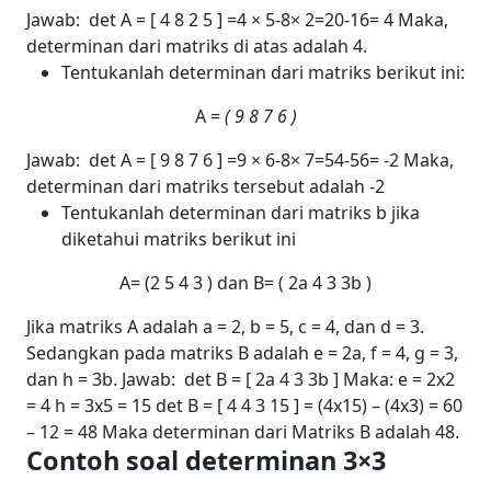
Jawab:
det A = [
4
8
2
5 ]
=
4 × 5
-
8× 2
=20-16= 4
Maka,
determinan dari matriks di atas adalah 4.
Tentukanlah determinan dari matriks berikut ini:
A =
(
9
8
7
6 )
Jawab:
det A = [
9
8
7
6 ]
=
9 × 6
-
8× 7
=54-56= -2
Maka,
determinan dari matriks tersebut adalah -2
Tentukanlah determinan dari matriks b jika
diketahui matriks berikut ini
A= (
2
5
4
3 )
dan B= (
2a
4
3
3b )
Jika matriks A adalah a = 2, b = 5, c = 4, dan d = 3.
Sedangkan pada matriks B adalah e = 2a, f = 4, g = 3,
dan h = 3b.
Jawab:
det B = [
2a
4
3
3b ]
Maka:
e = 2x2
= 4
h = 3x5 = 15
det B = [
4
4
3
15
]
= (4x15) – (4x3) = 60
– 12 = 48
Maka determinan dari Matriks B adalah 48.
Contoh soal determinan 3×3