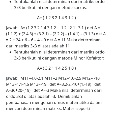
Tentukanlah nilai determinan dari matriks ordo
3x3 berikut ini dengan metode sarrus:
A= (
1
2
3
2
1
4
3
1
2 )
Jawab:
A= (
1
2
3
2
1
4
3
1
2
1
2
2
1
3
1 )
det A =
(1.1.2) + (2.4.3) + (3.2.1) – (2.2.2) – (1.4.1) – (3.1.3)
det A
= 2 + 24 + 6 – 6 – 4 – 9
det A = 11
Maka determinan
dari matriks 3x3 di atas adalah 11
Tentukanlah nilai determinan dari matriks ordo
3x3 berikut ini dengan metode Minor Kofaktor:
A= (
3
2
1
1
4
2
5
1
0 )
Jawab:
M
11
=
4.0
-
2.1
M
11
=2
M
12
=
1.0
-
2.5
M
12
= -10
M
13
=
1.1
-
4.5
M
13
=-19
det
A=
3.2
-
2.-10
+(1.-19)
det
A=
36
+
20
-(19)
det
A=-3
Maka nilai determinan dari
ordo 3x3 di atas adalah -3.
Demikianlah
pembahasan mengenai rumus matematika dalam
mencari determinan matriks.
Materi seperti