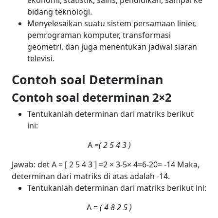
bidang teknologi.
Menyelesaikan suatu sistem persamaan linier,
pemrograman komputer, transformasi
geometri, dan juga menentukan jadwal siaran
televisi.
Contoh soal Determinan
Contoh soal determinan 2×2
Tentukanlah determinan dari matriks berikut
ini:
A =
(
2
5
4
3 )
Jawab:
det A = [
2
5
4
3 ]
=
2 × 3
-
5× 4
=6-20= -14
Maka,
determinan dari matriks di atas adalah -14.
Tentukanlah determinan dari matriks berikut ini:
A =
(
4
8
2
5 )