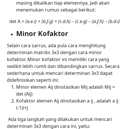
masing dikalikan tiap elemennya. Jadi akan
menemukan rumus sebagai berikut:
det A =
(a.e.i) + (b.f.g) + (c.d.h) – (c.e.g) – (a.f.h) – (b.d.i)
Minor Kofaktor
Selain cara sarrus, ada pula cara menghitung
determinan matriks 3x3 dengan cara minor
kofaktor. Minor kofaktor ini memiliki cara yang
sedikit lebih rumit dan dibandingkan sarrus. Secara
sederhana untuk mencari determinan 3x3 dapat
didefinisikan seperti ini:
Minor elemen A
ij
dinotasikan M
ij
adalah M
ij
=
det (A
ij
)
Kofaktor elemen A
ij
dinotasikan a
ij
, adalah a
ij
(-1)
i+j
Ada tiga langkah yang dilakukan untuk mencari
determinan 3x3 dengan cara ini, yaitu: