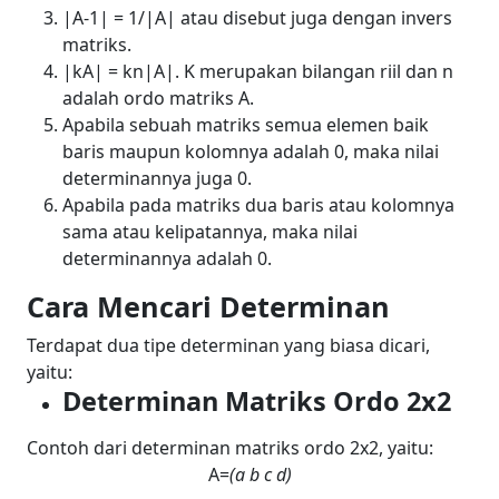
|A
-1
| = 1/|A| atau disebut juga dengan invers
matriks.
|kA| = k
n
|A|. K merupakan bilangan riil dan n
adalah ordo matriks A.
Apabila sebuah matriks semua elemen baik
baris maupun kolomnya adalah 0, maka nilai
determinannya juga 0.
Apabila pada matriks dua baris atau kolomnya
sama atau kelipatannya, maka nilai
determinannya adalah 0.
Cara Mencari Determinan
Terdapat dua tipe determinan yang biasa dicari,
yaitu:
Determinan Matriks Ordo 2x2
Contoh dari determinan matriks ordo 2x2, yaitu:
A=
(
a
b
c
d)