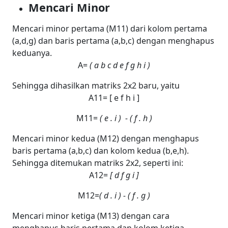
Mencari Minor
Mencari minor pertama (M
11
) dari kolom pertama
(a,d,g) dan baris pertama (a,b,c) dengan menghapus
keduanya.
A=
(
a
b
c
d
e
f
g
h
i )
Sehingga dihasilkan matriks 2x2 baru, yaitu
A
11
= [
e
f
h
i ]
M
11
=
(
e . i )
- ( f . h )
Mencari minor kedua (M
12
) dengan menghapus
baris pertama (a,b,c) dan kolom kedua (b,e,h).
Sehingga ditemukan matriks 2x2, seperti ini:
A
12
=
[
d
f
g
i ]
M
12
=
(
d . i )
- ( f . g )
Mencari minor ketiga (M
13
) dengan cara
menghapus baris pertama dan kolom ketiga,