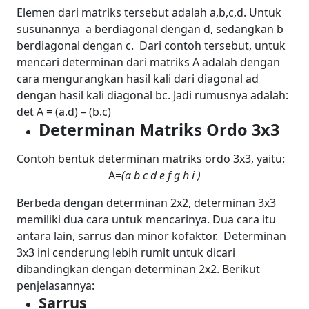
Elemen dari matriks tersebut adalah a,b,c,d. Untuk
susunannya a berdiagonal dengan d, sedangkan b
berdiagonal dengan c.
Dari contoh tersebut, untuk
mencari determinan dari matriks A adalah dengan
cara mengurangkan hasil kali dari diagonal ad
dengan hasil kali diagonal bc. Jadi rumusnya adalah:
det A = (a.d) – (b.c)
Determinan Matriks Ordo 3x3
Contoh bentuk determinan matriks ordo 3x3, yaitu:
A=
(
a
b
c
d
e
f
g
h
i )
Berbeda dengan determinan 2x2, determinan 3x3
memiliki dua cara untuk mencarinya. Dua cara itu
antara lain, sarrus dan minor kofaktor.
Determinan
3x3 ini cenderung lebih rumit untuk dicari
dibandingkan dengan determinan 2x2. Berikut
penjelasannya:
Sarrus