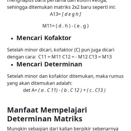
sehingga ditemukan matriks 2x2 baru seperti ini:
A
13
=
[
d
e
g
h ]
M
11
= (
d . h )
- ( e . g )
Mencari Kofaktor
Setelah minor dicari, kofaktor (C) pun juga dicari
dengan cara:
C
11
= M
11
C
12
= - M
12
C
13
= M
13
Mencari Determinan
Setelah minor dan kofaktor ditemukan, maka rumus
yang akan ditemukan adalah:
det
A=
(
a .
C
11)
- (
b .
C
12 )
+ ( c .
C
13
)
Manfaat Mempelajari
Determinan Matriks
Mungkin sebagian dari kalian berpikir sebenarnya