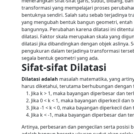
menerangkan sifat-sifat garis, sudut, bidang, dan
transformasi yang mempelajari proses perubahan 
bentuknya sendiri. Salah satu sebab terjadinya tra
yang mengubah bentuk bangun geometri, entah 
bangunnya. Perubahan karena dilatasi ini ditentu
dilatasi.
Faktor skala merupakan skala yang digun
dilatasi jika dibandingkan dengan objek aslinya.
S
pengukuran dalam terjadinya transformasi tersebut
segala bentuk geometri yang ada.
Sifat-sifat Dilatasi
Dilatasi adalah
masalah matematika, yang artinya 
harus diketahui, terutama berhubungan dengan fa
Jika k > 1, maka bayangan diperbesar dan terl
Jika 0 < k < 1, maka bayangan diperkecil dan t
Jika -1 < k < 0, maka bayangan diperkecil dan 
Jika k < -1, maka bayangan diperbesar dan ter
Artinya, perbesaran dan pengecilan serta posisi ba