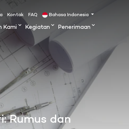
ta
Kontak
FAQ
Bahasa Indonesia
h Kami
Kegiatan
Penerimaan
ri: Rumus dan