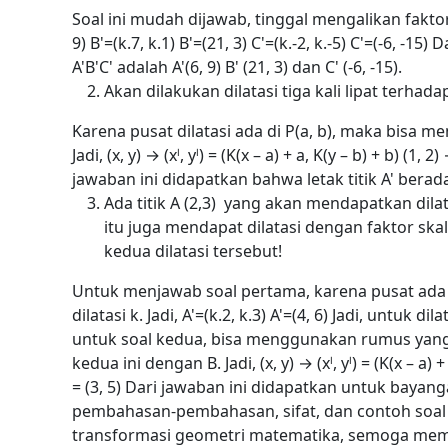
Soal ini mudah dijawab, tinggal mengalikan faktor 
9)
B'=(k.7, k.1)
B'=(21, 3)
C'=(k.-2, k.-5)
C'=(-6, -15)
Da
A'B'C' adalah A'(6, 9) B' (21, 3) dan C' (-6, -15).
Akan dilakukan dilatasi tiga kali lipat terhadap 
Karena pusat dilatasi ada di P(a, b), maka bisa
Jadi,
(x, y) → (xˡ, yˡ) = (K(x – a) + a, K(y – b) + b)
(1, 2) 
jawaban ini didapatkan bahwa letak titik A' berada 
Ada titik A (2,3) yang akan mendapatkan dilatas
itu juga mendapat dilatasi dengan faktor skala
kedua dilatasi tersebut!
Untuk menjawab soal pertama, karena pusat ada di
dilatasi k.
Jadi,
A'=(k.2, k.3)
A'=(4, 6)
Jadi, untuk dila
untuk soal kedua, bisa menggunakan rumus yang k
kedua ini dengan B.
Jadi,
(x, y) → (xˡ, yˡ) = (K(x – a) 
= (3, 5)
Dari jawaban ini didapatkan untuk bayangan
pembahasan-pembahasan, sifat, dan contoh soal
transformasi geometri matematika, semoga me