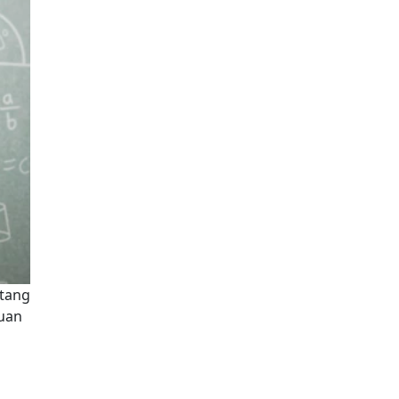
ntang
ruan