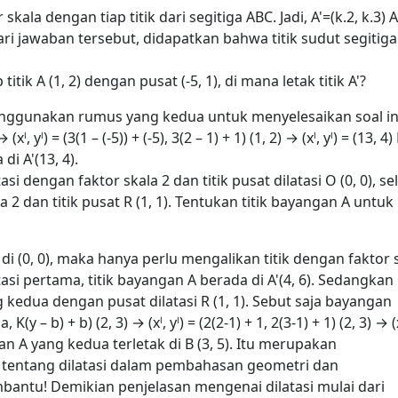
skala dengan tiap titik dari segitiga ABC.
Jadi,
A'=(k.2, k.3)
A
ri jawaban tersebut, didapatkan bahwa titik sudut segitiga
titik A (1, 2) dengan pusat (-5, 1), di mana letak titik A'?
 menggunakan rumus yang kedua untuk menyelesaikan soal in
→ (xˡ, yˡ) = (3(1 – (-5)) + (-5), 3(2 – 1) + 1)
(1, 2) → (xˡ, yˡ) = (13, 4)
di A'(13, 4).
i dengan faktor skala 2 dan titik pusat dilatasi O (0, 0), se
 2 dan titik pusat R (1, 1). Tentukan titik bayangan A untuk
 (0, 0), maka hanya perlu mengalikan titik dengan faktor 
tasi pertama, titik bayangan A berada di A'(4, 6).
Sedangkan
edua dengan pusat dilatasi R (1, 1). Sebut saja bayangan
+ a, K(y – b) + b)
(2, 3) → (xˡ, yˡ) = (2(2-1) + 1, 2(3-1) + 1)
(2, 3) → (x
 A yang kedua terletak di B (3, 5).
Itu merupakan
 tentang dilatasi dalam pembahasan geometri dan
mbantu!
Demikian penjelasan mengenai dilatasi mulai dari