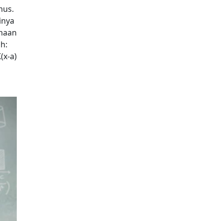
mus.
inya
amaan
h:
(x-a)