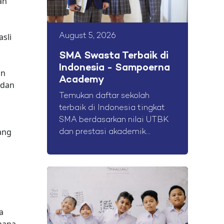
ah
sli
August 5, 2026
SMA Swasta Terbaik di
Indonesia - Sampoerna
an
Academy
 dan
Temukan daftar sekolah
terbaik di Indonesia tingkat
SMA berdasarkan nilai UTBK
yang
dan prestasi akademik...
ya