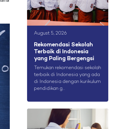
mana
August 5, 2026
Rekomendasi Sekolah
Terbaik di Indonesia
yang Paling Bergengsi
Temukan rekomendasi sekolah
terbaik di Indonesia yang ada
di Indonesia dengan kurikulum
pendidikan g...