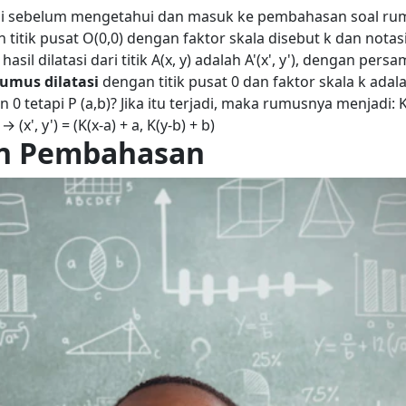
hui sebelum mengetahui dan masuk ke pembahasan soal ru
 titik pusat O(0,0) dengan faktor skala disebut k dan notas
l dilatasi dari titik A(x, y) adalah A'(x', y'), dengan pers
rumus dilatasi
dengan titik pusat 0 dan faktor skala k adala
 0 tetapi P (a,b)?
Jika itu terjadi, maka rumusnya menjadi:
K
) → (x', y') = (K(x-a) + a, K(y-b) + b)
dan Pembahasan