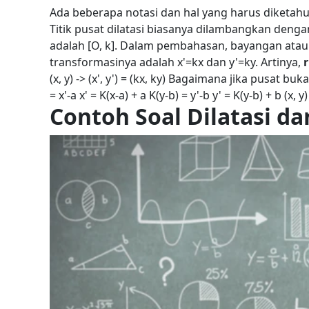
Ada beberapa notasi dan hal yang harus diketa
Titik pusat dilatasi biasanya dilambangkan dengan
adalah [O, k].
Dalam pembahasan, bayangan atau hasi
transformasinya adalah x'=kx dan y'=ky. Artinya,
(x, y) -> (x', y') = (kx, ky)
Bagaimana jika pusat bukan
= x'-a
x' = K(x-a) + a
K(y-b) = y'-b
y' = K(y-b) + b
(x, y
Contoh Soal Dilatasi 