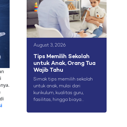
August 3, 2026
Tips Memilih Sekolah
untuk Anak, Orang Tua
Wajib Tahu
an
i
Simak tips memilih sekolah
nnya.
untuk anak, mulai dari
a
kurikulum, kualitas guru,
di
fasilitas, hingga biaya...
i