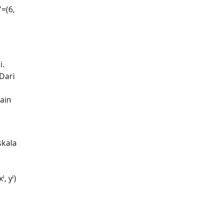
'=(6,
i.
Dari
lain
skala
ˡ, yˡ)