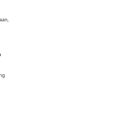
aan,
a
ang