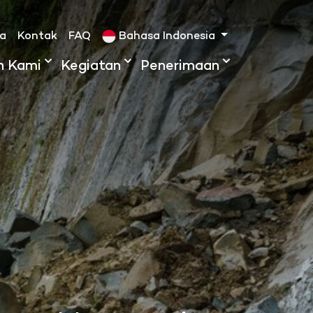
ta
Kontak
FAQ
Bahasa Indonesia
h Kami
Kegiatan
Penerimaan