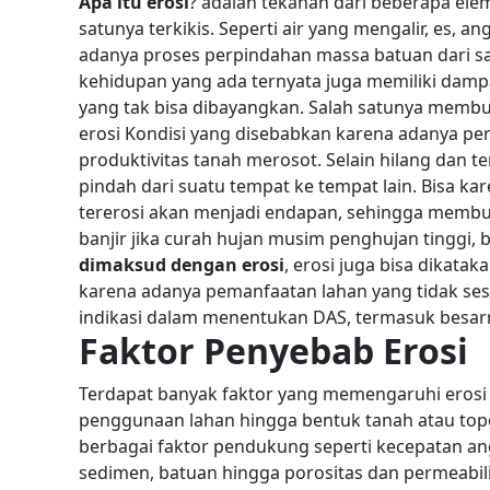
Apa itu erosi
? adalah tekanan dari beberapa e
satunya terkikis. Seperti air yang mengalir, es, 
adanya proses perpindahan massa batuan dari sa
kehidupan yang ada ternyata juga memiliki damp
yang tak bisa dibayangkan. Salah satunya membu
erosi Kondisi yang disebabkan karena adanya pe
produktivitas tanah merosot.
Selain hilang dan t
pindah dari suatu tempat ke tempat lain. Bisa ka
tererosi akan menjadi endapan, sehingga membuat
banjir jika curah hujan musim penghujan tinggi, 
dimaksud dengan erosi
, erosi juga bisa dikata
karena adanya pemanfaatan lahan yang tidak ses
indikasi dalam menentukan DAS, termasuk besarn
Faktor Penyebab Erosi
Terdapat banyak faktor yang memengaruhi erosi ter
penggunaan lahan hingga bentuk tanah atau topo
berbagai faktor pendukung seperti kecepatan ang
sedimen, batuan hingga porositas dan permeabili