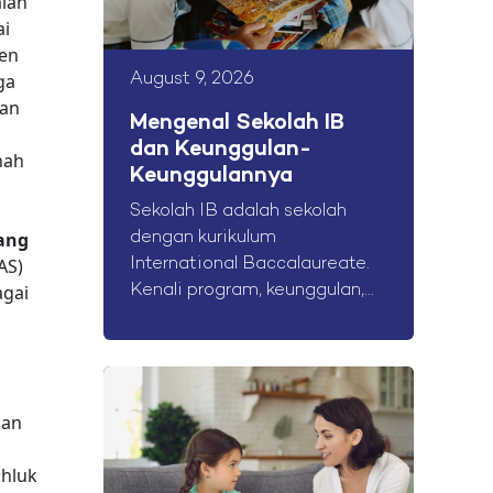
lah
ai
en
ga
August 9, 2026
gan
Mengenal Sekolah IB
dan Keunggulan-
nah
Keunggulannya
Sekolah IB adalah sekolah
ang
dengan kurikulum
AS)
International Baccalaureate.
agai
Kenali program, keunggulan,...
dan
khluk