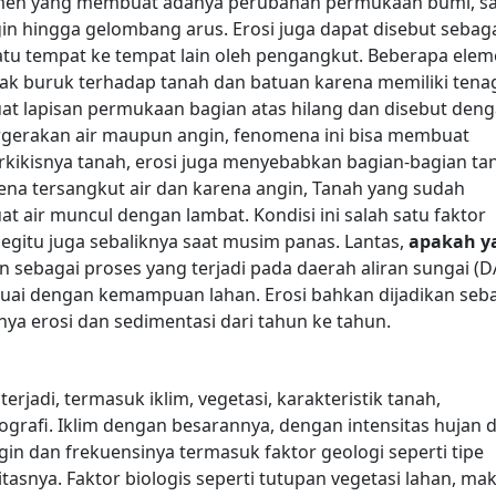
lemen yang membuat adanya perubahan permukaan bumi, sa
angin hingga gelombang arus. Erosi juga dapat disebut sebag
tu tempat ke tempat lain oleh pengangkut.
Beberapa elem
ak buruk terhadap tanah dan batuan karena memiliki tena
at lapisan permukaan bagian atas hilang dan disebut den
rgerakan air maupun angin, fenomena ini bisa membuat
erkikisnya tanah, erosi juga menyebabkan bagian-bagian ta
rena tersangkut air dan karena angin, Tanah yang sudah
 air muncul dengan lambat. Kondisi ini salah satu faktor
begitu juga sebaliknya saat musim panas.
Lantas,
apakah y
kan sebagai proses yang terjadi pada daerah aliran sungai (D
uai dengan kemampuan lahan. Erosi bahkan dijadikan seb
ya erosi dan sedimentasi dari tahun ke tahun.
jadi, termasuk iklim, vegetasi, karakteristik tanah,
grafi. Iklim dengan besarannya, dengan intensitas hujan 
in dan frekuensinya termasuk faktor geologi seperti tipe
tasnya.
Faktor biologis seperti tutupan vegetasi lahan, ma