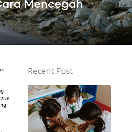
 Cara Mencegah
Recent Post
am
ng
bisa
ang