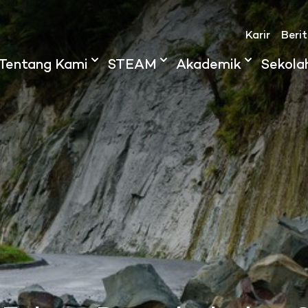
Karir
Beri
Tentang Kami
STEAM
Akademik
Sekola