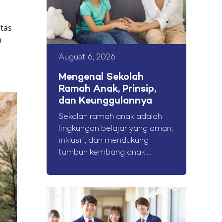
itas
m
August 6, 2026
Mengenal Sekolah
Ramah Anak, Prinsip,
dan Keunggulannya
Sekolah ramah anak adalah
lingkungan belajar yang aman,
inklusif, dan mendukung
tumbuh kembang anak....