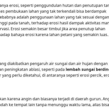
anya erosi, seperti penggundulan hutan dan penutupan ta
s pembukaan lahan yang tak terkendali bisa berdampak
yebabnya adalah penggunaan lahan yang tak sesuai denga
nggi pada tanah, terhadap erosi hasil dampak aktivitas ma
vasi. Erosi semakin besar timbul jika area penutup lahan
hadap bahaya erosi karena lahan petani yang semakin luas.
 yang diakibatkan pengaruh air sungai dan air hujan dengan
an peningkatan ablasi, seperti pada
lembah sungai berdin
r yang perlu diketahui, di antaranya seperti erosi percik, er
tkan karena angin dan biasanya terjadi di daerah gurun. An
dah ke tempat lain tanpa menunggu waktu lama, alias bis