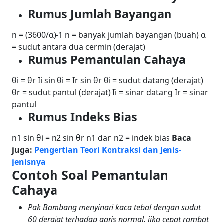
Rumus Jumlah Bayangan
n = (3600/α)-1
n = banyak jumlah bayangan (buah)
α
= sudut antara dua cermin (derajat)
Rumus Pemantulan Cahaya
θi = θr
Ii sin θi = Ir sin θr
θi = sudut datang (derajat)
θr = sudut pantul (derajat)
Ii = sinar datang
Ir = sinar
pantul
Rumus Indeks Bias
n1 sin θi = n2 sin θr
n1 dan n2 = indek bias
Baca
juga:
Pengertian Teori Kontraksi dan Jenis-
jenisnya
Contoh Soal Pemantulan
Cahaya
Pak Bambang menyinari kaca tebal dengan sudut
60 derajat terhadap garis normal, jika cepat rambat