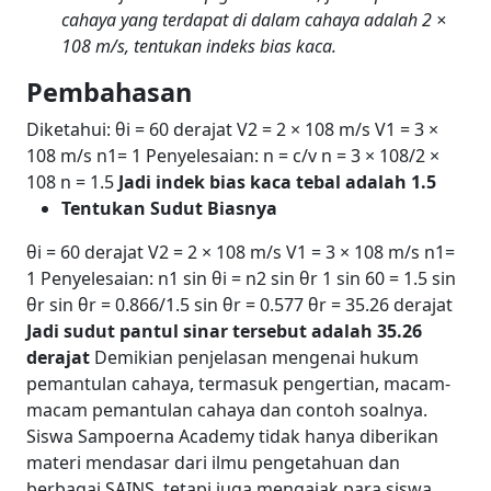
cahaya yang terdapat di dalam cahaya adalah 2 ×
108 m/s, tentukan indeks bias kaca.
Pembahasan
Diketahui:
θi = 60 derajat
V2 = 2 × 10
8
m/s
V1 = 3 ×
10
8
m/s
n1= 1
Penyelesaian:
n = c/v
n = 3 × 10
8
/2 ×
10
8
n = 1.5
Jadi indek bias kaca tebal adalah 1.5
Tentukan Sudut Biasnya
θi = 60 derajat
V2 = 2 × 10
8
m/s
V1 = 3 × 10
8
m/s
n1=
1
Penyelesaian:
n1 sin θi = n
2
sin θr
1 sin 60 = 1.5 sin
θr
sin θr = 0.866/1.5
sin θr = 0.577
θr = 35.26 derajat
Jadi sudut pantul sinar tersebut adalah 35.26
derajat
Demikian penjelasan mengenai hukum
pemantulan cahaya, termasuk pengertian, macam-
macam pemantulan cahaya dan contoh soalnya.
Siswa Sampoerna Academy tidak hanya diberikan
materi mendasar dari ilmu pengetahuan dan
berbagai SAINS, tetapi juga mengajak para siswa