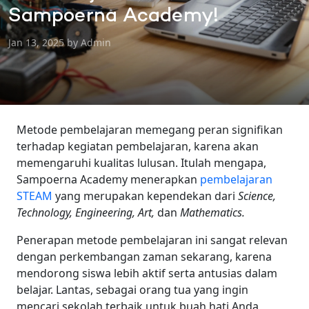
Sampoerna Academy!
Jan 13, 2025 by Admin
Metode pembelajaran memegang peran signifikan
terhadap kegiatan pembelajaran, karena akan
memengaruhi kualitas lulusan. Itulah mengapa,
Sampoerna Academy menerapkan
pembelajaran
STEAM
yang merupakan kependekan dari
Science,
Technology, Engineering, Art,
dan
Mathematics.
Penerapan metode pembelajaran ini sangat relevan
dengan perkembangan zaman sekarang, karena
mendorong siswa lebih aktif serta antusias dalam
belajar. Lantas, sebagai orang tua yang ingin
mencari sekolah terbaik untuk buah hati Anda,