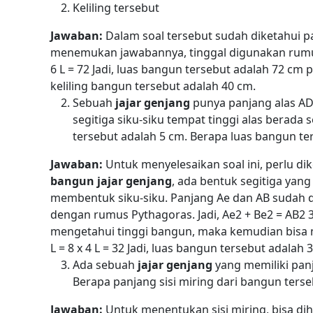
Keliling
tersebut
Jawaban:
Dalam soal tersebut sudah diketahui p
menemukan jawabannya, tinggal digunakan
rumu
6
L = 72
Jadi, luas
bangun
tersebut adalah 72 cm p
keliling bangun tersebut adalah 40 cm.
Sebuah
jajar genjang
punya panjang alas AD 
segitiga siku-siku tempat tinggi alas berada 
tersebut adalah 5 cm. Berapa luas bangun te
Jawaban:
Untuk menyelesaikan soal ini, perlu dik
bangun jajar genjang
, ada bentuk segitiga yang
membentuk siku-siku. Panjang Ae dan AB sudah dik
dengan rumus Pythagoras.
Jadi,
Ae
2
+ Be
2
= AB
2
3
mengetahui tinggi bangun, maka kemudian bisa
L = 8 x 4
L = 32
Jadi, luas
bangun
tersebut adalah 3
Ada sebuah
jajar genjang
yang memiliki panj
Berapa panjang sisi miring dari
bangun
terse
Jawaban:
Untuk menentukan sisi miring, bisa d