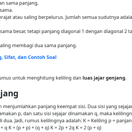
dan sama panjang.
 sama.
rajat atau saling berpelurus. Jumlah semua sudutnya adal
sama besar, tetapi panjang diagonal 1 dengan diagonal 2 t
saling membagi dua sama panjang.
, Sifat, dan Contoh Soal
umus untuk menghitung keliling dan
luas jajar genjang
.
njang
an menjumlahkan panjang keempat sisi.
Dua sisi yang sejaja
namakan p, dan satu sisi sejajar dinamakan q, maka keliling
i dua.
Jadi,
rumus kelilingnya
adalah:
K = Keliling
p = panja
 + q
K = (p + p) + (q + q)
K = 2p + 2q
K = 2 (p + q)