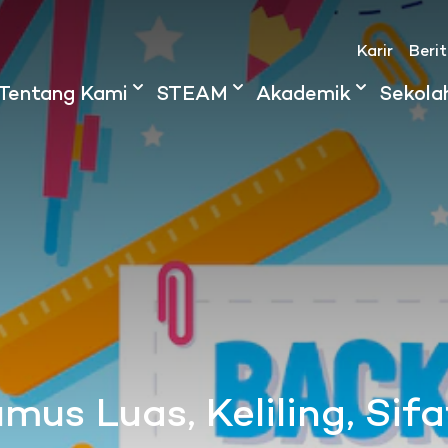
Karir
Beri
Tentang Kami
STEAM
Akademik
Sekola
mus Luas, Keliling, Sif