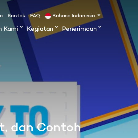
ta
Kontak
FAQ
Bahasa Indonesia
h Kami
Kegiatan
Penerimaan
at, dan Contoh