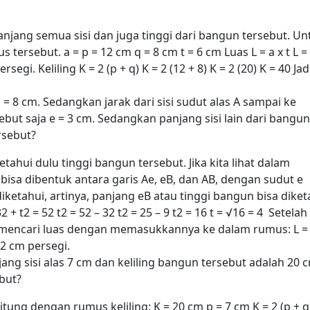
anjang semua sisi dan juga tinggi dari bangun tersebut. Un
s tersebut
.
a = p = 12 cm
q = 8 cm
t = 6 cm
Luas
L = a x t
L =
ersegi.
Keliling
K = 2 (p + q)
K = 2 (12 + 8)
K = 2 (20)
K = 40
Jad
= 8 cm. Sedangkan jarak dari sisi sudut alas A sampai ke
sebut saja e = 3 cm. Sedangkan panjang sisi lain dari bangun
rsebut?
etahui dulu tinggi
bangun
tersebut.
Jika kita lihat dalam
 bisa dibentuk antara garis Ae, eB, dan AB, dengan sudut e
etahui, artinya, panjang eB atau tinggi bangun bisa diket
2 + t
2
= 52
t
2
= 52 – 32
t
2
= 25 – 9
t
2
= 16
t = √16 = 4
Setelah
 mencari luas dengan memasukkannya ke dalam
rumus
:
L =
2 cm persegi.
ang sisi alas 7 cm dan keliling bangun tersebut adalah 20 
but?
ihitung dengan
rumus keliling
:
K = 20 cm
p = 7 cm
K = 2 (p + q