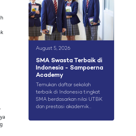
ah
ak
August 5, 2026
SMA Swasta Terbaik di
Indonesia - Sampoerna
Academy
Temukan daftar sekolah
terbaik di Indonesia tingkat
SMA berdasarkan nilai UTBK
dan prestasi akademik...
r
nya
ng