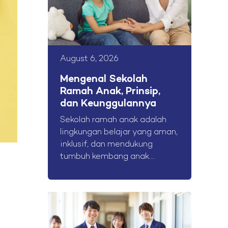
August 6, 2026
Mengenal Sekolah
Ramah Anak, Prinsip,
dan Keunggulannya
Sekolah ramah anak adalah
lingkungan belajar yang aman,
inklusif, dan mendukung
tumbuh kembang anak....