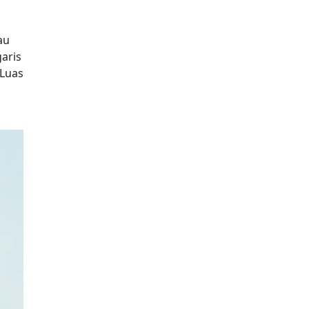
au
aris
 Luas