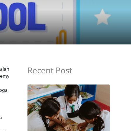
Recent Post
alah
ademy
moga
a