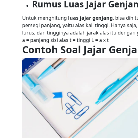
Rumus Luas Jajar Genja
Untuk menghitung
luas jajar genjang
, bisa dih
persegi panjang, yaitu alas kali tinggi. Hanya saj
lurus, dan tingginya adalah jarak alas itu dengan 
a = panjang sisi alas
t = tinggi
L = a x t
Contoh Soal Jajar Genj