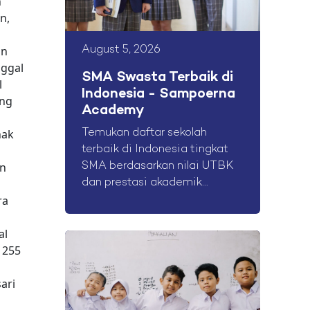
n
n,
an
August 5, 2026
ggal
SMA Swasta Terbaik di
l
Indonesia - Sampoerna
ung
Academy
nak
Temukan daftar sekolah
terbaik di Indonesia tingkat
an
SMA berdasarkan nilai UTBK
dan prestasi akademik...
ra
al
1255
ari