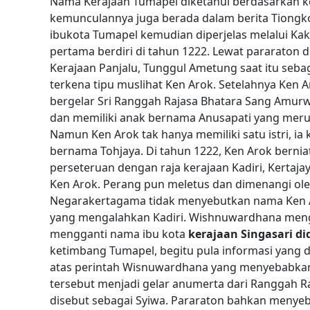
Nama Kerajaan Tumapel diketahui berdasarkan k
kemunculannya juga berada dalam berita Tiongko
ibukota Tumapel kemudian diperjelas melalui Ka
pertama berdiri di tahun 1222.
Lewat pararaton d
Kerajaan Panjalu, Tunggul Ametung saat itu seba
terkena tipu muslihat Ken Arok. Setelahnya Ken 
bergelar Sri Ranggah Rajasa Bhatara Sang Amur
dan memiliki anak bernama Anusapati yang mer
Namun Ken Arok tak hanya memiliki satu istri, 
bernama Tohjaya. Di tahun 1222, Ken Arok berniat
perseteruan dengan raja kerajaan Kadiri, Kert
Ken Arok. Perang pun meletus dan dimenangi ole
Negarakertagama tidak menyebutkan nama Ken Ar
yang mengalahkan Kadiri.
Wishnuwardhana menga
mengganti nama ibu kota
kerajaan Singasari di
ketimbang Tumapel, begitu pula informasi yang d
atas perintah Wisnuwardhana yang menyebabkan r
tersebut menjadi gelar anumerta dari Ranggah R
disebut sebagai Syiwa. Pararaton bahkan menyebu