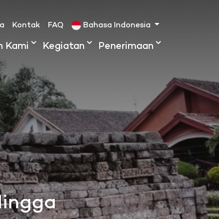
ta
Kontak
FAQ
Bahasa Indonesia
h Kami
Kegiatan
Penerimaan
Hingga