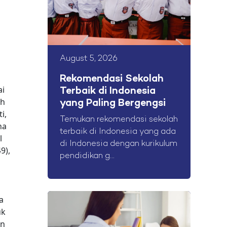
August 5, 2026
Rekomendasi Sekolah
ai
Terbaik di Indonesia
eh
yang Paling Bergengsi
i,
Temukan rekomendasi sekolah
na
terbaik di Indonesia yang ada
l
di Indonesia dengan kurikulum
9),
pendidikan g...
a
uk
an