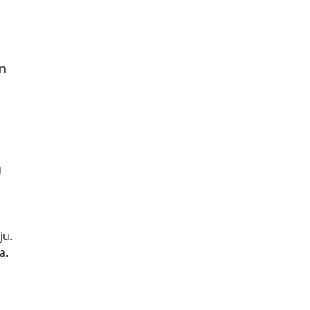
in
i
g
ju.
a.