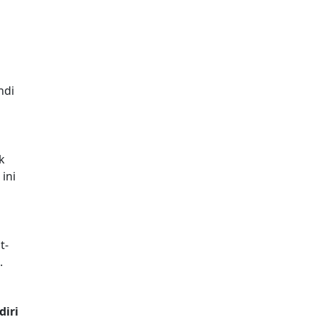
ndi
k
ini
t-
.
diri