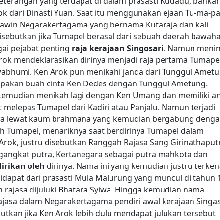
eterangan yang terdapat di dalam prasasti Kudadu, bahka
k dari Dinasti Yuan. Saat itu menggunakan ejaan Tu-ma-pa
kawin Negarakertagama yang bernama Kutaraja dan kali
isebutkan jika Tumapel berasal dari sebuah daerah bawah
gai pejabat penting
raja kerajaan Singosari
. Namun menin
Arok mendeklarasikan dirinya menjadi raja pertama Tumape
wabhumi.
Ken Arok pun menikahi janda dari Tunggul Amet
upakan buah cinta Ken Dedes dengan Tunggul Ametung.
ia kemudian menikah lagi dengan Ken Umang dan memiliki a
 melepas Tumapel dari Kadiri atau Panjalu.
Namun terjadi
ajaya lewat kaum brahmana yang kemudian bergabung deng
h Tumapel, menariknya saat berdirinya Tumapel dalam
ok, justru disebutkan Ranggah Rajasa Sang Girinathaput
ngkat putra, Kertanegara sebagai putra mahkota dan
dirikan oleh
dirinya. Nama ini yang kemudian justru terken
idapat dari prasasti Mula Malurung yang muncul di tahun 
ajasa dijuluki Bhatara Syiwa.
Hingga kemudian nama
ajasa dalam Negarakertagama pendiri awal kerajaan Singas
tkan jika Ken Arok lebih dulu mendapat julukan tersebut