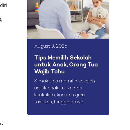
iri
),
August 3, 2026
Tips Memilih Sekolah
untuk Anak, Orang Tua
Wajib Tahu
Simak tips memilih sekolah
untuk anak, mulai dari
kurikulum, kualitas guru,
fasilitas, hingga biaya...
ra.