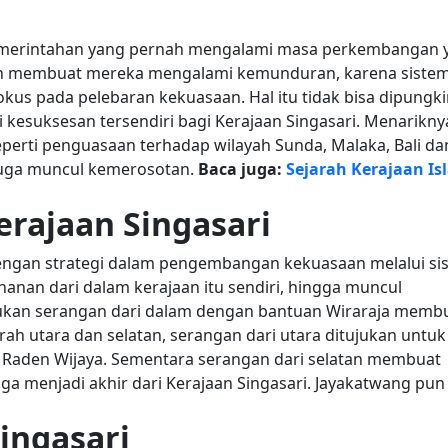
pemerintahan yang pernah mengalami masa perkembangan 
an membuat mereka mengalami kemunduran, karena siste
fokus pada pelebaran kekuasaan.
Hal itu tidak bisa dipungki
esuksesan tersendiri bagi Kerajaan Singasari. Menarikny
eperti penguasaan terhadap wilayah Sunda, Malaka, Bali da
juga muncul kemerosotan.
Baca juga:
Sejarah Kerajaan Is
rajaan Singasari
k dengan strategi dalam pengembangan kekuasaan melalui si
anan dari dalam kerajaan itu sendiri, hingga muncul
kukan serangan dari dalam dengan bantuan Wiraraja memb
arah utara dan selatan, serangan dari utara ditujukan untuk
Raden Wijaya. Sementara serangan dari selatan membuat
a menjadi akhir dari Kerajaan Singasari. Jayakatwang pun
ingasari