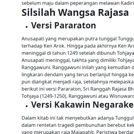
sebelum maju dalam peperangan melawan Kadiri
Silsilah Wangsa Rajasa
Versi Pararaton
Anusapati yang merupakan putra tunggal Tungg
terhadap Ken Arok. Hingga pada akhirnya Ken Ar
meninggal di tahun 1249 setelah dibunuh Tohja
Anusapati meninggal, takhta yang dimiliki Tohjay
Ranggawuni. Ranggawuni inilah yang kemudian 
lingkaran dendam yang terus berlanjut hingga k
pun diangkat menjadi raja, setelahnya melepaskan
berikut ini versi Pararaton, Sri Ranggah Rajasa 
Tohjaya (1249-1250), Ranggawuni atau Wisnuward
Versi Kakawin Negarak
Dalam kitab ini tak menyebutkan adanya Tunggu
dalam rentetan tragedi pembunuhan berebut kek
yang merupakan raja Majapahit. Peristiwa berda