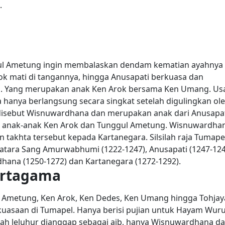
.
ul Ametung ingin membalaskan dendam kematian ayahnya
ok mati di tangannya, hingga Anusapati berkuasa dan
ya. Yang merupakan anak Ken Arok bersama Ken Umang.
Us
a hanya berlangsung secara singkat setelah digulingkan ol
disebut Wisnuwardhana dan merupakan anak dari Anusapat
e anak-anak Ken Arok dan Tunggul Ametung.
Wisnuwardha
 takhta tersebut kepada Kartanegara. Silsilah raja Tumape
Bhatara Sang Amurwabhumi (1222-1247), Anusapati (1247-124
hana (1250-1272) dan Kartanegara (1272-1292).
ertagama
l Ametung, Ken Arok, Ken Dedes, Ken Umang hingga Tohjay
uasaan di Tumapel. Hanya berisi pujian untuk Hayam Wur
rah leluhur dianggap sebagai aib, hanya Wisnuwardhana d