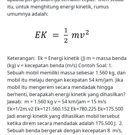
itu, untuk menghitung energi kinetik, rumus
umumnya adalah:
Keterangan:
Ek = Energi kinetik (J)
m = massa benda
(kg)
v = kecepatan benda (m/s)
Contoh Soal:
1.
Sebuah mobil memiliki massa sebesar 1.560 kg, dan
mobil itu melaju dengan kecepatan 54 km/jam. Jika
mobil itu mengerem secara mendadak hingga
berhenti, berapakah energi kinetik yang dihasilkan?
Jawab:
m = 1.560 kg
v = 54 km/jam = 15 m/s
Ek=
1/
2
m.
v
2
Ek=
1
2
1.560.
15
2
Ek=780.225
Ek=175.500
Jadi energi kinetik yang dihasilkan mobil tersebut
ketika direm secara mendadak adalah 175.500 J.
2.
Sebuah benda bergerak dengan kecepatan 8 m/s,