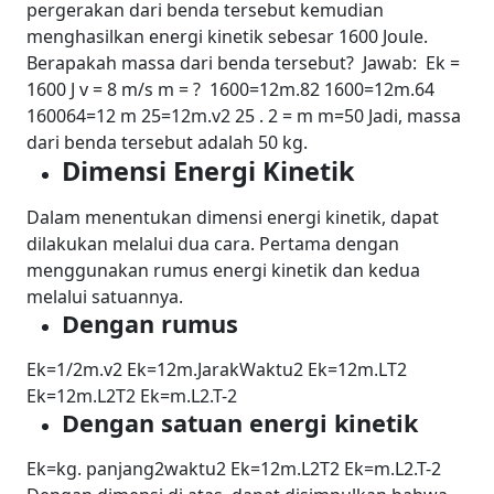
pergerakan dari benda tersebut kemudian
menghasilkan energi kinetik sebesar 1600 Joule.
Berapakah massa dari benda tersebut?
Jawab:
Ek =
1600 J
v = 8 m/s
m = ?
1600=
1
2
m.
8
2
1600=
1
2
m.64
1600
64
=
1
2
m
25=
1
2
m.
v
2
25 . 2 = m
m=50
Jadi, massa
dari benda tersebut adalah 50 kg.
Dimensi Energi Kinetik
Dalam menentukan dimensi energi kinetik, dapat
dilakukan melalui dua cara. Pertama dengan
menggunakan rumus energi kinetik dan kedua
melalui satuannya.
Dengan rumus
Ek=
1/
2
m.
v
2
Ek=
1
2
m.
Jarak
Waktu
2
Ek=
1
2
m.
L
T
2
Ek=
1
2
m.
L
2
T
2
Ek=m.
L
2
.
T
-2
Dengan satuan energi kinetik
Ek=kg.
panjang
2
waktu
2
Ek=
1
2
m.
L
2
T
2
Ek=m.
L
2
.
T
-2