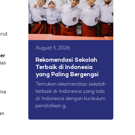
urut
August 5, 2026
cer
Rekomendasi Sekolah
ias
Terbaik di Indonesia
yang Paling Bergengsi
n
Temukan rekomendasi sekolah
rna
terbaik di Indonesia yang ada
di Indonesia dengan kurikulum
pendidikan g...
an