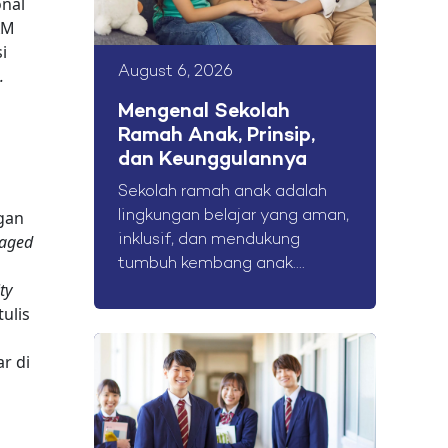
onal
AM
i
August 6, 2026
.
Mengenal Sekolah
Ramah Anak, Prinsip,
dan Keunggulannya
Sekolah ramah anak adalah
gan
lingkungan belajar yang aman,
aged
inklusif, dan mendukung
tumbuh kembang anak....
ty
ulis
r di