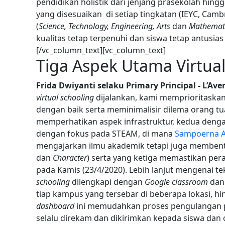
pendidikan holistik dari jenjang prasekolah hi
yang disesuaikan di setiap tingkatan (IEYC, Ca
(
Science, Technology, Engineering, Arts
dan
Mathemat
kualitas tetap terpenuhi dan siswa tetap antusia
[/vc_column_text][vc_column_text]
Tiga Aspek Utama Virtual
Frida Dwiyanti selaku Primary Principal - L
virtual schooling
dijalankan, kami memprioritaska
dengan baik serta meminimalisir dilema orang 
memperhatikan aspek infrastruktur, kedua den
dengan fokus pada STEAM, di mana
Sampoerna 
mengajarkan ilmu akademik tetapi juga membent
dan
Character
) serta yang ketiga memastikan peran
pada Kamis (23/4/2020). Lebih lanjut mengenai 
schooling
dilengkapi dengan
Google classroom
da
tiap kampus yang tersebar di beberapa lokasi, h
dashboard
ini memudahkan proses pengulangan p
selalu direkam dan dikirimkan kepada siswa dan o