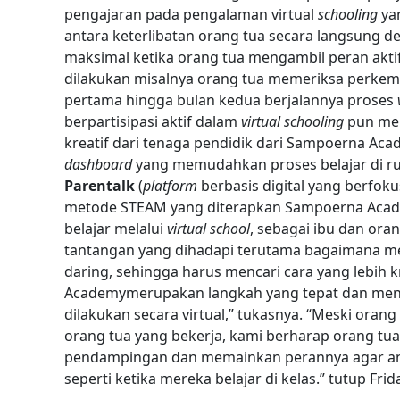
pengajaran pada pengalaman virtual
schooling
ya
antara keterlibatan orang tua secara langsung 
maksimal ketika orang tua mengambil peran akti
dilakukan misalnya orang tua memeriksa perkem
pertama hingga bulan kedua berjalannya proses
berpartisipasi aktif dalam
virtual schooling
pun me
kreatif dari tenaga pendidik dari Sampoerna Ac
dashboard
yang memudahkan proses belajar di r
Parentalk
(
platform
berbasis digital yang berfok
metode STEAM yang diterapkan Sampoerna Acade
belajar melalui
virtual school
, sebagai ibu dan ora
tantangan yang dihadapi terutama bagaimana m
daring, sehingga harus mencari cara yang lebih 
Academymerupakan langkah yang tepat dan men
dilakukan secara virtual,” tukasnya. “Meski orang
orang tua yang bekerja, kami berharap orang t
pendampingan dan memainkan perannya agar ana
seperti ketika mereka belajar di kelas.” tutup Fri