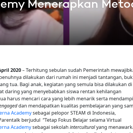
emy Menerapkan Met
April 2020
– Terhitung sebulan sudah Pemerintah mewajib
sepenuhnya dilakukan dari rumah ini menjadi tantangan, bu
ng tua. Bagi anak, kegiatan yang semula bisa dilakukan di
mat daring yang menyebabkan siswa rentan kehilangan
 tua harus mencari cara yang lebih menarik serta mendamp
engaged
dan mendapatkan kualitas pembelajaran yang sa
erna Academy
sebagai pelopor STEAM di Indonesia,
rentalk berjudul “Tetap Fokus Belajar selama Virtual
erna Academy
sebagai sekolah
intercultural
yang menawark