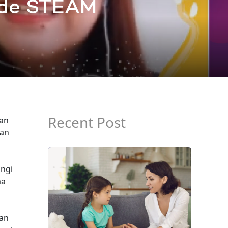
ode STEAM
Recent Post
kan
kan
ingi
ma
an