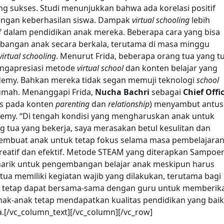
ng sukses. Studi menunjukkan bahwa ada korelasi positif
dengan keberhasilan siswa. Dampak
virtual schooling
lebih
f dalam pendidikan anak mereka. Beberapa cara yang bisa
bangan anak secara berkala, terutama di masa minggu
virtual schooling
. Menurut Frida, beberapa orang tua yang t
ngapresiasi metode
virtual school
dan konten belajar yang
ademy. Bahkan mereka tidak segan memuji teknologi
school
umah. Menanggapi Frida,
Nucha Bachri
sebagai
Chief Offi
us pada konten
parenting
dan
relationship
) menyambut antus
my. “Di tengah kondisi yang mengharuskan anak untuk
ng tua yang bekerja, saya merasakan betul kesulitan dan
embuat anak untuk tetap fokus selama masa pembelajara
kreatif dan efektif. Metode STEAM yang diterapkan Sampoe
arik untuk pengembangan belajar anak meskipun harus
 tua memiliki kegiatan wajib yang dilakukan, terutama bagi
ua tetap dapat bersama-sama dengan guru untuk memberik
k-anak tetap mendapatkan kualitas pendidikan yang baik
da.[/vc_column_text][/vc_column][/vc_row]