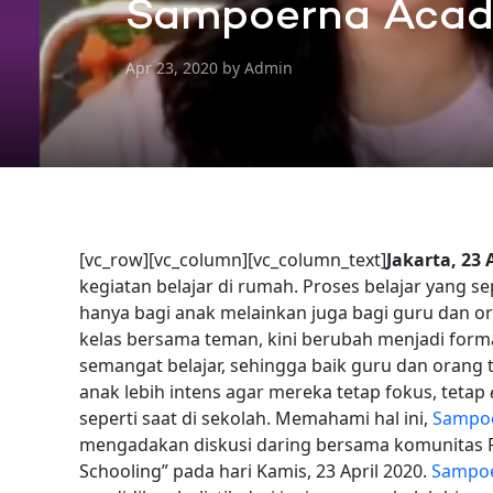
Sampoerna Acad
Apr 23, 2020 by Admin
[vc_row][vc_column][vc_column_text]
Jakarta, 23 
kegiatan belajar di rumah. Proses belajar yang 
hanya bagi anak melainkan juga bagi guru dan ora
kelas bersama teman, kini berubah menjadi for
semangat belajar, sehingga baik guru dan orang
anak lebih intens agar mereka tetap fokus, tetap
seperti saat di sekolah. Memahami hal ini,
Sampo
mengadakan diskusi daring bersama komunitas Pa
Schooling” pada hari Kamis, 23 April 2020.
Sampo