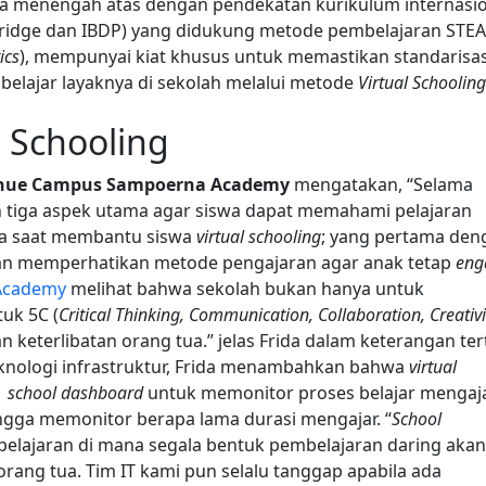
ngga menengah atas dengan pendekatan kurikulum internasi
mbridge dan IBDP) yang didukung metode pembelajaran STE
ics
), mempunyai kiat khusus untuk memastikan standarisas
s belajar layaknya di sekolah melalui metode
Virtual Schooling
 Schooling
’Avenue Campus Sampoerna Academy
mengatakan, “Selama
n tiga aspek utama agar siswa dapat memahami pelajaran
tua saat membantu siswa
virtual schooling
; yang pertama den
gan memperhatikan metode pengajaran agar anak tetap
eng
Academy
melihat bahwa sekolah bukan hanya untuk
uk 5C (
Critical Thinking, Communication, Collaboration, Creativi
 keterlibatan orang tua.” jelas Frida dalam keterangan tert
teknologi infrastruktur, Frida menambahkan bahwa
virtual
n
school dashboard
untuk memonitor proses belajar mengaja
ingga memonitor berapa lama durasi mengajar. “
School
elajaran di mana segala bentuk pembelajaran daring akan
rang tua. Tim IT kami pun selalu tanggap apabila ada