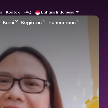
ta
Kontak
FAQ
Bahasa Indonesia
h Kami
Kegiatan
Penerimaan