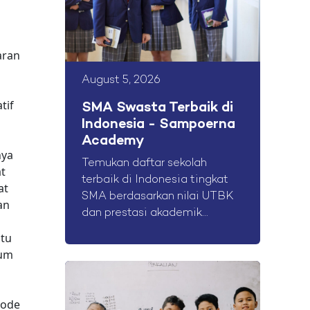
aran
August 5, 2026
tif
SMA Swasta Terbaik di
Indonesia - Sampoerna
Academy
nya
Temukan daftar sekolah
t
terbaik di Indonesia tingkat
at
SMA berdasarkan nilai UTBK
an
dan prestasi akademik...
atu
lum
tode