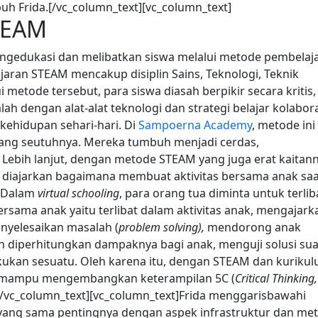
uh Frida.[/vc_column_text][vc_column_text]
TEAM
ngedukasi dan melibatkan siswa melalui metode pembelaj
aran STEAM mencakup disiplin Sains, Teknologi, Teknik
i metode tersebut, para siswa diasah berpikir secara kritis,
dengan alat-alat teknologi dan strategi belajar kolabora
kehidupan sehari-hari. Di
Sampoerna Academy
, metode ini
ang seutuhnya. Mereka tumbuh menjadi cerdas,
Lebih lanjut, dengan metode STEAM yang juga erat kaitan
a diajarkan bagaimana membuat aktivitas bersama anak saa
. Dalam
virtual schooling
, para orang tua diminta untuk terlib
rsama anak yaitu terlibat dalam aktivitas anak, mengajark
nyelesaikan masalah (
problem solving),
mendorong anak
 diperhitungkan dampaknya bagi anak, menguji solusi su
kan sesuatu. Oleh karena itu, dengan STEAM dan kuriku
mampu mengembangkan keterampilan 5C (
Critical Thinking,
[/vc_column_text][vc_column_text]Frida menggarisbawahi
yang sama pentingnya dengan aspek infrastruktur dan me