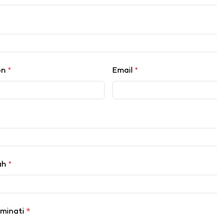
on
*
Email
*
lah
*
*
iminati