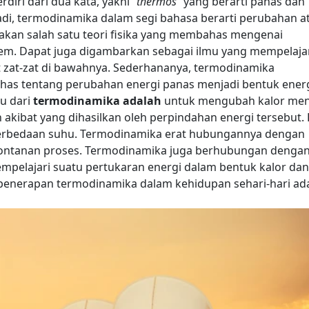
iri dari dua kata, yakni “
thermos
” yang berarti panas dan
Jadi, termodinamika dalam segi bahasa berarti perubahan a
an salah satu teori fisika yang membahas mengenai
stem. Dapat juga digambarkan sebagai ilmu yang mempelaja
t zat-zat di bawahnya. Sederhananya, termodinamika
has tentang perubahan energi panas menjadi bentuk ener
u dari
termodinamika adalah
untuk mengubah kalor men
n akibat yang dihasilkan oleh perpindahan energi tersebut. 
perbedaan suhu. Termodinamika erat hubungannya dengan
pontanan proses.
Termodinamika juga berhubungan denga
mempelajari suatu pertukaran energi dalam bentuk kalor dan
 penerapan termodinamika dalam kehidupan sehari-hari ad