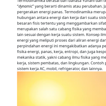
Termodinamika berasal dari bahasa Yunani dan terd
“
dynamic
” yang berarti dinamis atau perubahan. 
pergerakan energi panas.
Termodinamika merupak
hubungan antara energi dan kerja dari suatu si
besaran fisis tertentu yang menggambarkan sifa
merupakan salah satu cabang fisika yang memba
lain sesuai dengan kerja suatu sistem.
Konsep ilm
energi yang meliputi proses dari aliran energi da
perpindahan energi ini mengakibatkan adanya 
fisika energi, panas, kerja, entropi, dan juga kes
mekanika statik, yakni cabang ilmu fisika yang 
kerja, sistem pembatas, dan lingkungan. Contoh
sistem kerja AC, mobil, refrigerator, dan lainnya.