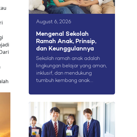
tau
ri
August 6, 2026
Mengenal Sekolah
gi
Ramah Anak, Prinsip,
jadi
dan Keunggulannya
Dari
Sekolah ramah anak adalah
n
lingkungan belajar yang aman,
inklusif, dan mendukung
alah
tumbuh kembang anak....