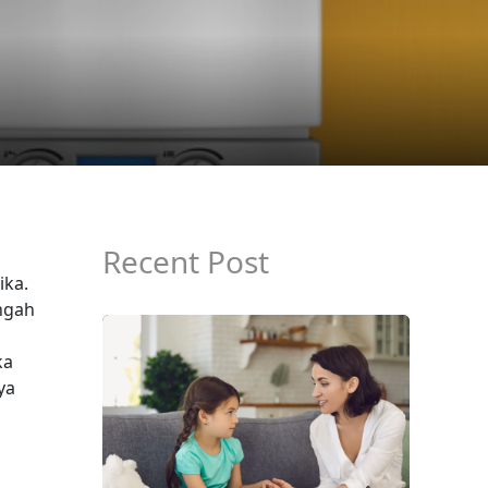
Recent Post
ika.
ngah
ka
ya