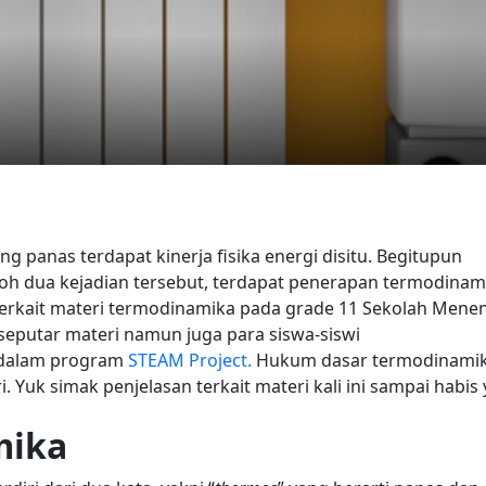
g panas terdapat kinerja fisika energi disitu. Begitupun
toh dua kejadian tersebut, terdapat penerapan termodinam
terkait materi termodinamika pada grade 11 Sekolah Mene
 seputar materi namun juga para siswa-siswi
dalam program
STEAM Project.
Hukum dasar termodinami
 Yuk simak penjelasan terkait materi kali ini sampai habis 
mika