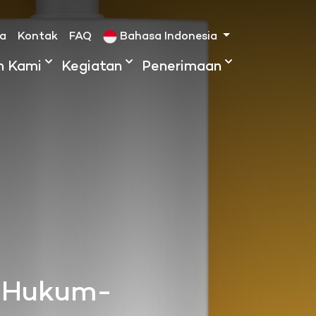
ta
Kontak
FAQ
Bahasa Indonesia
h Kami
Kegiatan
Penerimaan
n Hukum-