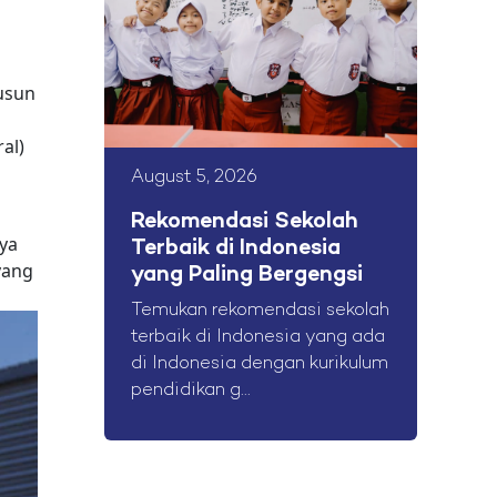
usun
al)
August 5, 2026
Rekomendasi Sekolah
ya
Terbaik di Indonesia
yang
yang Paling Bergengsi
Temukan rekomendasi sekolah
terbaik di Indonesia yang ada
di Indonesia dengan kurikulum
pendidikan g...