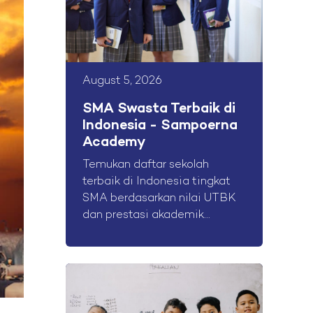
August 5, 2026
SMA Swasta Terbaik di
Indonesia - Sampoerna
Academy
Temukan daftar sekolah
terbaik di Indonesia tingkat
SMA berdasarkan nilai UTBK
dan prestasi akademik...