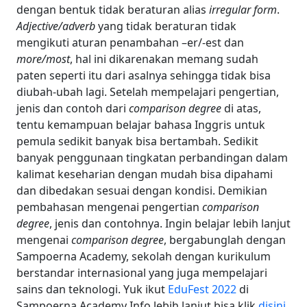
dengan bentuk tidak beraturan alias
irregular form
.
Adjective/adverb
yang tidak beraturan tidak
mengikuti aturan penambahan –er/-est dan
more/most
, hal ini dikarenakan memang sudah
paten seperti itu dari asalnya sehingga tidak bisa
diubah-ubah lagi. Setelah mempelajari pengertian,
jenis dan contoh dari
comparison degree
di atas,
tentu kemampuan belajar bahasa Inggris untuk
pemula sedikit banyak bisa bertambah. Sedikit
banyak penggunaan tingkatan perbandingan dalam
kalimat keseharian dengan mudah bisa dipahami
dan dibedakan sesuai dengan kondisi. Demikian
pembahasan mengenai pengertian
comparison
degree
, jenis dan contohnya. Ingin belajar lebih lanjut
mengenai
comparison degree
, bergabunglah dengan
Sampoerna Academy, sekolah dengan kurikulum
berstandar internasional yang juga mempelajari
sains dan teknologi. Yuk ikut
EduFest 2022
di
Sampoerna Academy Info lebih lanjut bisa klik
disini
.