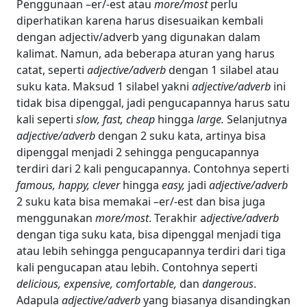
Penggunaan –er/-est atau
more/most
perlu
diperhatikan karena harus disesuaikan kembali
dengan adjectiv/adverb yang digunakan dalam
kalimat. Namun, ada beberapa aturan yang harus
catat, seperti
adjective/adverb
dengan 1 silabel atau
suku kata. Maksud 1 silabel yakni
adjective/adverb
ini
tidak bisa dipenggal, jadi pengucapannya harus satu
kali seperti
slow, fast, cheap
hingga
large.
Selanjutnya
adjective/adverb
dengan 2 suku kata, artinya bisa
dipenggal menjadi 2 sehingga pengucapannya
terdiri dari 2 kali pengucapannya. Contohnya seperti
famous, happy, clever
hingga
easy,
jadi
adjective/adverb
2 suku kata bisa memakai –er/-est dan bisa juga
menggunakan
more/most
. Terakhir a
djective/adverb
dengan tiga suku kata, bisa dipenggal menjadi tiga
atau lebih sehingga pengucapannya terdiri dari tiga
kali pengucapan atau lebih. Contohnya seperti
delicious, expensive, comfortable,
dan
dangerous
.
Adapula
adjective/adverb
yang biasanya disandingkan