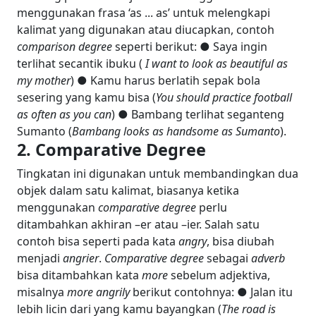
menggunakan frasa ‘as ... as’ untuk melengkapi
kalimat yang digunakan atau diucapkan, contoh
comparison degree
seperti berikut: ● Saya ingin
terlihat secantik ibuku (
I want to look as beautiful as
my mother
) ● Kamu harus berlatih sepak bola
sesering yang kamu bisa (
You should practice football
as often as you can
) ● Bambang terlihat seganteng
Sumanto (
Bambang looks as handsome as Sumanto
).
2. Comparative Degree
Tingkatan ini digunakan untuk membandingkan dua
objek dalam satu kalimat, biasanya ketika
menggunakan
comparative degree
perlu
ditambahkan akhiran –er atau –ier. Salah satu
contoh bisa seperti pada kata
angry
, bisa diubah
menjadi
angrier
.
Comparative degree
sebagai
adverb
bisa ditambahkan kata
more
sebelum adjektiva,
misalnya
more angrily
berikut contohnya: ● Jalan itu
lebih licin dari yang kamu bayangkan (
The road is