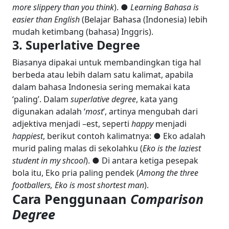
more slippery than you think
). ●
Learning Bahasa is
easier than English
(Belajar Bahasa (Indonesia) lebih
mudah ketimbang (bahasa) Inggris).
3. Superlative Degree
Biasanya dipakai untuk membandingkan tiga hal
berbeda atau lebih dalam satu kalimat, apabila
dalam bahasa Indonesia sering memakai kata
‘paling’. Dalam
superlative degree
, kata yang
digunakan adalah ‘
most
’, artinya mengubah dari
adjektiva menjadi –est, seperti
happy
menjadi
happiest
, berikut contoh kalimatnya: ● Eko adalah
murid paling malas di sekolahku (
Eko is the laziest
student in my shcool
). ● Di antara ketiga pesepak
bola itu, Eko pria paling pendek (
Among the three
footballers, Eko is most shortest man
).
Cara Penggunaan
Comparison
Degree