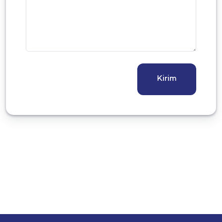
Kirim