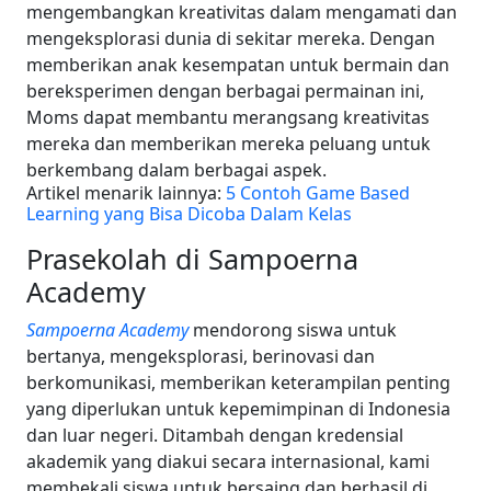
mengembangkan kreativitas dalam mengamati dan
mengeksplorasi dunia di sekitar mereka.
Dengan
memberikan anak kesempatan untuk bermain dan
bereksperimen dengan berbagai permainan ini,
Moms dapat membantu merangsang kreativitas
mereka dan memberikan mereka peluang untuk
berkembang dalam berbagai aspek.
Artikel menarik lainnya:
5 Contoh Game Based
Learning yang Bisa Dicoba Dalam Kelas
Prasekolah di Sampoerna
Academy
Sampoerna Academy
mendorong siswa untuk
bertanya, mengeksplorasi, berinovasi dan
berkomunikasi, memberikan keterampilan penting
yang diperlukan untuk kepemimpinan di Indonesia
dan luar negeri. Ditambah dengan kredensial
akademik yang diakui secara internasional, kami
membekali siswa untuk bersaing dan berhasil di