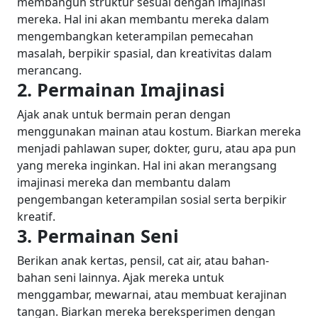
membangun struktur sesuai dengan imajinasi
mereka. Hal ini akan membantu mereka dalam
mengembangkan keterampilan pemecahan
masalah, berpikir spasial, dan kreativitas dalam
merancang.
2. Permainan Imajinasi
Ajak anak untuk bermain peran dengan
menggunakan mainan atau kostum. Biarkan mereka
menjadi pahlawan super, dokter, guru, atau apa pun
yang mereka inginkan. Hal ini akan merangsang
imajinasi mereka dan membantu dalam
pengembangan keterampilan sosial serta berpikir
kreatif.
3. Permainan Seni
Berikan anak kertas, pensil, cat air, atau bahan-
bahan seni lainnya. Ajak mereka untuk
menggambar, mewarnai, atau membuat kerajinan
tangan. Biarkan mereka bereksperimen dengan