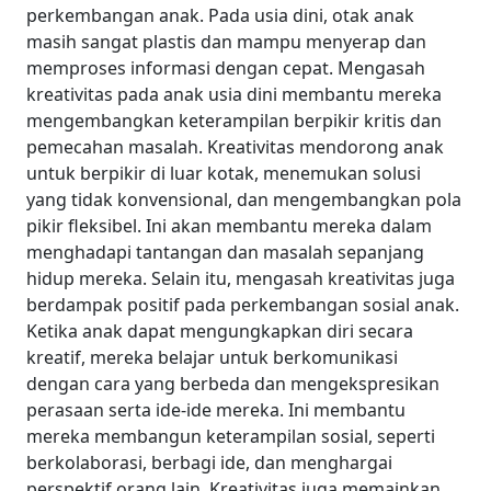
perkembangan anak. Pada usia dini, otak anak
masih sangat plastis dan mampu menyerap dan
memproses informasi dengan cepat.
Mengasah
kreativitas pada anak usia dini membantu mereka
mengembangkan keterampilan berpikir kritis dan
pemecahan masalah. Kreativitas mendorong anak
untuk berpikir di luar kotak, menemukan solusi
yang tidak konvensional, dan mengembangkan pola
pikir fleksibel. Ini akan membantu mereka dalam
menghadapi tantangan dan masalah sepanjang
hidup mereka.
Selain itu, mengasah kreativitas juga
berdampak positif pada perkembangan sosial anak.
Ketika anak dapat mengungkapkan diri secara
kreatif, mereka belajar untuk berkomunikasi
dengan cara yang berbeda dan mengekspresikan
perasaan serta ide-ide mereka. Ini membantu
mereka membangun keterampilan sosial, seperti
berkolaborasi, berbagi ide, dan menghargai
perspektif orang lain.
Kreativitas juga memainkan