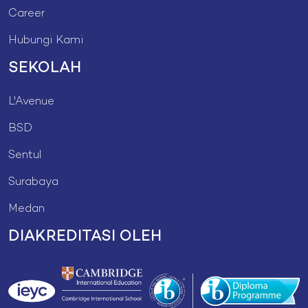
Career
Hubungi Kami
SEKOLAH
L'Avenue
BSD
Sentul
Surabaya
Medan
DIAKREDITASI OLEH