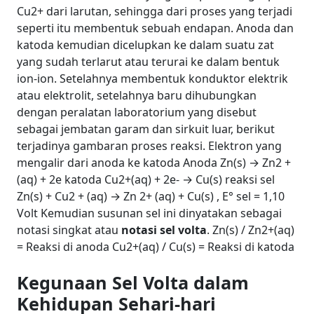
Cu2+ dari larutan, sehingga dari proses yang terjadi
seperti itu membentuk sebuah endapan.
Anoda dan
katoda kemudian dicelupkan ke dalam suatu zat
yang sudah terlarut atau terurai ke dalam bentuk
ion-ion. Setelahnya membentuk konduktor elektrik
atau elektrolit, setelahnya baru dihubungkan
dengan peralatan laboratorium yang disebut
sebagai jembatan garam dan sirkuit luar, berikut
terjadinya gambaran proses reaksi.
Elektron yang
mengalir dari anoda ke katoda
Anoda Zn(s) → Zn2 +
(aq) + 2e katoda Cu2+(aq) + 2e- → Cu(s) reaksi sel
Zn(s) +
Cu2 + (aq) → Zn 2+ (aq) + Cu(s) , E° sel = 1,10
Volt
Kemudian susunan sel ini dinyatakan sebagai
notasi singkat atau
notasi sel volta
.
Zn(s) / Zn2+(aq)
= Reaksi di anoda
Cu2+(aq) / Cu(s) = Reaksi di katoda
Kegunaan Sel Volta dalam
Kehidupan Sehari-hari