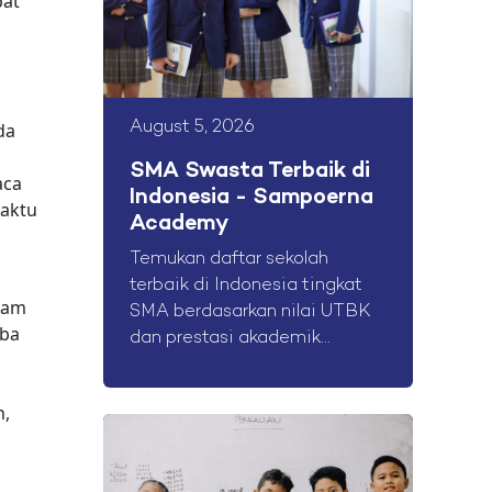
pat
da
August 5, 2026
SMA Swasta Terbaik di
aca
Indonesia - Sampoerna
waktu
Academy
Temukan daftar sekolah
terbaik di Indonesia tingkat
lam
SMA berdasarkan nilai UTBK
oba
dan prestasi akademik...
n,