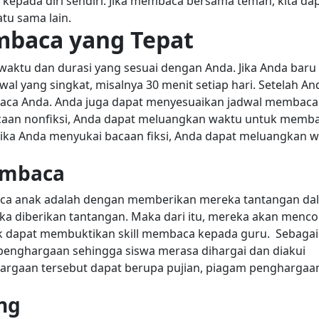
 kepada diri sendiri. Jika membaca bersama teman, kita da
tu sama lain.
mbaca yang Tepat
ktu dan durasi yang sesuai dengan Anda. Jika Anda baru
 yang singkat, misalnya 30 menit setiap hari. Setelah An
aca Anda.
Anda juga dapat menyesuaikan jadwal membaca
acaan nonfiksi, Anda dapat meluangkan waktu untuk memb
. Jika Anda menyukai bacaan fiksi, Anda dapat meluangkan 
embaca
baca anak adalah dengan memberikan mereka tantangan da
ika diberikan tantangan. Maka dari itu, mereka akan menc
dapat membuktikan skill membaca kepada guru.
Sebagai
penghargaan sehingga siswa merasa dihargai dan diakui
rgaan tersebut dapat berupa pujian, piagam penghargaa
ng