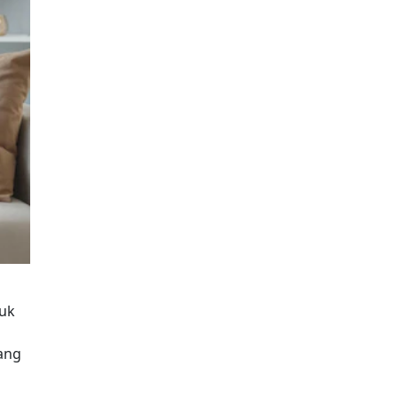
tuk
ang