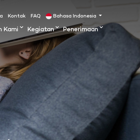
ta
Kontak
FAQ
Bahasa Indonesia
h Kami
Kegiatan
Penerimaan