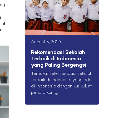
ing
n
alah
.
August 5, 2026
Rekomendasi Sekolah
Terbaik di Indonesia
yang Paling Bergengsi
Temukan rekomendasi sekolah
terbaik di Indonesia yang ada
di Indonesia dengan kurikulum
pendidikan g...