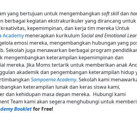
am yang bertujuan untuk mengembangkan
soft skill
dan
ha
an berbagai kegiatan ekstrakurikuler yang dirancang untuk
eativitas, kepemimpinan, dan kerja tim mereka
Untuk
a Academy
menerapkan kurikulum
Social and Emotional Lea
elola emosi mereka, mengembangkan hubungan yang posi
b. Sekolah juga menawarkan berbagai program pendidika
tuk mengembangkan keterampilan kepemimpinan dan
ial mereka.
Jika Moms tertarik untuk memberikan anak An
unggulan akademik dan pengembangan keterampilan hidup 
ertimbangkan
Sampoerna Academy
. Sekolah kami menawark
bangkan keterampilan lunak dan keras siswa kami,
ier dan kehidupan masa depan mereka.
Hubungi kami
ment Team kami akan segera menghubungi untuk memberi
demy Booklet
for Free!