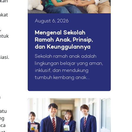
kan
akat
August 6, 2026
,
Mengenal Sekolah
ntuk
Ramah Anak, Prinsip,
n
dan Keunggulannya
asi.
Sekolah ramah anak adalah
lingkungan belajar yang aman,
inklusif, dan mendukung
tumbuh kembang anak....
a
atu
ng
aca