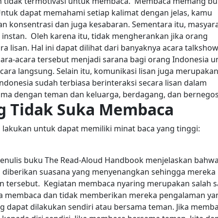
n tidak termotivasi untuk membaca.
Membaca memang bu
ntuk dapat memahami setiap kalimat dengan jelas, kamu
 konsentrasi dan juga kesabaran. Sementara itu, masyar
 instan.
Oleh karena itu, tidak mengherankan jika orang
a lisan. Hal ini dapat dilihat dari banyaknya acara talkshow
 Acara-acara tersebut menjadi sarana bagi orang Indonesia u
cara langsung.
Selain itu, komunikasi lisan juga merupaka
Indonesia sudah terbiasa berinteraksi secara lisan dalam
rama dengan teman dan keluarga, berdagang, dan bernegosi
g Tidak Suka Membaca
 lakukan untuk dapat memiliki minat baca yang tinggi:
e, penulis buku The Read-Aloud Handbook menjelaskan bahw
 diberikan suasana yang menyenangkan sehingga mereka
n tersebut.
Kegiatan membaca nyaring merupakan salah s
uka membaca dan tidak memberikan mereka pengalaman ya
 dapat dilakukan sendiri atau bersama teman. Jika memb