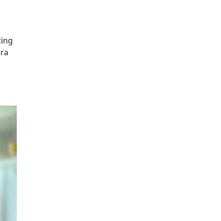
ting
ra