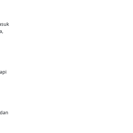
asuk
a,
api
 dan