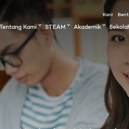
Karir
Beri
Tentang Kami
STEAM
Akademik
Sekola