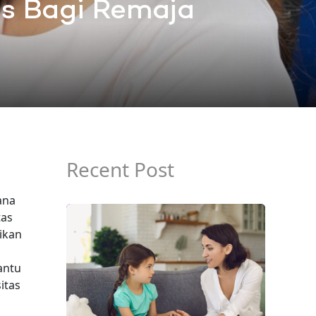
as Bagi Remaja
Recent Post
ana
tas
ikan
antu
itas