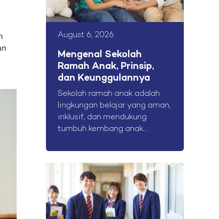
m
August 6, 2026
an
Mengenal Sekolah
Ramah Anak, Prinsip,
dan Keunggulannya
Sekolah ramah anak adalah
lingkungan belajar yang aman,
inklusif, dan mendukung
tumbuh kembang anak....