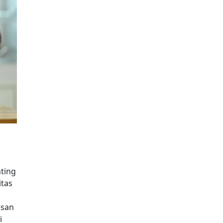
ting
itas
esan
i